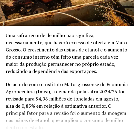
Bastante coragem. Se não
A harmonização entre os mapas de satélite, o
tem coragem, não vem
georreferenciamento
e os registros em cartório é
não”, contou.
essencial para o planejamento sucessório familiar. O
correto mapeamento das áreas de reserva legal e
vegetação nativa consolida a segurança jurídica da
Uma safra recorde de milho não significa,
família, garantindo liquidez ao patrimônio e agilidade na
necessariamente, que haverá excesso de oferta em Mato
transferência de bens entre gerações.
Grosso. O crescimento das usinas de etanol e o aumento
do consumo interno têm feito uma parcela cada vez
Com informações de:
girodoboi.canalrural.com.br
.
maior da produção permanecer no próprio estado,
reduzindo a dependência das exportações.
Publicado com auxílio de inteligência artificial e revisão
da Redação Canal Rural.
De acordo com o Instituto Mato-grossense de Economia
Agropecuária (Imea), a demanda pela safra 2024/25 foi
O post
Novo prazo do georreferenciamento exige
revisada para 54,98 milhões de toneladas em agosto,
atenção de quem compra, vende ou financia terras;
alta de 0,85% em relação à estimativa anterior. O
saiba mais
apareceu primeiro em
Canal Rural
.
principal fator para a revisão foi o aumento da moagem
nas usinas de etanol, que ampliou o consumo de milho
Mato Grosso é o único estado do Brasil onde homens solteiros são
dentro do estado.
maioria, aponta IBGE — Foto: Reprodução/TV Globo