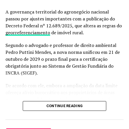
respaldo financeiro frente ao abate de animais positivos.
A governança territorial do agronegócio nacional
A Comissão também tratou do apoio à melhoria dos
passou por ajustes importantes com a publicação do
marcos regulatórios para queijarias e agroindústrias de
Decreto Federal nº 12.689/2025, que altera as regras do
pequeno porte, além da organização do Prêmio CNA
georreferenciamento
de imóvel rural.
Brasil Artesanal de Queijos, cuja cerimônia da segunda
Segundo o advogado e professor de direito ambiental
edição será realizada no dia 22 de julho, na sede da
Pedro Puttini Mendes, a nova norma unificou em 21 de
entidade.
outubro de 2029 o prazo final para a certificação
obrigatória junto ao Sistema de Gestão Fundiária do
RELATED TOPICS:
INCRA (SIGEF).
UP NEXT
Congelamento de valores do Fethab é aprovado em
De acordo com ele, embora a ampliação da data limite
primeira votação na ALMT
ofereça alívio burocrático aos proprietários de áreas
DON'T MISS
menores, a medida não autoriza o adiantamento de
Suinocultura em foco: projeto do AgriHub busca
pendências técnicas nas matrículas. Segundo a Lei de
CONTINUE READING
soluções tecnológicas para auxiliar o setor
Registros Públicos, o imóvel rural precisa ser descrito
com rigorosa precisão para evitar litígios e sobreposição
de divisas.