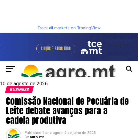
Track all markets on TradingView
10 de agosto de 2026
BUSINESS
Comissão Nacional de Pecuária de
Leite debate avanços para a
cadeia produtiva
Published
1 ano ago
on
9 de julho de 2025
By
agro.mt