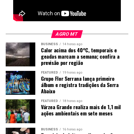
Grosso, afirma que a busca por melhores condições de
vida teve um custo emocional.
“Abri mão de muita
AGRO MT
coisa”, disse. “De estar
BUSINESS
14 horas ago
perto da minha família, da
Calor acima dos 40°C, temporais e
geadas marcam a semana; confira a
minha filha, para estar em
previsão por região
busca da realização dos
FEATURED
19 horas ago
sonhos.”
Grupo Flor Serrana lança primeiro
álbum e registra tradições da Serra
Abaixo
Mesmo assim, ele não desistiu da vida amorosa. No ritmo
FEATURED
18 horas ago
das safras, acredita que os relacionamentos podem
Várzea Grande realiza mais de 1,1 mil
ações ambientais em sete meses
surgir nos períodos de entressafra, quando há mais
tempo para sair e conhecer pessoas.
BUSINESS
16 horas ago