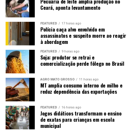
Retrato raro no país
Pecuária de leite amplia produção no
Ceará, aponta levantamento
O caso de Mato Grosso chama atenção porque vai na
contramão da realidade nacional. A população brasileira
FEATURED
17 horas ago
tem mais mulheres do que homens, resultado de uma
Polícia caça alvo envolvido em
assassinatos e suspeito morre ao reagir
mortalidade masculina mais elevada ao longo da vida,
à abordagem
segundo especialistas ouvidos pelo programa.
FEATURED
9 horas ago
Soja: produtor se retrai e
comercialização perde fôlego no Brasil
AGRO MATO GROSSO
11 horas ago
MT amplia consumo interno de milho e
reduz dependência das exportações
FEATURED
16 horas ago
Jogos didáticos transformam o ensino
de exatas para crianças em escola
municipal
O novo retrato dos solteiros no Brasil — Foto: Reprodução/TV Globo