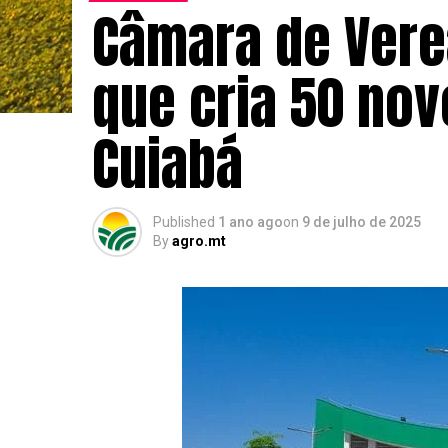
Câmara de Vere
que cria 50 no
Cuiabá
Published
1 ano ago
on
9 de julho de 2025
By
agro.mt