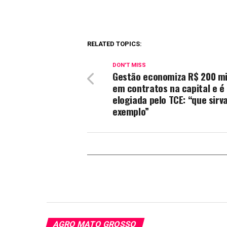
RELATED TOPICS:
DON'T MISS
Gestão economiza R$ 200 mi
em contratos na capital e é
elogiada pelo TCE: “que sirv
exemplo”
AGRO MATO GROSSO