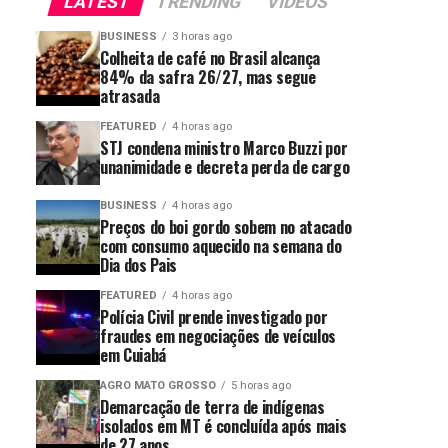
LATEST
TRENDING
VIDEOS
BUSINESS
3 horas ago
Colheita de café no Brasil alcança
84% da safra 26/27, mas segue
atrasada
FEATURED
4 horas ago
STJ condena ministro Marco Buzzi por
unanimidade e decreta perda de cargo
BUSINESS
4 horas ago
Preços do boi gordo sobem no atacado
com consumo aquecido na semana do
Dia dos Pais
FEATURED
4 horas ago
Polícia Civil prende investigado por
fraudes em negociações de veículos
em Cuiabá
AGRO MATO GROSSO
5 horas ago
Demarcação de terra de indígenas
isolados em MT é concluída após mais
de 27 anos