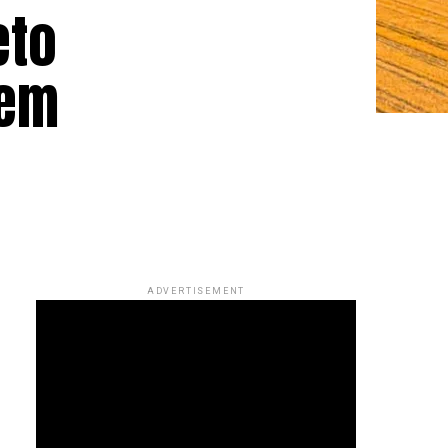
eto
 em
ADVERTISEMENT