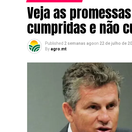
Veja as promessas 
cumpridas e não 
Published
2 semanas ago
on
22 de julho de 2
By
agro.mt