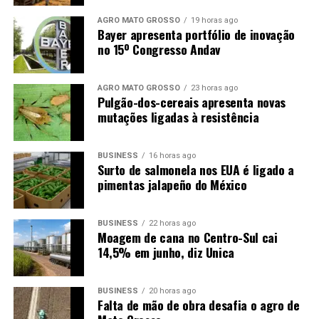
terminou cotado a 67,37 centavos de dólar, com ganho
AGRO MATO GROSSO
19 horas ago
de 0,20 centavo, ou 0,29%.
Bayer apresenta portfólio de inovação
no 15º Congresso Andav
Câmbio
AGRO MATO GROSSO
23 horas ago
O dólar comercial encerrou a sessão com queda de
Pulgão-dos-cereais apresenta novas
0,48%, negociado a R$ 5,1051 para venda e R$ 5,1031
mutações ligadas à resistência
para compra. Durante o pregão, a moeda norte-
americana oscilou entre a mínima de R$ 5,0905 e a
BUSINESS
16 horas ago
máxima de R$ 5,1270.
Surto de salmonela nos EUA é ligado a
pimentas jalapeño do México
O post Poucos negócios, alterações pontuais: como
ficaram os preços da soja? apareceu primeiro em Canal
BUSINESS
22 horas ago
Rural.
Moagem de cana no Centro-Sul cai
14,5% em junho, diz Unica
BUSINESS
20 horas ago
Falta de mão de obra desafia o agro de