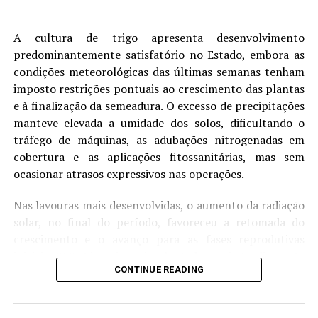
paulista. Já no Sul e em áreas da metade sul do estado de
São Paulo, os dias têm sido mais frescos, com grande
A cultura de trigo apresenta desenvolvimento
amplitude térmica entre manhã e tarde.
predominantemente satisfatório no Estado, embora as
condições meteorológicas das últimas semanas tenham
RELATED TOPICS:
imposto restrições pontuais ao crescimento das plantas
e à finalização da semeadura. O excesso de precipitações
UP NEXT
Análise Mensal do Mercado do Milho – MAIS SOJA
manteve elevada a umidade dos solos, dificultando o
tráfego de máquinas, as adubações nitrogenadas em
DON'T MISS
cobertura e as aplicações fitossanitárias, mas sem
Análise Mensal do Mercado do Trigo – MAIS SOJA
ocasionar atrasos expressivos nas operações.
Nas lavouras mais desenvolvidas, o aumento da radiação
solar, no final do período, favoreceu a retomada do
crescimento e o avanço para as fases reprodutivas
iniciais (3%). Já as áreas implantadas mais tardiamente
CONTINUE READING
(97%) estão em desenvolvimento vegetativo e
perfilhamento.