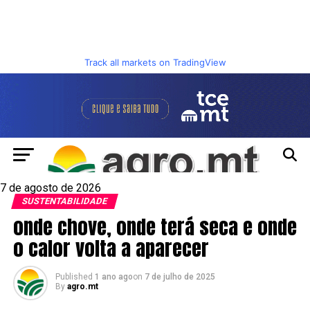
Track all markets on TradingView
7 de agosto de 2026
SUSTENTABILIDADE
onde chove, onde terá seca e onde
o calor volta a aparecer
Published
1 ano ago
on
7 de julho de 2025
By
agro.mt