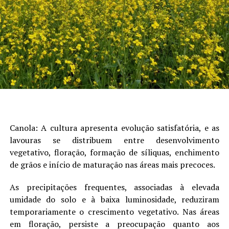
para o início da fase reprodutiva.
Na de Caxias do Sul, nos Campos de Cima da Serra, a
semeadura sofreu atraso em razão das chuvas intensas e
frequentes durante o mês de julho, devendo ser
concluída em breve. As áreas implantadas apresentam
germinação e estabelecimento inicial adequados. Os
elevados volumes de precipitação provocaram perdas
restritas a áreas de baixada e erosão hídrica em alguns
pontos, mas sem reflexos significativos sobre o
potencial produtivo esperado.
Canola: A cultura apresenta evolução satisfatória, e as
lavouras se distribuem entre desenvolvimento
Na de Ijuí, o desenvolvimento das lavouras está
vegetativo, floração, formação de síliquas, enchimento
satisfatório, apesar da baixa luminosidade e da elevada
de grãos e início de maturação nas áreas mais precoces.
umidade do solo. As plantas exibem coloração verde-
pálida, maior estatura, entrenós alongados e folhas mais
As precipitações frequentes, associadas à elevada
estreitas, características associadas às condições
umidade do solo e à baixa luminosidade, reduziram
ambientais. Nas áreas onde os acumulados de chuva
temporariamente o crescimento vegetativo. Nas áreas
ultrapassaram 100 mm, observa-se saturação hídrica do
em floração, persiste a preocupação quanto aos