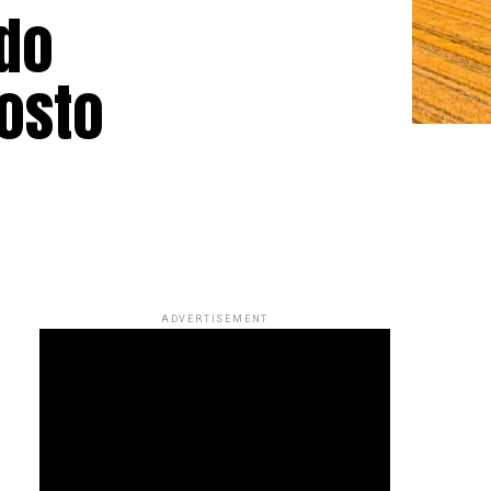
ado
posto
ADVERTISEMENT