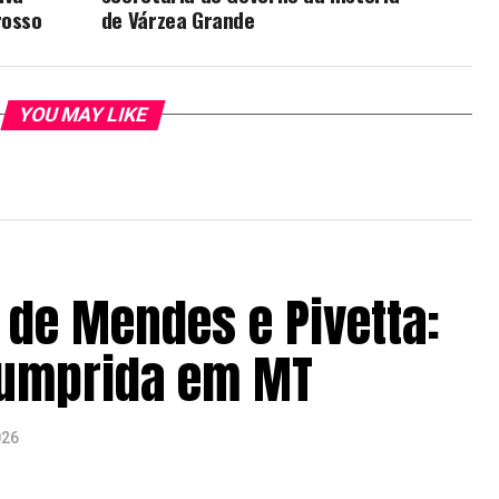
rosso
de Várzea Grande
YOU MAY LIKE
de Mendes e Pivetta:
cumprida em MT
026