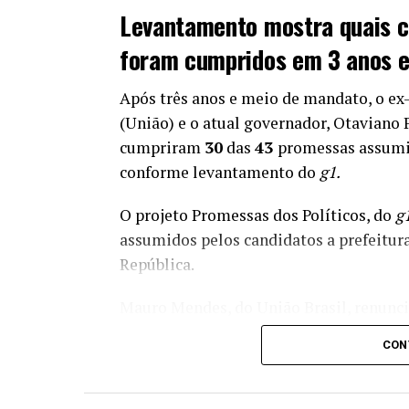
Levantamento mostra quais 
foram cumpridos em 3 anos e
Após três anos e meio de mandato, o e
(União) e o atual governador, Otaviano 
cumpriram
30
das
43
promessas assumi
conforme levantamento do
g1.
O projeto Promessas dos Políticos, do
g
assumidos pelos candidatos a prefeitura
República.
Mauro Mendes, do União Brasil, renunc
Otaviano Pivetta assumiu o cargo e tem
CON
mandato.
Nesta etapa, o levantamento considera 