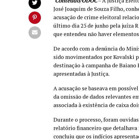
Conteúdo/ODOC
– A Justiça Elei
José Joaquim de Souza Filho, conh
acusação de crime eleitoral relaci
último dia 25 de junho pela juíza R
que entendeu não haver elementos 
De acordo com a denúncia do Minist
sido movimentados por Kovalski po
destinação à campanha de Baiano F
apresentadas à Justiça.
A acusação se baseava em possível 
da omissão de dados relevantes e
associada à existência de caixa doi
Durante o processo, foram ouvida
relatório financeiro que detalhav
concluiu que os indícios apresent