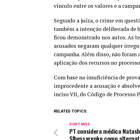
vínculo entre os valores e a campan
Segundo a juíza, o crime em quest
também a intenção deliberada de bur
ficou demonstrado nos autos. As t
acusados negaram qualquer irregul
campanha. Além disso, não foram 
aplicação dos recursos no processo 
Com base na insuficiência de provas
improcedente a acusação e absolve
inciso VII, do Código de Processo P
RELATED TOPICS:
DON'T MISS
PT considera médica Natas
Slhessarenko como alternat