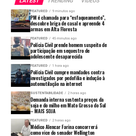
LATEST
TRENDING
VIDEOS
FEATURED
9 minutos ago
PM é chamada para “esfaqueamento”,
descobre briga de casal e apreende 4
armas em Alta Floresta
FEATURED
45 minutos ago
Polícia Civil prende homem suspeito de
participação em sequestro de
adolescente desaparecida
FEATURED
1 hora ago
Polícia Civil cumpre mandados contra
investigados por pedofilia e indução à
automutilação na internet
SUSTENTABILIDADE
2 horas ago
Demanda interna sustenta preços da
soja e do milho em Mato Grosso do Sul
– MAIS SOJA
FEATURED
2 horas ago
Médico Alencar Farina concorrerá
como vice do senador Wellington