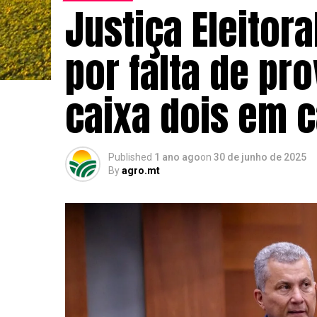
Justiça Eleitor
por falta de pr
caixa dois em
Published
1 ano ago
on
30 de junho de 2025
By
agro.mt