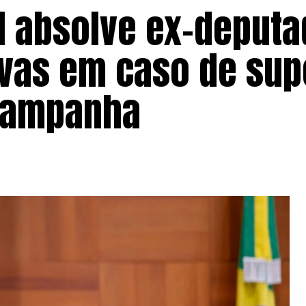
al absolve ex-deput
ovas em caso de su
 campanha