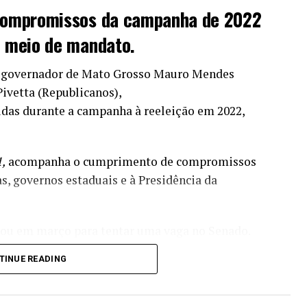
compromissos da campanha de 2022
 meio de mandato.
x-governador de Mato Grosso Mauro Mendes
Pivetta (Republicanos),
das durante a campanha à reeleição em 2022,
1,
acompanha o cumprimento de compromissos
s, governos estaduais e à Presidência da
iou em março para tentar uma vaga no Senado.
 o apoio do ex-governador para buscar um novo
TINUE READING
um balanço do que foi entregue entre 1º de