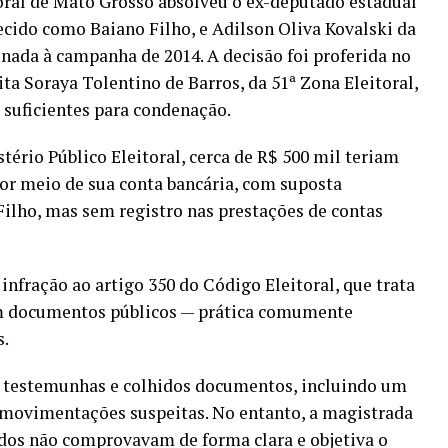
toral de Mato Grosso absolveu o ex-deputado estadual
ecido como Baiano Filho, e Adilson Oliva Kovalski da
onada à campanha de 2014. A decisão foi proferida no
ita Soraya Tolentino de Barros, da 51ª Zona Eleitoral,
suficientes para condenação.
ério Público Eleitoral, cerca de R$ 500 mil teriam
r meio de sua conta bancária, com suposta
ilho, mas sem registro nas prestações de contas
infração ao artigo 350 do Código Eleitoral, que trata
m documentos públicos — prática comumente
s.
s testemunhas e colhidos documentos, incluindo um
a movimentações suspeitas. No entanto, a magistrada
ados não comprovavam de forma clara e objetiva o