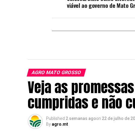
viável ao governo de Mato G
AGRO MATO GROSSO
Veja as promessas 
cumpridas e não 
Published
2 semanas ago
on
22 de julho de 2
By
agro.mt