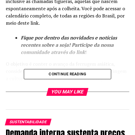
inclusive as chamadas tigueras, aquelas que nascem
espontaneamente após a colheita. Você pode acessar o
calendário completo, de todas as regiões do Brasil, por
meio deste link.
Fique por dentro das novidades e notícias
recentes sobre a soja! Participe da nossa
comunidade através do link
!
O objetivo é conter o avanço da ferrugem asiática,
considerada uma das doenças mais severas que atingem
CONTINUE READING
a cultura da soja. Causada pelo fungo
Phakopsora
pachyrhizi
, a ferrugem se espalha facilmente pelo vento
YOU MAY LIKE
e, se não for controlada, pode provocar perdas
superiores a 70% da produção em áreas gravemente
afetadas.
De acordo com o presidente da Agrodefesa, José Ricardo
SUSTENTABILIDADE
Caixeta Ramos, os 90 dias sem plantas vivas no campo
Demanda interna sustenta preços
são uma medida fitossanitária essencial para reduzir a