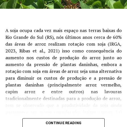
cotações estaduais, reduzindo o impacto das oscilações
do mercado internacional sobre o produtor”, avalia o
analista de Economia da Aprosoja/MS, Rafael Gimenes.
A soja ocupa cada vez mais espaço nas terras baixas do
Outro ponto de destaque foi o avanço da
Rio Grande do Sul (RS), nós últimos anos cerca de 60%
comercialização da safra. Na soja, as vendas atingiram
das áreas de arroz realizam rotação com soja (IRGA,
73% da produção estimada, crescimento de nove pontos
2023, Ribas et al., 2021) isso como consequência do
percentuais em julho. Embora o percentual permaneça
aumento nos custos de produção do arroz junto ao
ligeiramente abaixo do registrado no ciclo anterior, o
aumento da pressão de plantas daninhas, embora a
ritmo foi impulsionado pela recuperação dos preços ao
rotação com soja em áreas de arroz seja uma alternativa
longo do mês.
para diminuir os custos de produção e a pressão de
plantas daninhas (principalmente arroz vermelho,
No milho, a comercialização chegou a 38,5% da
capim arroz e entre outros) nas lavouras
produção estimada, avanço de oito pontos percentuais
tradicionalmente destinadas para a produção de arroz,
em relação ao mês anterior. Apesar da evolução, o índice
tem se observado que a produtividade da soja ainda
ainda permanece abaixo da safra passada, refletindo
permanece em níveis considerados baixos (aprox. 3.0
uma postura mais cautelosa dos produtores diante das
1
ton ha-
), sendo tanto fatores ambientais (como
perspectivas para o mercado futuro.
CONTINUE READING
disponibilidade hídrica) ou de manejo os que geram essas