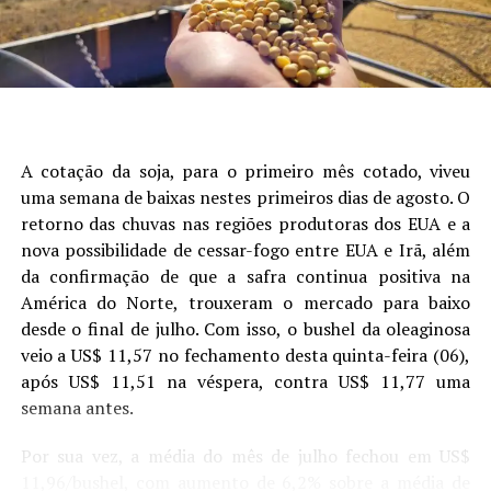
presença de camada compactada (Figura 1).
Site: Aprosoja/MS
A cotação da soja, para o primeiro mês cotado, viveu
uma semana de baixas nestes primeiros dias de agosto. O
retorno das chuvas nas regiões produtoras dos EUA e a
nova possibilidade de cessar-fogo entre EUA e Irã, além
da confirmação de que a safra continua positiva na
América do Norte, trouxeram o mercado para baixo
desde o final de julho. Com isso, o bushel da oleaginosa
veio a US$ 11,57 no fechamento desta quinta-feira (06),
após US$ 11,51 na véspera, contra US$ 11,77 uma
Figura 1. Análise de árvore de regressão mostrando os
semana antes.
principais fatores que explicam a variabilidade da
produtividade da soja. Cada nó terminal exibe a produtividade
Por sua vez, a média do mês de julho fechou em US$
-1
média (Mg ha
) e a porcentagem de observações de campo
11,96/bushel, com aumento de 6,2% sobre a média de