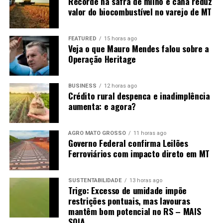
Recorde na safra de milho e cana reduz
manutenção das compras chinesas, o que ainda não é
valor do biocombustível no varejo de MT
uma certeza, apesar dos sinais positivos dos últimos
dias.
FEATURED
15 horas ago
Veja o que Mauro Mendes falou sobre a
Operação Heritage
BUSINESS
12 horas ago
Crédito rural despenca e inadimplência
aumenta: e agora?
Fonte:
Informativo CEEMA UNIJUÍ, do prof. Dr.
Argemiro Luís Brum¹
AGRO MATO GROSSO
11 horas ago
Governo Federal confirma Leilões
1
–
Professor Titular do PPGDR da UNIJUÍ, doutor em
Ferroviários com impacto direto em MT
Economia Internacional pela EHESS de Paris-França,
coordenador, pesquisador e analista de mercado da
CEEMA (FIDENE/UNIJUÍ).
SUSTENTABILIDADE
13 horas ago
Trigo: Excesso de umidade impõe
restrições pontuais, mas lavouras
mantêm bom potencial no RS – MAIS
SOJA