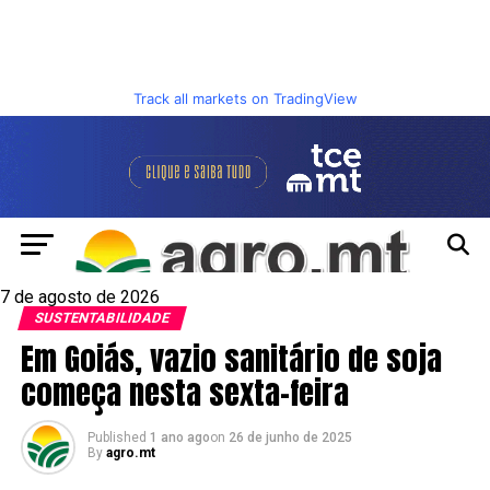
Track all markets on TradingView
7 de agosto de 2026
SUSTENTABILIDADE
Em Goiás, vazio sanitário de soja
começa nesta sexta-feira
Published
1 ano ago
on
26 de junho de 2025
By
agro.mt