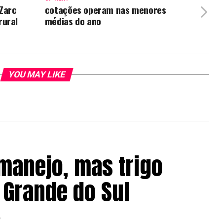
 Zarc
cotações operam nas menores
rural
médias do ano
YOU MAY LIKE
manejo, mas trigo
 Grande do Sul
6