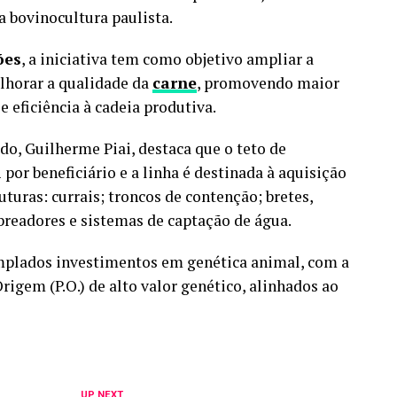
a bovinocultura paulista.
ões
, a iniciativa tem como objetivo ampliar a
elhorar a qualidade da
carne
, promovendo maior
 eficiência à cadeia produtiva.
do, Guilherme Piai, destaca que o teto de
l
por beneficiário e a linha é destinada à aquisição
turas: currais; troncos de contenção; bretes,
breadores e sistemas de captação de água.
plados investimentos em genética animal, com a
igem (P.O.) de alto valor genético, alinhados ao
UP NEXT