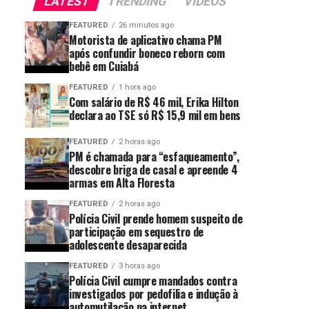
LATEST
TRENDING
VIDEOS
FEATURED
26 minutos ago
Motorista de aplicativo chama PM
após confundir boneco reborn com
bebê em Cuiabá
FEATURED
1 hora ago
Com salário de R$ 46 mil, Erika Hilton
declara ao TSE só R$ 15,9 mil em bens
FEATURED
2 horas ago
PM é chamada para “esfaqueamento”,
descobre briga de casal e apreende 4
armas em Alta Floresta
FEATURED
2 horas ago
Polícia Civil prende homem suspeito de
participação em sequestro de
adolescente desaparecida
FEATURED
3 horas ago
Polícia Civil cumpre mandados contra
investigados por pedofilia e indução à
automutilação na internet