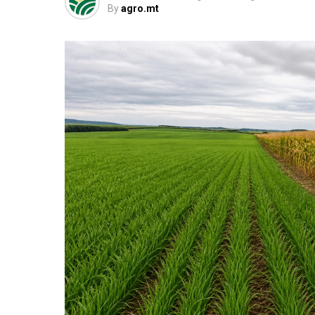
By
agro.mt