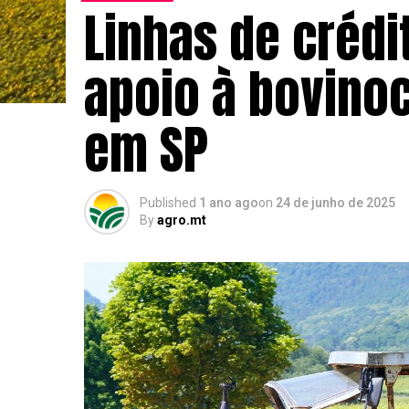
Linhas de crédi
apoio à bovino
em SP
Published
1 ano ago
on
24 de junho de 2025
By
agro.mt