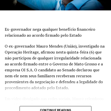
especialmente na defesa de mulheres e crianças. Entre
as principais bandeiras da campanha estão o
fortalecimento das políticas de enfrentamento à
violência doméstica, ampliação da rede de acolhimento
às vítimas, incentivo à autonomia financeira feminina e
Ex-governador nega qualquer benefício financeiro
ações de prevenção.
relacionado ao acordo firmado pelo Estado
A chapa do Democracia Cristã será integralmente
O ex-governador Mauro Mendes (União), investigado na
feminina. Para a vice-presidência foi escolhida a também
Operação Heritage, afirmou nesta quinta-feira (6) que
advogada
Fabiana Torquato
, especialista em
não participou de qualquer irregularidade relacionada
regularização fundiária e ex-dirigente de órgãos
ao acordo firmado entre o Governo de Mato Grosso e a
públicos do Distrito Federal.
empresa OI S.A. O candidato ao Senado declarou que
Além de representar uma renovação para o partido, a
nem ele nem seus familiares receberam recursos
candidatura de Clariana simboliza uma mudança
provenientes da negociação e defendeu a legalidade do
histórica dentro do Democracia Cristã. Pela primeira vez
procedimento adotado pelo Estado.
em mais de três décadas, a legenda não terá José Maria
Em vídeo divulgado nas redes sociais, Mauro relembrou
Eymael como candidato ao Palácio do Planalto,
que já foi alvo de investigação da Polícia Federal durante
encerrando uma sequência de seis disputas presidenciais
a Operação Ararath, em 2014, e destacou que o caso
CONTINUE READING