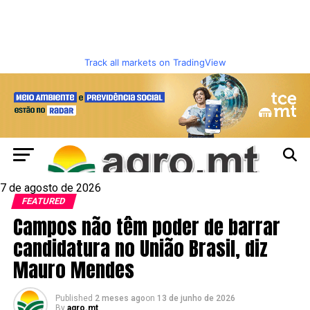
Track all markets on TradingView
7 de agosto de 2026
FEATURED
Campos não têm poder de barrar
candidatura no União Brasil, diz
Mauro Mendes
Published
2 meses ago
on
13 de junho de 2026
By
agro.mt