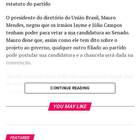
estatuto do partido
O presidente do diretório do União Brasil, Mauro
Mendes, negou que os irmãos Jayme e Júlio Campos
tenham poder para vetar a sua candidatura ao Senado.
Mauro disse que, assim como ele tem dito sobre o
projeto ao governo, qualquer outro filiado ao partido
pode postular sua candidatura e a chancela será dada na
convenção.
“Eu até entendo que o Júlio tem uma história longa, mas
ele está falando muita bobagem. Ele não tem essa
CONTINUE READING
capacidade [de vetar a minha candidatura], ele não
precisa fazer ameaça. Qualquer cidadão que seja filiado a
qualquer partido político pode colocar o seu nome e na
YOU MAY LIKE
convenção ser aprovado ou não. O guia é o estatuto”,
disse.
O deputado estadual Júlio Campos tem dito em
FEATURED