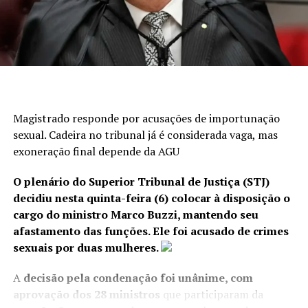
Sem irregularidades
O candidato também negou qualquer relação entre sua
família e os fundos que receberam os valores
decorrentes da negociação. Além disso, afirmou que as
acusações vêm sendo exploradas por adversários
Magistrado responde por acusações de importunação
políticos desde o ano passado e classificou o momento
sexual. Cadeira no tribunal já é considerada vaga, mas
da operação, às vésperas das eleições, como uma
exoneração final depende da AGU
tentativa de prejudicar sua candidatura.
O plenário do Superior Tribunal de Justiça (STJ)
decidiu nesta quinta-feira (6) colocar à disposição o
cargo do ministro Marco Buzzi, mantendo seu
afastamento das funções. Ele foi acusado de crimes
sexuais por duas mulheres.
A
decisão pela condenação foi unânime, com
aprovação dos 28 ministros
que participaram da