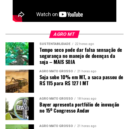
resolução a previsão de disponibilidade com
possível perda de cargo como pena máxima para
juízes punidos por faltas graves.
Pelas regras aprovadas nesta semana pelo CNJ, caso o
AGRO MT
magistrado receba a pena máxima, ele continua afastado
SUSTENTABILIDADE
22 horas ago
do cargo, com salário proporcional ao tempo de serviço.
Tempo seco pode dar falsa sensação de
segurança no manejo de doenças da
A partir disso, a perda efetiva do cargo e dos
soja – MAIS SOJA
vencimentos fica condicionada à abertura de uma nova
AGRO MATO GROSSO
21 horas ago
ação judicial pela Advocacia-Geral da União (AGU),
Soja sobe 10% em MT, a saca passou de
conforme procedimento estabelecido pelo STF neste
R$ 115 para R$ 127 I MT
ano.
AGRO MATO GROSSO
18 horas ago
Bayer apresenta portfólio de inovação
no 15º Congresso Andav
AGRO MATO GROSSO
21 horas ago