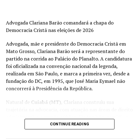
Advogada Clariana Barão comandará a chapa do
Democracia Cristã nas eleições de 2026
Advogada, mãe e presidente do Democracia Cristã em
Mato Grosso, Clariana Barão será a representante do
partido na corrida ao Palácio do Planalto. A candidatura
foi oficializada na convenção nacional da legenda,
realizada em São Paulo, e marca a primeira vez, desde a
fundação do DC, em 1995, que José Maria Eymael não
concorrerá à Presidência da República.
Natural de
Cuiabá (MT)
, Clariana construiu sua
trajetória na advocacia, com atuação nas áreas de direito
administrativo e gestão pública. Ela também presidiu a
Comissão de Solidariedade e Assistência Social da Ordem
CONTINUE READING
dos Advogados do Brasil (OAB) em Várzea Grande e