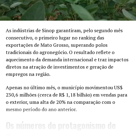
(como o Onçafari, SEMA e
planejamento nutricional
o CRAS). Nesse tempo ele
das áreas, manutenção de
ganhou peso, realizou
máquinas e
exames e tratamentos.
As indústrias de Sinop garantiram, pelo segundo mês
equipamentos, além de
consecutivo, o primeiro lugar no ranking das
Ele ganhou mais de 15kg
práticas que contribuam
exportações de Mato Grosso, superando polos
até estar apto para a
tradicionais do agronegócio. O resultado reflete o
para a preservação da
aquecimento da demanda internacional e traz impactos
soltura”, afirmou Marcos.
qualidade física, química
diretos na atração de investimentos e geração de
e biológica do solo”
empregos na região.
Após o resgate, o animal foi encaminhado para a
declara Luana.
Apenas no último mês, o município movimentou US$
Secretaria de Estado de Meio Ambiente de Mato Grosso
230,6 milhões (cerca de R$ 1,18 bilhão) em vendas para
(Sema-MT), em Cuiabá, onde recebeu os primeiros
o exterior, uma alta de 20% na comparação com o
cuidados e passou por exames. Depois, foi levado ao
O cumprimento da medida é obrigatório para todos os
mesmo período do ano anterior.
Centro de Reabilitação de Animais Silvestres (CRAS), em
produtores rurais que cultivam soja em Mato Grosso. A
Campo Grande (MS), onde continuou o tratamento e a
fiscalização é realizada pelos órgãos de defesa
Os números do protagonismo de
recuperação.
agropecuária, e a manutenção de plantas vivas de soja
durante o período pode resultar em autuações e