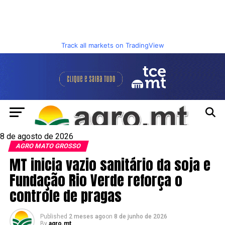
Track all markets on TradingView
8 de agosto de 2026
AGRO MATO GROSSO
MT inicia vazio sanitário da soja e
Fundação Rio Verde reforça o
controle de pragas
Published
2 meses ago
on
8 de junho de 2026
By
agro.mt