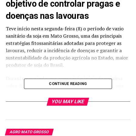
objetivo de controlar pragas e
doenças nas lavouras
Teve início nesta segunda-feira (8) o período de vazio
sanitário da soja em Mato Grosso, uma das principais
estratégias fitossanitárias adotadas para proteger as
lavouras, reduzir a incidência de doenças e garantir a
sustentabilidade da produção agrícola no Estado, maior
produtor de soja do Brasil.
Durante o período, que segue até o início da próxima
CONTINUE READING
safra, fica proibida a presença de plantas vivas de soja
nas propriedades rurais. A medida tem como principal
objetivo interromper o ciclo de sobrevivência e
YOU MAY LIKE
multiplicação de pragas e patógenos, especialmente da
ferrugem asiática, considerada uma das doenças mais
agressivas da cultura e responsável por grandes
prejuízos econômicos aos produtores.
AGRO MATO GROSSO