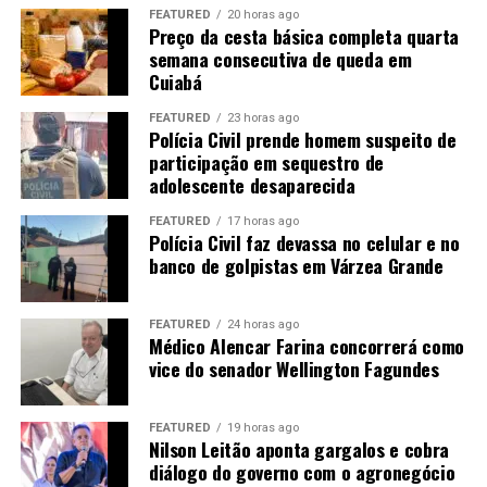
FEATURED
20 horas ago
Preço da cesta básica completa quarta
A onça-parda é exclusivamente carnívora, mas
semana consecutiva de queda em
apresenta uma dieta bastante variada. De acordo com o
Cuiabá
Instituto Onçafari, é uma das espécies mais generalistas
entre os felinos e consegue se adaptar à disponibilidade
FEATURED
23 horas ago
Polícia Civil prende homem suspeito de
de alimento. Quando não encontra presas maiores, pode
participação em sequestro de
se alimentar de animais como lagartos, aves e até
adolescente desaparecida
insetos.
FEATURED
17 horas ago
Polícia Civil faz devassa no celular e no
A forma de caça também apresenta diferenças em
banco de golpistas em Várzea Grande
relação à onça-pintada. A onça-parda geralmente mata
suas presas por meio de uma mordida no pescoço,
provocando asfixia. Depois, costuma começar a se
FEATURED
24 horas ago
Médico Alencar Farina concorrerá como
alimentar pela região das costelas, do abdômen e das
vice do senador Wellington Fagundes
vísceras.
Quando não consome toda a presa, o animal pode
FEATURED
19 horas ago
esconder a carcaça utilizando folhas, terra e galhos.
Nilson Leitão aponta gargalos e cobra
diálogo do governo com o agronegócio
Dessa forma, consegue retornar ao local