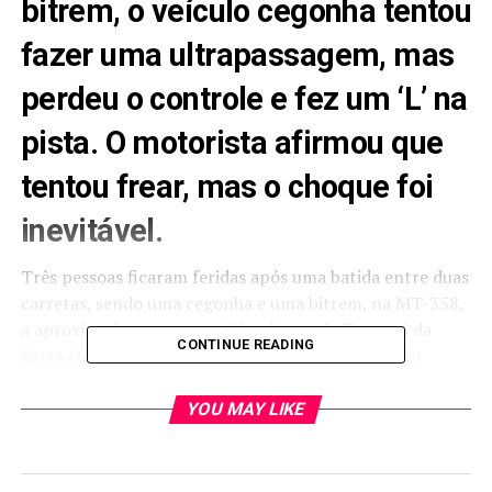
bitrem, o veículo cegonha tentou
fazer uma ultrapassagem, mas
perdeu o controle e fez um ‘L’ na
pista. O motorista afirmou que
tentou frear, mas o choque foi
inevitável.
Três pessoas ficaram feridas após uma batida entre duas
carretas
, sendo uma cegonha e uma bitrem, na MT-358,
a aproximadamente uns 10 km longe de Tangará da
CONTINUE READING
Serra (MT), sentido Campo Novo do Parecis, nesta
segunda-feira (18).
YOU MAY LIKE
O Corpo de Bombeiros informou que
duas vítimas foram
resgatadas da carreta cegonha
, e a
terceira estava na
bitrem
. Todas foram retiradas do local sem ferimentos