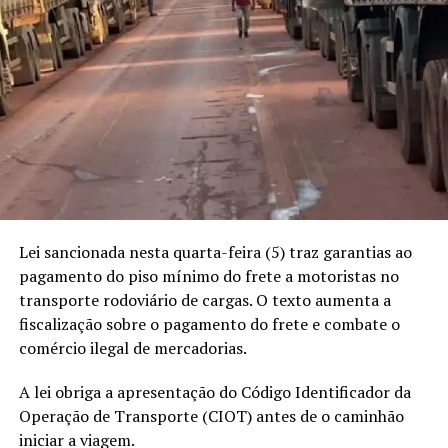
Bombeiros fizeram o resgate das vítimas — Foto: Julian de
Sousa/TVCA
RELATED TOPICS:
UP NEXT
Sema-MT abre inscrições de artigos científicos para a
Lei sancionada nesta quarta-feira (5) traz garantias ao
Semana de Recursos Hídricos
pagamento do piso mínimo do frete a motoristas no
transporte rodoviário de cargas. O texto aumenta a
DON'T MISS
Preços da soja avançam: veja como as cotações
fiscalização sobre o pagamento do frete e combate o
iniciaram a semana
comércio ilegal de mercadorias.
A lei obriga a apresentação do Código Identificador da
Operação de Transporte (CIOT) antes de o caminhão
iniciar a viagem.