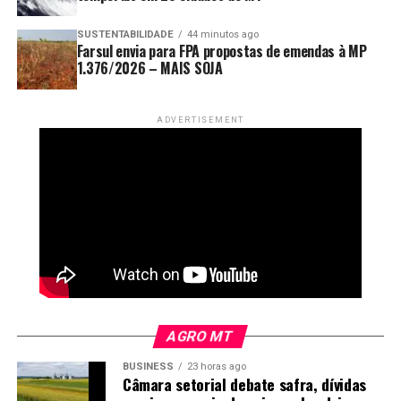
mudanças na rota e na força do ciclone podem alterar
os efeitos previstos.
SUSTENTABILIDADE
44 minutos ago
Farsul envia para FPA propostas de emendas à MP
1.376/2026 – MAIS SOJA
ADVERTISEMENT
AGRO MT
BUSINESS
23 horas ago
Câmara setorial debate safra, dívidas