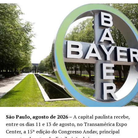
Municípios sob alerta em Mato
Grosso:
Alto Araguaia
Alto Taquari
Araputanga
Barão de Melgaço
Cáceres
Conquista D’Oeste
Curvelândia
Figueirópolis D’Oeste
São Paulo, agosto de 2026 –
A capital paulista recebe,
Glória D’Oeste
entre os dias 11 e 13 de agosto, no Transamérica Expo
Center, a 15ª edição do Congresso Andav, principal
Indiavaí