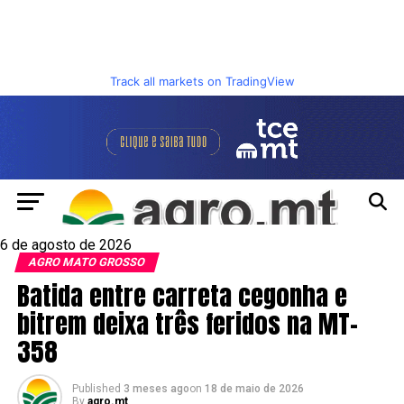
Track all markets on TradingView
6 de agosto de 2026
AGRO MATO GROSSO
Batida entre carreta cegonha e
bitrem deixa três feridos na MT-
358
Published
3 meses ago
on
18 de maio de 2026
By
agro.mt