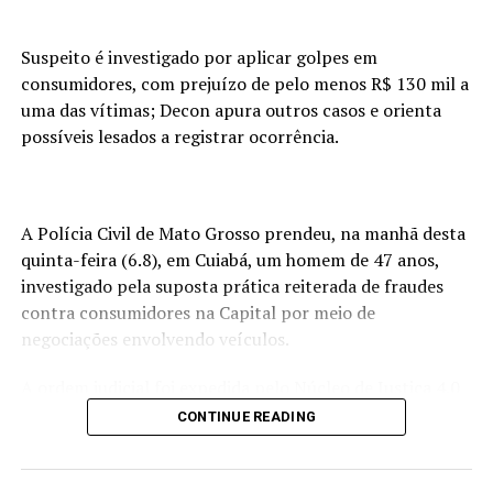
O procedimento foi estabelecido pela Primeira Turma
do Supremo Tribunal Federal (STF) em maio, quando os
Suspeito é investigado por aplicar golpes em
ministros declararam inconstitucional a aplicação da
consumidores, com prejuízo de pelo menos R$ 130 mil a
aposentadoria compulsória como pena máxima para
uma das vítimas; Decon apura outros casos e orienta
magistrados.
possíveis lesados a registrar ocorrência.
A defesa de Buzzi ainda pode recorrer ao próprio
Supremo contra a condenação.
A Polícia Civil de Mato Grosso prendeu, na manhã desta
Acusação
quinta-feira (6.8), em Cuiabá, um homem de 47 anos,
investigado pela suposta prática reiterada de fraudes
Buzzi foi julgado por duas acusações de crime
contra consumidores na Capital por meio de
sexual. Uma foi feita por uma jovem de 18 anos, filha
negociações envolvendo veículos.
de um casal de amigos, que disse ter sido alvo de
uma abordagem do ministro durante um banho de
A ordem judicial foi expedida pelo Núcleo de Justiça 4.0
mar quando ela era hóspede em sua casa de praia
.
do Juízo das Garantias, no âmbito de uma investigação
CONTINUE READING
conduzida pela Delegacia Especializada de Defesa do
Em seguida, uma servidora também afirmou ter sido
Consumidor (Decon).
vítima de assédio sexual dentro do gabinete.