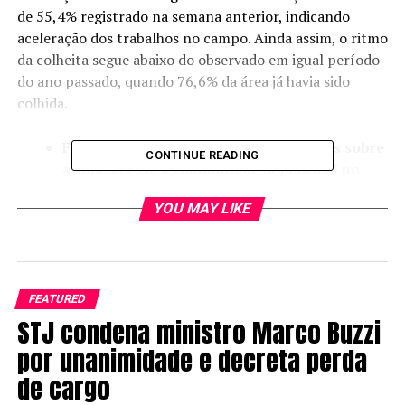
de 55,4% registrado na semana anterior, indicando
aceleração dos trabalhos no campo. Ainda assim, o ritmo
da colheita segue abaixo do observado em igual período
do ano passado, quando 76,6% da área já havia sido
colhida.
Fique por dentro das principais notícias sobre
CONTINUE READING
a soja: acesse a comunidade Soja Brasil no
WhatsApp!
YOU MAY LIKE
Na comparação com a média histórica para o período,
de 71,3%, o atraso também fica evidente, reforçando um
cenário de colheita mais lenta na atual temporada.
FEATURED
O post Colheita de soja no Brasil atinge 68,8%, aponta
STJ condena ministro Marco Buzzi
consultoria apareceu primeiro em Canal Rural.
por unanimidade e decreta perda
de cargo
RELATED TOPICS: