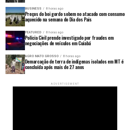
equipe percorreram a terra indígena por mais de dois
meses para instalar os marcos e as placas que
BUSINESS
8 horas ago
Preços do boi gordo sobem no atacado com consumo
identificam os limites do território. Candor afirmou que
aquecido na semana do Dia dos Pais
a conclusão dessa etapa representa um marco
importante para a segurança dos indígenas isolados.
FEATURED
8 horas ago
Polícia Civil prende investigado por fraudes em
negociações de veículos em Cuiabá
AGRO MATO GROSSO
8 horas ago
Demarcação de terra de indígenas isolados em MT é
concluída após mais de 27 anos
ADVERTISEMENT
Indígenas kawahiva que vivem isolados em Mato Grosso — Foto:
Funai/Jair Candor