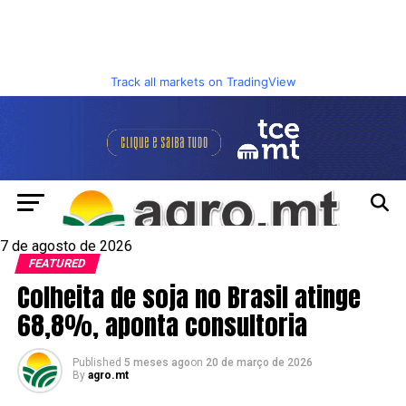
Track all markets on TradingView
7 de agosto de 2026
FEATURED
Colheita de soja no Brasil atinge
68,8%, aponta consultoria
Published
5 meses ago
on
20 de março de 2026
By
agro.mt