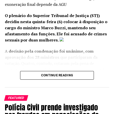
exoneração final depende da AGU
O plenário do Superior Tribunal de Justiça (STJ)
decidiu nesta quinta-feira (6) colocar à disposição o
cargo do ministro Marco Buzzi, mantendo seu
afastamento das funções. Ele foi acusado de crimes
sexuais por duas mulheres.
A
decisão pela condenação foi unânime, com
aprovação dos 28 ministros
que participaram da
votação. Quatro, contudo, votaram pela pena de
aposentadoria compulsória, pena menos grave que não
implica a perda de cargo. Neste ponto, ficaram vencidos
CONTINUE READING
os ministros João Otávio de Noronha, Moura Ribeiro,
Regina Helena Costa e Gurgel de Faria.
FEATURED
A aplicação da pena de disponibilidade com perda
Polícia Civil prende investigado
de cargo a um magistrado brasileiro é inédita, sendo
a primeira vez que isso ocorre após o Conselho