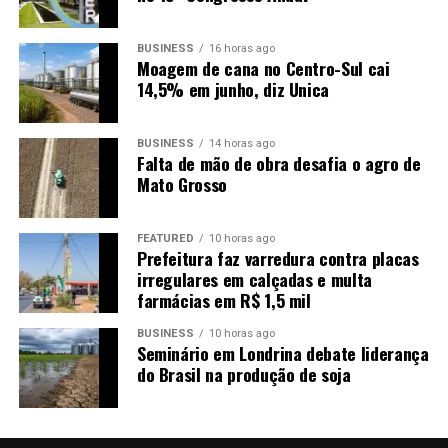
indigenistas. Além da Survival International, participam
da mobilização a Coordenação das Organizações
BUSINESS
16 horas ago
Moagem de cana no Centro-Sul cai
Indígenas da Amazônia Brasileira (Coiab), a Federação
14,5% em junho, diz Unica
dos Povos e Organizações Indígenas de Mato Grosso
(Fepoimt), o Indian Law Resource Center, a Operação
Amazônia Nativa (Opan), o Observatório dos Povos
BUSINESS
14 horas ago
Falta de mão de obra desafia o agro de
Indígenas Isolados (Opi) e o Centro de Trabalho
Mato Grosso
Indigenista (CTI).
Proteção depende de fiscalização
FEATURED
10 horas ago
Prefeitura faz varredura contra placas
permanente
irregulares em calçadas e multa
farmácias em R$ 1,5 mil
BUSINESS
10 horas ago
Seminário em Londrina debate liderança
do Brasil na produção de soja