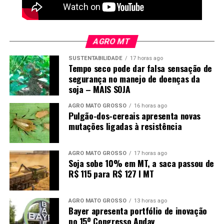
Segundo ele, a partir do momento que a demarcação
física é implantada, ela traz mais segurança porque
AGRO MT
assim as pessoas vão começar a entender que é real, mas
SUSTENTABILIDADE
17 horas ago
“a guerra continua porque agora vem a homologação”.
Tempo seco pode dar falsa sensação de
segurança no manejo de doenças da
Em nota, a Funai também destacou que a conclusão da
soja – MAIS SOJA
demarcação física representa um avanço importante no
processo iniciado há quase 30 anos.
AGRO MATO GROSSO
16 horas ago
Pulgão-dos-cereais apresenta novas
mutações ligadas à resistência
Segundo a fundação, a instalação dos marcos
materializa em campo os limites já definidos
administrativamente e permite que o processo siga para
AGRO MATO GROSSO
17 horas ago
Soja sobe 10% em MT, a saca passou de
a fase final, que é a homologação por decreto
R$ 115 para R$ 127 I MT
presidencial, responsável por conferir validade jurídica
definitiva ao território.
AGRO MATO GROSSO
13 horas ago
Bayer apresenta portfólio de inovação
A campanha pela proteção da Terra Indígena Kawahiva
no 15º Congresso Andav
do Rio Pardo reúne, há anos, organizações indígenas e