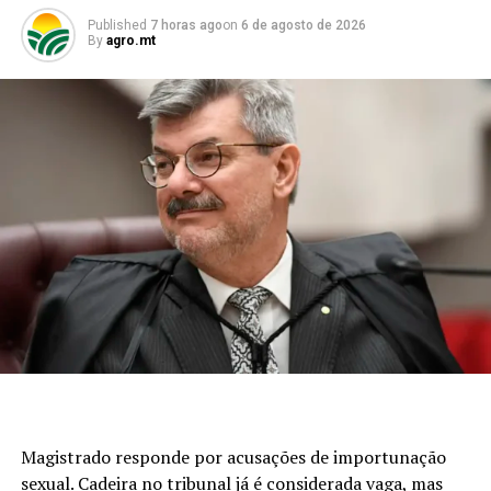
UP NEXT
Conheça o tamanduá-da-soja, praga que pertence à
Published
7 horas ago
on
6 de agosto de 2026
By
agro.mt
segunda família mais diversa do mundo
DON'T MISS
Trade turístico debate ampliação de voos regionais e
conexão com Santa Cruz
Magistrado responde por acusações de importunação
sexual. Cadeira no tribunal já é considerada vaga, mas