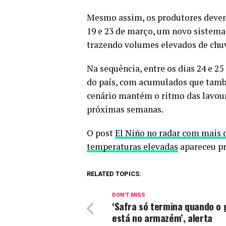
Mesmo assim, os produtores devem 
19 e 23 de março, um novo sistema 
trazendo volumes elevados de chuv
Na sequência, entre os dias 24 e 25
do país, com acumulados que tamb
cenário mantém o ritmo das lavour
próximas semanas.
O post
El Niño no radar com mais 
temperaturas elevadas
apareceu p
RELATED TOPICS:
DON'T MISS
‘Safra só termina quando o 
está no armazém’, alerta