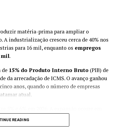
roduzir matéria-prima para ampliar o
. A industrialização cresceu cerca de 40% nos
trias para 16 mil, enquanto os
empregos
 mil
.
a de
15% do Produto Interno Bruto
(PIB) de
de da arrecadação de ICMS. O avanço ganhou
 cinco anos, quando o número de empresas
patamar atual.
ntre 5% e 6% em 2026. A expansão ocorre em
r também a dinâmica das cadeias produtivas,
TINUE READING
fora de seus limites para manter as indústrias