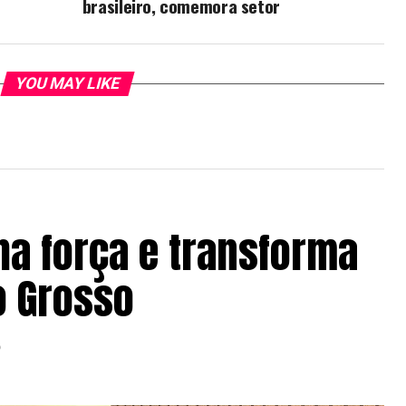
brasileiro, comemora setor
YOU MAY LIKE
ha força e transforma
o Grosso
6