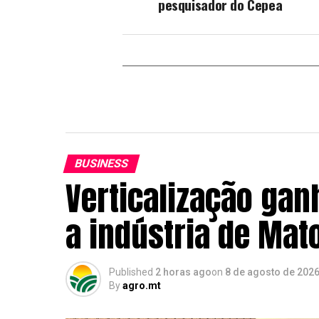
pesquisador do Cepea
BUSINESS
Verticalização gan
a indústria de Mat
Published
2 horas ago
on
8 de agosto de 202
By
agro.mt