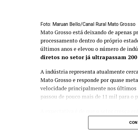
Foto: Maruan Bello/Canal Rural Mato Grosso
Mato Grosso está deixando de apenas p
processamento dentro do próprio estado
últimos anos e elevou o número de indús
diretos no setor já ultrapassam 200
A indústria representa atualmente cerc
Mato Grosso e responde por quase meta
velocidade principalmente nos últimos
passou de pouco mais de 11 mil para o 
A expectativa é de que o setor cresça e
diferentes regiões e começa a modifica
CON
com municípios buscando matéria-prima 
abastecidas.