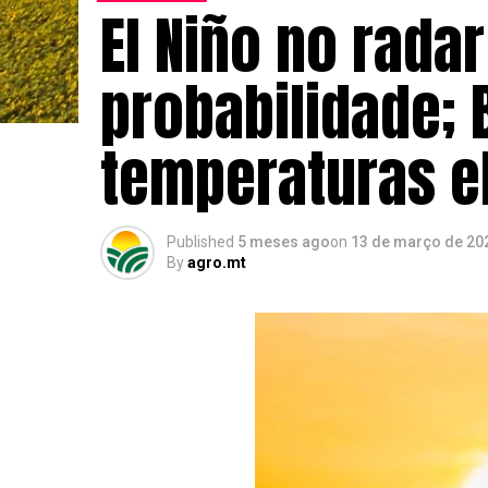
El Niño no rad
probabilidade; 
temperaturas e
Published
5 meses ago
on
13 de março de 20
By
agro.mt