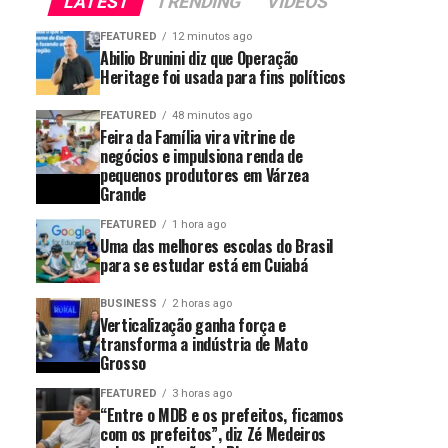
LATEST
TRENDING
VIDEOS
FEATURED
12 minutos ago
Abilio Brunini diz que Operação
Heritage foi usada para fins políticos
FEATURED
48 minutos ago
Feira da Família vira vitrine de
negócios e impulsiona renda de
pequenos produtores em Várzea
Grande
FEATURED
1 hora ago
Uma das melhores escolas do Brasil
para se estudar está em Cuiabá
BUSINESS
2 horas ago
Verticalização ganha força e
transforma a indústria de Mato
Grosso
FEATURED
3 horas ago
“Entre o MDB e os prefeitos, ficamos
com os prefeitos”, diz Zé Medeiros