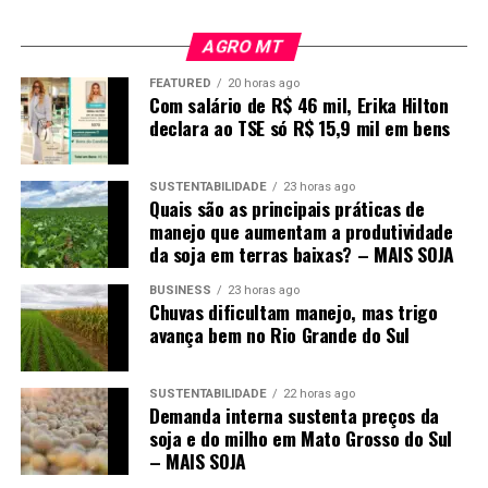
AGRO MT
Foto: Pedro Silvestre/Canal Rural Mato Grosso
Energia e mão de obra são gargalos
FEATURED
20 horas ago
Com salário de R$ 46 mil, Erika Hilton
declara ao TSE só R$ 15,9 mil em bens
A infraestrutura de energia é outro ponto que pode
limitar novos investimentos. Embora Mato Grosso tenha
SUSTENTABILIDADE
23 horas ago
capacidade de geração, algumas regiões ainda contam
Quais são as principais práticas de
com redes monofásicas, que não atendem
manejo que aumentam a produtividade
adequadamente empreendimentos industriais de maior
da soja em terras baixas? – MAIS SOJA
porte.
BUSINESS
23 horas ago
Chuvas dificultam manejo, mas trigo
O programa Mato Grosso Trifásico busca ampliar essa
avança bem no Rio Grande do Sul
estrutura, mas Rangel defende investimentos mais
rápidos.
“Nós temos uma das energias mais caras do
país”
, afirma ao programa do Canal Rural Mato Grosso,
SUSTENTABILIDADE
22 horas ago
Demanda interna sustenta preços da
ao destacar a necessidade de encontrar mecanismos de
soja e do milho em Mato Grosso do Sul
financiamento que não aumentem ainda mais a tarifa.
– MAIS SOJA