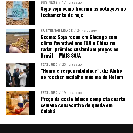
A falta de trabalhadores também acompanha o ritmo de
BUSINESS
17 horas ago
Soja: veja como ficaram as cotações no
crescimento. A estimativa é de que Mato Grosso precise
fechamento de hoje
de mais de 260 mil pessoas para o mercado de trabalho
nos próximos dez anos. Programas de qualificação são
desenvolvidos com o governo estadual e prefeituras,
SUSTENTABILIDADE
24 horas ago
Ceema: Soja recua em Chicago com
além de ações para formação técnica de estudantes do
clima favorável nos EUA e China no
ensino médio.
radar; prêmios sustentam preços no
Brasil – MAIS SOJA
“Temos um trabalho muito forte para ser feito. É um
estado que cada vez cresce mais rápido e precisamos
FEATURED
23 horas ago
“Honra e responsabilidade”, diz Abilio
acelerar isso também”
, destaca Rangel. Para ele, a
ao receber medalha máxima da Rotam
qualificação precisa avançar junto com a indústria para
evitar que a falta de trabalhadores limite novos
investimentos.
FEATURED
19 horas ago
Preço da cesta básica completa quarta
semana consecutiva de queda em
A indústria também precisa acompanhar a evolução
Cuiabá
tecnológica, com investimentos em inovação,
inteligência artificial e robótica. Para o presidente do
Sistema Fiemt, a modernização deve estar associada à