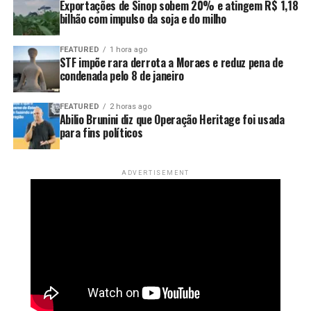
Exportações de Sinop sobem 20% e atingem R$ 1,18
Mato Grosso aos grandes centros consumidores, como
bilhão com impulso da soja e do milho
São Paulo e Rio de Janeiro.
“Nós precisamos sonhar com
um etanolduto. Nós já estamos fazendo um projeto, tem
FEATURED
1 hora ago
alguns trabalhos nesse sentido”
.
STF impõe rara derrota a Moraes e reduz pena de
condenada pelo 8 de janeiro
A expansão ferroviária, a duplicação da BR-163 e a
Ferrogrão também são consideradas estratégicas para
FEATURED
2 horas ago
Abilio Brunini diz que Operação Heritage foi usada
reduzir o custo de transporte. A ligação com o Arco
para fins políticos
Norte pode ampliar ainda o acesso aos mercados
internacionais, principalmente na Ásia e na Europa.
ADVERTISEMENT