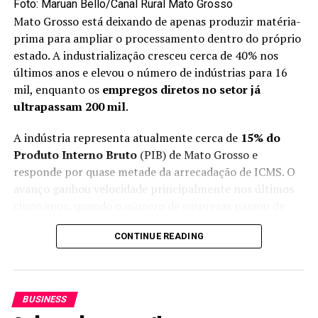
combustível e reduzam pressões sobre o mercado são
Foto: Maruan Bello/Canal Rural Mato Grosso
Mato Grosso está deixando de apenas produzir matéria-
consideradas estratégicas nesse período.
prima para ampliar o processamento dentro do próprio
Capacidade produtiva para
estado. A industrialização cresceu cerca de 40% nos
últimos anos e elevou o número de indústrias para 16
ampliar mistura
mil, enquanto os
empregos diretos no setor já
ultrapassam 200 mil
.
As organizações destacam ainda que o Brasil possui
capacidade instalada na indústria de biodiesel,
A indústria representa atualmente cerca de
15% do
disponibilidade de matéria-prima e logística
Produto Interno Bruto
(PIB) de Mato Grosso e
estruturada, o que permitiria elevar o percentual da
responde por quase metade da arrecadação de ICMS. O
mistura com segurança e rapidez.
avanço ganhou velocidade principalmente nos últimos
cinco anos, quando o número de empresas passou de
A ampliação para B17 também contribuiria, segundo o
pouco mais de 11 mil para o patamar atual.
setor, para fortalecer a indústria nacional de
CONTINUE READING
biocombustíveis e aumentar a previsibilidade para o
A expectativa é de que o setor cresça entre 5% e 6% em
planejamento do setor produtivo.
2026. A expansão ocorre em diferentes regiões e começa
a modificar também a dinâmica das cadeias produtivas,
Do ponto de vista técnico, as entidades afirmam que o
BUSINESS
com municípios buscando matéria-prima fora de seus
biodiesel brasileiro segue rigorosos padrões de qualidade