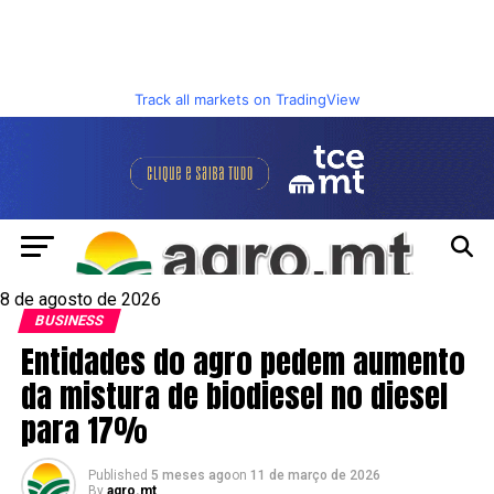
Track all markets on TradingView
8 de agosto de 2026
BUSINESS
Entidades do agro pedem aumento
da mistura de biodiesel no diesel
para 17%
Published
5 meses ago
on
11 de março de 2026
By
agro.mt