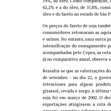
19%, ao óleo. Como comparação, a
62,2% e a do óleo, de 37,8%, cons
óleo e do farelo no estado de São P
Os preços do farelo de soja també
consumidores retomaram as aquisi
e suínos. No entanto, uma outra p
intensificação do esmagamento pa
acompanhadas pelo Cepea, as cotaç
já no comparativo anual, observa-se
Ressalta-se que as valorizações do
de setembro – no dia 22, o gove
retenciones para alguns produt
girassol, cevada e sorgo. A última
soja foi em março de 2002. O dec
exportações atingissem a cota d
governo argentino informou ter a