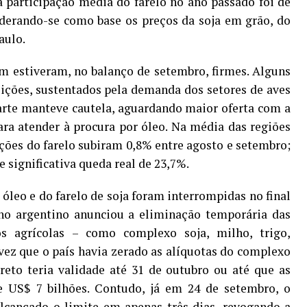
 participação média do farelo no ano passado foi de
iderando-se como base os preços da soja em grão, do
aulo.
m estiveram, no balanço de setembro, firmes. Alguns
ções, sustentados pela demanda dos setores de aves
arte manteve cautela, aguardando maior oferta com a
ra atender à procura por óleo. Na média das regiões
ões do farelo subiram 0,8% entre agosto e setembro;
 significativa queda real de 23,7%.
 óleo e do farelo de soja foram interrompidas no final
rno argentino anunciou a eliminação temporária das
os agrícolas – como complexo soja, milho, trigo,
 vez que o país havia zerado as alíquotas do complexo
reto teria validade até 31 de outubro ou até que as
e US$ 7 bilhões. Contudo, já em 24 de setembro, o
lcançado o limite em apenas três dias, revogando a