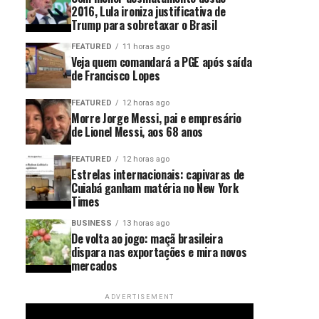
2016, Lula ironiza justificativa de
Trump para sobretaxar o Brasil
FEATURED
11 horas ago
Veja quem comandará a PGE após saída
de Francisco Lopes
FEATURED
12 horas ago
Morre Jorge Messi, pai e empresário
de Lionel Messi, aos 68 anos
FEATURED
12 horas ago
Estrelas internacionais: capivaras de
Cuiabá ganham matéria no New York
Times
BUSINESS
13 horas ago
De volta ao jogo: maçã brasileira
dispara nas exportações e mira novos
mercados
ADVERTISEMENT