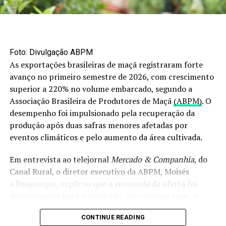
DON'T MISS
Três microrregiões concentram metade da produção
nacional de algodão
Foto: Divulgação ABPM
As exportações brasileiras de maçã registraram forte
avanço no primeiro semestre de 2026, com crescimento
superior a 220% no volume embarcado, segundo a
Associação Brasileira de Produtores de Maçã
(ABPM)
. O
desempenho foi impulsionado pela recuperação da
produção após duas safras menores afetadas por
eventos climáticos e pelo aumento da área cultivada.
Em entrevista ao telejornal
Mercado & Companhia
, do
Canal Rural, o diretor executivo da ABPM, Moisés
Albuquerque, explicou que a retomada da oferta foi
determinante para o resultado. Nos últimos anos, a
cadeia enfrentou perdas provocadas por chuvas
CONTINUE READING
intensas, especialmente no segundo semestre de 2023 e