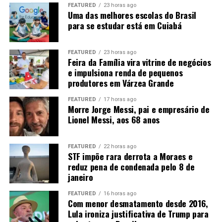
consumido em Mato Grosso. Os outros 7,3 bilhões
FEATURED
23 horas ago
precisam ser transportados para outros mercados.
Uma das melhores escolas do Brasil
para se estudar está em Cuiabá
“Então nós temos um desafio aí para levar
biocombustíveis”
, afirma Rangel. Entre as alternativas
FEATURED
23 horas ago
está a implantação de um
etanolduto
para conectar
Feira da Família vira vitrine de negócios
Mato Grosso aos grandes centros consumidores, como
e impulsiona renda de pequenos
produtores em Várzea Grande
São Paulo e Rio de Janeiro.
“Nós precisamos sonhar com
um etanolduto. Nós já estamos fazendo um projeto, tem
FEATURED
17 horas ago
alguns trabalhos nesse sentido”
.
Morre Jorge Messi, pai e empresário de
Lionel Messi, aos 68 anos
A expansão ferroviária, a duplicação da BR-163 e a
Ferrogrão também são consideradas estratégicas para
FEATURED
22 horas ago
reduzir o custo de transporte. A ligação com o Arco
STF impõe rara derrota a Moraes e
Norte pode ampliar ainda o acesso aos mercados
reduz pena de condenada pelo 8 de
internacionais, principalmente na Ásia e na Europa.
janeiro
FEATURED
16 horas ago
Com menor desmatamento desde 2016,
Lula ironiza justificativa de Trump para