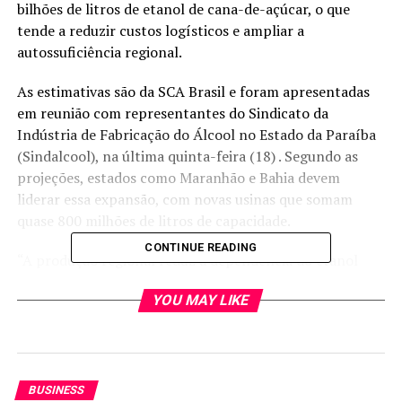
bilhões de litros de etanol de cana-de-açúcar, o que
tende a reduzir custos logísticos e ampliar a
autossuficiência regional.
As estimativas são da SCA Brasil e foram apresentadas
em reunião com representantes do Sindicato da
Indústria de Fabricação do Álcool no Estado da Paraíba
(Sindalcool), na última quinta-feira (18) . Segundo as
projeções, estados como Maranhão e Bahia devem
liderar essa expansão, com novas usinas que somam
quase 800 milhões de litros de capacidade.
CONTINUE READING
“A produção regional reduz a dependência do etanol
vindo do Centro-Sul durante a entressafra, garante
YOU MAY LIKE
maior estabilidade no abastecimento e gera
competitividade também para subprodutos do milho,
como os grãos secos de destilaria (DDGS) usados na
nutrição animal”, afirmou Martinho Ono, CEO da Sca
Brasil .
BUSINESS