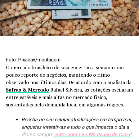
Foto: Maruan Bello/Canal Rural Mato Grosso
Agroindústria amplia
Foto: Pixabay/montagem
processamento
O mercado brasileiro de soja encerrou a semana com
pouco reporte de negócios, mantendo o ritmo
Os biocombustíveis estão entre os segmentos que mais
observado nos últimos dias. De acordo com o analista da
avançaram nesse processo. Em nove anos, a produção de
Safras & Mercado
Rafael Silveira, as cotações oscilaram
etanol passou de 1,6 bilhão para uma previsão de
8,4
entre estáveis e mais altas no mercado físico,
bilhões de litros
. A arrecadação de ICMS do setor
sustentadas pela demanda local em algumas regiões.
também aumentou, de R$ 300 milhões para mais de R$ 4
bilhões.
Receba no seu celular atualizações em tempo real,
enquetes interativas e tudo o que impacta o dia a
O crescimento das usinas trouxe novos produtos para
dia no campo:
entre agora no Whatsapp do Canal
dentro da cadeia, como óleo de milho e DDG, utilizado