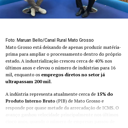
“Poderia ter sido mais não fosse o conflito no Oriente
Médio. Neste ano, embora tenhamos tido um aumento
acima de 200% no volume exportado, poderíamos ter,
no mínimo, dobrado esse volume”, disse.
Mercado externo concentra
Foto: Maruan Bello/Canal Rural Mato Grosso
Mato Grosso está deixando de apenas produzir matéria-
oportunidades no primeiro semestre
prima para ampliar o processamento dentro do próprio
estado. A industrialização cresceu cerca de 40% nos
Apesar do avanço das exportações, a maior parte da
últimos anos e elevou o número de indústrias para 16
produção brasileira de maçãs ainda permanece no
mil, enquanto os
empregos diretos no setor já
mercado interno. Cerca de 90% da fruta produzida no
ultrapassam 200 mil
.
país é destinada ao consumidor brasileiro.
A indústria representa atualmente cerca de
15% do
O primeiro semestre é considerado uma janela
Produto Interno Bruto
(PIB) de Mato Grosso e
estratégica para as vendas externas porque coincide
responde por quase metade da arrecadação de ICMS. O
com o período de entressafra do hemisfério norte,
avanço ganhou velocidade principalmente nos últimos
responsável por aproximadamente 90% da produção
cinco anos, quando o número de empresas passou de
mundial de maçãs.