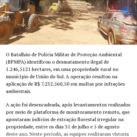
(PIB)
estimado em R$ 4,7 bilhões — dos quais
R$ 4,4
para apurar a extensão dos danos ambientais e verificar
bilhões vêm do agronegócio
, segundo levantamento
se outras pessoas participaram da atividade ilegal.
feito pela Secretaria Municipal de Agricultura e
Desenvolvimento Econômico a pedido do
g1
(veja no
gráfico acima)
.
🔍Ao longo de três meses, o
g1
ouviu pioneiros,
produtores rurais, comerciantes, pesquisadores e
O Batalhão de Polícia Militar de Proteção Ambiental
lideranças para reconstruir a história de Boa Esperança
(BPMPA) identificou o desmatamento ilegal de
do Norte, mostrando como uma agricultura baseada na
1.246,5121 hectares, em uma propriedade rural no
conservação do solo ajudou a transformar uma
município de União do Sul. A operação resultou na
comunidade rural no município mais novo do Brasil.
aplicação de R$ 7.232.560,50 em multas por infrações
ambientais.
Entre essas histórias está a do produtor rural
Moacir
Antônio Guarnieri
, que chegou em
1998
, acompanhado
A ação foi desencadeada, após levantamentos realizados
da esposa, dos três filhos, da irmã e do cunhado. À
por meio de plataforma de monitoramento remoto, que
época, encontrou uma
comunidade com apenas 11
apontaram indícios de extração florestal irregular na
casas, energia gerada por motor, água de poço e
propriedade, entre os dias 31 de julho e 5 de agosto
estradas de terra
. Quase 30 anos depois, diz sentir
deste ano. Neste período, as equipes realizaram vistoria