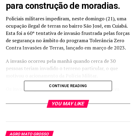
para construção de moradias.
Policiais militares impediram, neste domingo (21), uma
ocupação ilegal de terras no bairro São José, em Cuiabá.
Esta foi a 60ª tentativa de invasão frustrada pelas forças
de segurança no âmbito do programa Tolerância Zero
Contra Invasões de Terras, lançado em março de 2023.
A invasão ocorreu pela manhã quando cerca de 30
pessoas teriam invadido o terreno particular, o que
motivou o acionamento da Polícia Militar.
CONTINUE READING
Os invasores já estavam iniciando a divisões de lotes
para construção de moradias.
YOU MAY LIKE
No local, os militares conversaram com os ocupantes e
informaram sobre a necessidade de desocupação
imediata, uma vez que a ação configurava invasão ilegal.
O dono apresentou a documentação que comprova a
AGRO MATO GROSSO