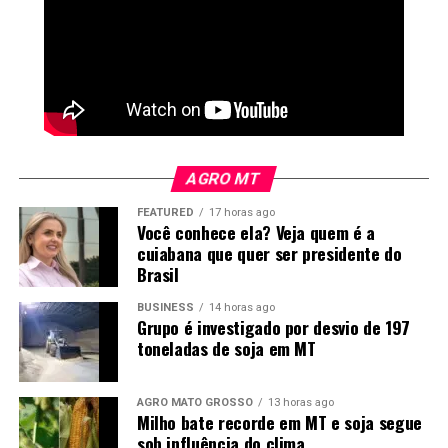
“Os sistemas
conservacionistas não
somente beneficiam a
natureza, mas garantem a
sustentabilidade da
AGRO MT
agricultura. Sem essa
FEATURED
17 horas ago
Você conhece ela? Veja quem é a
tecnologia, o Nortão ainda
cuiabana que quer ser presidente do
seria uma enorme
Brasil
pastagem com pouco
BUSINESS
14 horas ago
Grupo é investigado por desvio de 197
gado e baixa
toneladas de soja em MT
produtividade. Sem essa
agricultura viável e
AGRO MATO GROSSO
13 horas ago
Milho bate recorde em MT e soja segue
sustentável, o
sob influência do clima