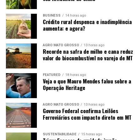
crescimento das cidades
seria restringido”,
BUSINESS
14 horas ago
Crédito rural despenca e inadimplência
ressaltou.
aumenta: e agora?
AGRO MATO GROSSO
13 horas ago
Oficializado após a emancipação, o Sindicato Rural
Recorde na safra de milho e cana reduz
representa um setor que cresceu junto com Boa
valor do biocombustível no varejo de MT
Esperança do Norte. Para o presidente da entidade,
Paulinho Fontão
, o desenvolvimento da cidade é
FEATURED
18 horas ago
resultado da forma como a agricultura foi conduzida ao
Veja o que Mauro Mendes falou sobre a
longo das últimas décadas.
Operação Heritage
“Hoje o produtor entende
AGRO MATO GROSSO
13 horas ago
Governo Federal confirma Leilões
que cuidar do solo é
Ferroviários com impacto direto em MT
garantir o futuro da
própria atividade. O
SUSTENTABILIDADE
15 horas ago