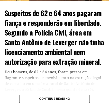
em multas por crimes ambientais no Norte de MT
Suspeitos de 62 e 64 anos pagaram
DON'T MISS
Responsáveis por manter trabalhadores em situação
análoga à escravidão em MT devem pagar R$ 1 milhão
fiança e responderão em liberdade.
por danos morais
Segundo a Polícia Civil, área em
Santo Antônio de Leverger não tinha
licenciamento ambiental nem
autorização para extração mineral.
Dois homens, de 62 e 64 anos, foram presos em
flagrante suspeitos de envolvimento na extração ilegal
de cascalho em uma área rural de Santo Antônio de
Leverger, a 35 km de Cuiabá, nessa quinta-feira (6).
Segundo a Polícia Civil, caminhões carregados com o
CONTINUE READING
minério foram flagrados deixando o local durante uma
fiscalização.