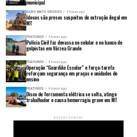
municipal
apenas pelo aumento da produção agrícola. Ela também
foi resultado de uma
forma de produzir que buscou
AGRO MATO GROSSO
3 horas ago
Idosos são presos suspeitos de extração ilegal em
conservar o solo desde os primeiros anos de
MT
ocupação
da região.
FEATURED
3 horas ago
Plantio direto
,
cobertura permanente do
Polícia Civil faz devassa no celular e no banco de
solo
e
rotação de culturas
fazem parte da rotina da
golpistas em Várzea Grande
maioria dos produtores de Boa Esperança, conforme
apurado pela reportagem. Além de reduzir a erosão,
FEATURED
4 horas ago
Operação “Guardião Escolar” e força-tarefa
preservar a umidade e melhorar a fertilidade da terra,
reforçam segurança em praças e unidades de
essas técnicas ajudam a garantir uma produção mais
ensino
estável, mesmo diante de extremos climáticos.
FEATURED
4 horas ago
Disco de ferramenta elétrica se solta, atinge
Para o pesquisador da Embrapa Agrossilvipastoril,
Silvio
trabalhador e causa hemorragia grave em MT
Spera
, que há 35 anos estuda o manejo de solos
tropicais, esses
sistemas conservacionistas foram
determinantes para a expansão da agricultura no norte
ADVERTISEMENT
de Mato Grosso
e, por consequência, para o
desenvolvimento das cidades.