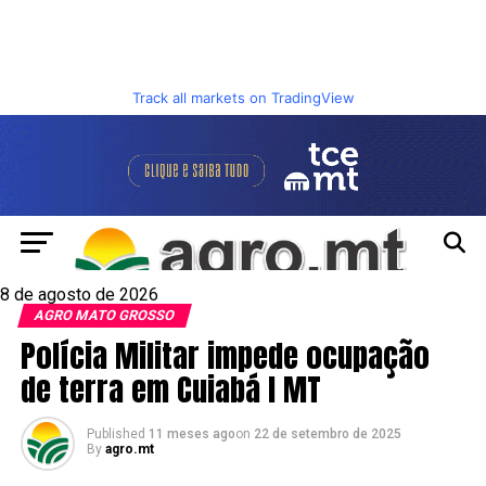
Track all markets on TradingView
8 de agosto de 2026
AGRO MATO GROSSO
Polícia Militar impede ocupação
de terra em Cuiabá I MT
Published
11 meses ago
on
22 de setembro de 2025
By
agro.mt