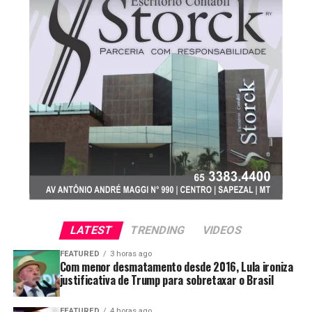
Em paralelo, a China voltou a realizar compras de soja
nos EUA, dentro do acordo bilateral feito entre os dois
países. A empresa estatal Sinograin estaria leiloando
uma média de 500.000 toneladas de soja importada
visando abrir espaço em seus estoques oficiais para as
novas compras. Lembramos que o acordo entre os dois
países dá conta de que a China compraria 25 milhões de
toneladas de soja estadunidense, anualmente, até 2028.
Em tal contexto, é possível que a demanda por soja
brasileira diminua devido aos leilões da Sinograin, pois
Figura 2. Efeitos nas produtividades de soja e arroz em áreas
de terras baixas do Rio Grande do Sul. (A) Comparação da
algumas indústrias chinesas de esmagamento podem
produtividade da soja entre lavouras com e sem aplicação de
optar por comprar da estatal.
calcário. (B) Produtividade da soja em diferentes intervalos de
tempo desde a última aplicação de calcário. Letras diferentes
Esse comportamento da estatal chinesa deve continuar
LATEST
TRENDING
VIDEOS
indicam diferenças estatisticamente significativas (teste de
já que há previsão de encontro dos presidentes dos EUA
FEATURED
3 horas ago
Tukey, p < 0,05).
e da China, em setembro, para nova rodada de
Com menor desmatamento desde 2016, Lula ironiza
justificativa de Trump para sobretaxar o Brasil
negociações comerciais. Por enquanto, as recentes
compras chinesas foram feitas por compradores do
FEATURED
4 horas ago