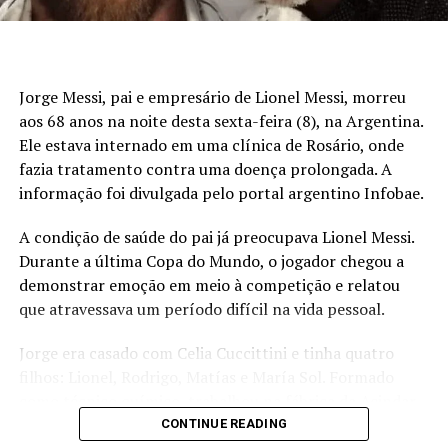
UP NEXT
Festival de praia é cancelado após usina hidrelétrica
reduzir nível de reservatório por alerta de segurança em
MT
Jorge Messi, pai e empresário de Lionel Messi, morreu
DON'T MISS
aos 68 anos na noite desta sexta-feira (8), na Argentina.
Cade determina suspensão da moratória da soja e abre
Ele estava internado em uma clínica de Rosário, onde
investigação contra tradings
fazia tratamento contra uma doença prolongada. A
informação foi divulgada pelo portal argentino Infobae.
A condição de saúde do pai já preocupava Lionel Messi.
Durante a última Copa do Mundo, o jogador chegou a
demonstrar emoção em meio à competição e relatou
que atravessava um período difícil na vida pessoal.
Jorge era casado com Celia Cuccittini e tinha quatro
filhos: Lionel, Rodrigo, Matías e María Sol. Formado
como técnico químico, trabalhou na fábrica da Acindar,
onde chegou ao cargo de gerente. Na juventude,
CONTINUE READING