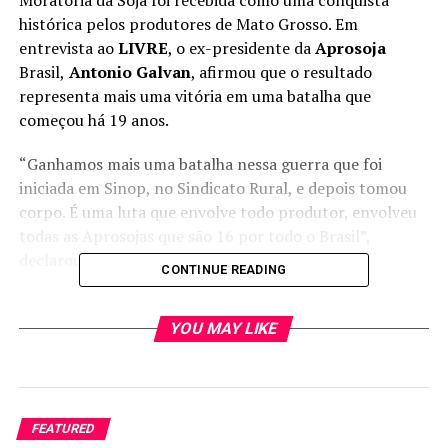
histórica pelos produtores de Mato Grosso. Em
entrevista ao
LIVRE
, o ex-presidente da
Aprosoja
Brasil,
Antonio Galvan
, afirmou que o resultado
representa mais uma vitória em uma batalha que
começou há 19 anos.
“Ganhamos mais uma batalha nessa guerra que foi
iniciada em Sinop, no Sindicato Rural, e depois tomou
corpo. É uma luta que envolve todo produtor, envolveu
todas as Aprosojas que são 16 por todo o Brasil”,
declarou Galvan.
CONTINUE READING
De acordo com Galvan, o enfrentamento contra a
Moratória sempre contou com o engajamento de
YOU MAY LIKE
diferentes frentes do setor produtivo. “Foi uma luta
para a gente acabar com a Moratória da Soja. Tivemos o
apoio dos prefeitos, pois os municípios foram afetados,
tivemos o apoio da Assembleia Legislativa,
FEATURED
principalmente do deputado Cattani, assim como do