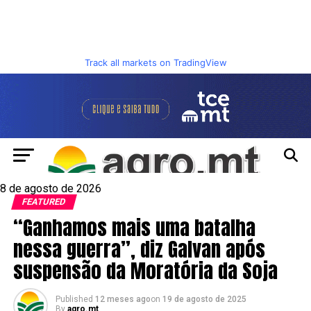
Track all markets on TradingView
8 de agosto de 2026
FEATURED
“Ganhamos mais uma batalha
nessa guerra”, diz Galvan após
suspensão da Moratória da Soja
Published
12 meses ago
on
19 de agosto de 2025
By
agro.mt