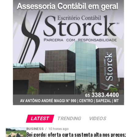
FONTE
Autor:Cepea
Site: Cepea
LATEST
TRENDING
VIDEOS
BUSINESS
10 horas ago
Boi gordo: oferta curta sustenta alta nos preços;