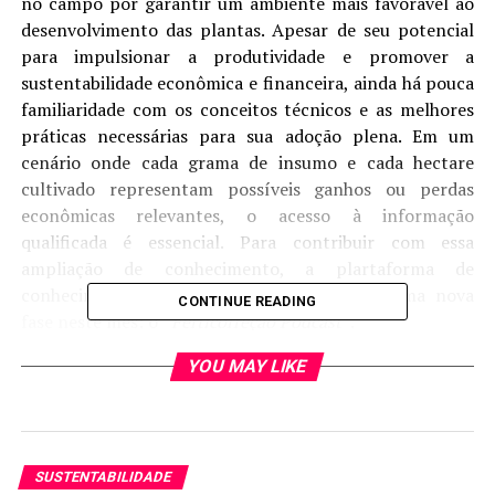
no campo por garantir um ambiente mais favorável ao
desenvolvimento das plantas. Apesar de seu potencial
para impulsionar a produtividade e promover a
sustentabilidade econômica e financeira, ainda há pouca
familiaridade com os conceitos técnicos e as melhores
práticas necessárias para sua adoção plena. Em um
cenário onde cada grama de insumo e cada hectare
cultivado representam possíveis ganhos ou perdas
econômicas relevantes, o acesso à informação
qualificada é essencial. Para contribuir com essa
ampliação de conhecimento, a plartaforma de
conhecimento online
“Ferticorreção”
lança uma nova
CONTINUE READING
fase neste mês: o
“Ferticorreção Podcast”
.
YOU MAY LIKE
Além do site oficial, agora o projeto passa a contar com
presença no Spotify, somando-se ao canal no YouTube e
ao perfil no Instagram, com formatos e abordagens que
visam apoiar a tomada de decisão no campo, ampliar a
compreensão dos conceitos e incentivar práticas de
SUSTENTABILIDADE