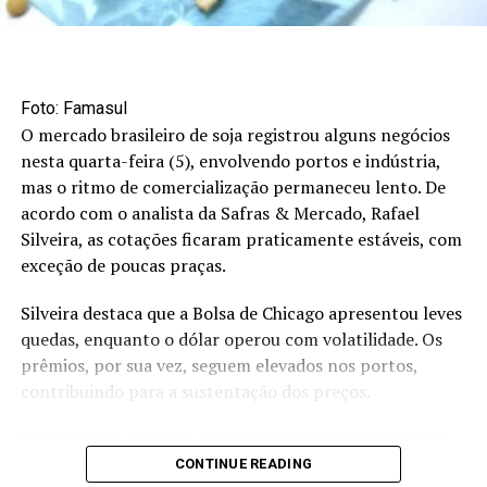
além de corrigir e nutrir o solo: ela também contribui
para um manejo agrícola mais sustentável, aumenta a
produtividade e melhora a resiliência do solo. Com esse
projeto, queremos oferecer explicações científicas para
Foto: Famasul
práticas que, muitas vezes, são baseadas apenas na
O mercado brasileiro de soja registrou alguns negócios
experiência empírica. Assim, promovemos uma
nesta quarta-feira (5), envolvendo portos e indústria,
agricultura mais eficiente e mais rentável, sem a
mas o ritmo de comercialização permaneceu lento. De
necessidade de expandir áreas cultivadas”, destaca
acordo com o analista da Safras & Mercado, Rafael
Eduardo Barbosa, engenheiro agrônomo especialista em
Silveira, as cotações ficaram praticamente estáveis, com
ferticorreção.
exceção de poucas praças.
Nesta nova etapa do projeto, além do Spotify, os
Silveira destaca que a Bolsa de Chicago apresentou leves
episódios do
“Ferticorreção Podcast”
serão publicados no
quedas, enquanto o dólar operou com volatilidade. Os
canal do YouTube, reunindo entrevistas e debates com
prêmios, por sua vez, seguem elevados nos portos,
especialistas e profissionais reconhecidos do setor. O
contribuindo para a sustentação dos preços.
canal também seguirá com a publicação de videoaulas
exclusivas, que expandem e complementam os
“O produtor continua um pouco afastado do mercado,
conteúdos técnicos já disponíveis – entre eles, temas
buscando ofertas melhores. Assim, os negócios seguem
CONTINUE READING
como a diferença entre o manejo da ferticorreção e o