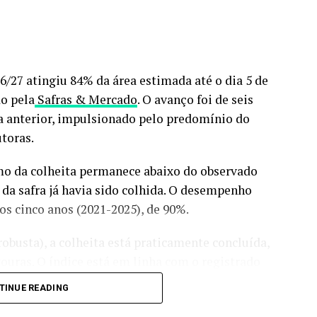
026/27 atingiu 84% da área estimada até o dia 5 de
o pela
Safras & Mercado
. O avanço foi de seis
a anterior, impulsionado pelo predomínio do
toras.
tmo da colheita permanece abaixo do observado
a safra já havia sido colhida. O desempenho
s cinco anos (2021-2025), de 90%.
obusta), a colheita está praticamente concluída,
ouras. O índice está em linha com o registrado
ma da média histórica de 98%.
TINUE READING
cultura, pecuária, economia e
previsão do tempo
:
siga