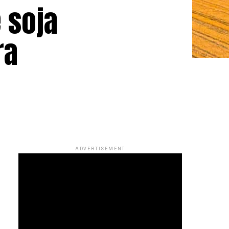
 soja
ra
ADVERTISEMENT