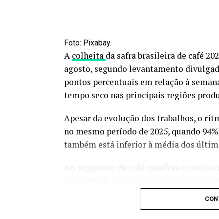
Foto: Pixabay.
A
colheita
da safra brasileira de café 2
agosto, segundo levantamento divulgad
pontos percentuais em relação à seman
tempo seco nas principais regiões produ
Apesar da evolução dos trabalhos, o ri
no mesmo período de 2025, quando 94% d
também está inferior à média dos último
No segmento de café canéfora (conilon/r
com 99% da produção já retirada das lav
no mesmo período do ano passado e aci
CON
Veja em primeira mão tudo sobre agri