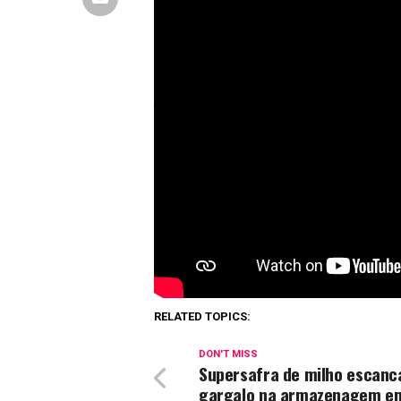
Fique por dentro das novidade
comunidade através do
link
! 
O cálculo considera os dados de p
e Sul, com projeção linear para o p
base histórica usada é de cinco ano
Além disso, a produção total brasi
toneladas, abaixo do volume obser
As estimativas serão atualizadas 
prevista para quando mais de 50% 
análise mais precisa da qualidade 
RELATED TOPICS:
DON'T MISS
Supersafra de milho escanc
gargalo na armazenagem e