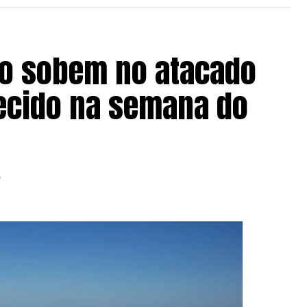
 avanço significativo na última semana,
do sobem no atacado
es climáticas mais secas favoreceram a
tmo segue abaixo dos 91% registrados na mesma
cido na semana do
nco anos, de 85%.
a 84% da safra 26/27, mas segue atrasada
6