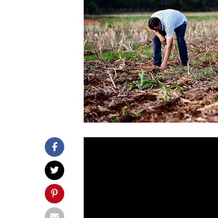
A consultoria
Pátria Agronegócios
no Brasil. Segundo Matheus Pereira,
ser
semeada
em 25/26 é de 48,13 
relação à safra anterior. Esse é o
anos, desde a temporada 2006/07.