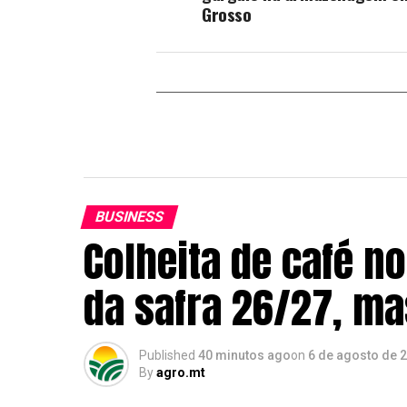
Grosso
BUSINESS
Colheita de café n
da safra 26/27, m
Published
40 minutos ago
on
6 de agosto de 
By
agro.mt