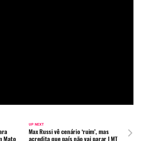
s e notícias recentes sobre a soja! Participe da nossa
🌱
rodutividade dos últimos dez anos nas regiões Centro
róximo ciclo. Já para as regiões Norte e Nordeste, a
s.
leira inicial está projetada em 166,56 milhões de
vado em 2024/25.
conforme o avanço do plantio. A próxima rodada está
da área nacional estiver semeada, permitindo uma
das lavouras e do desempenho inicial da safra.
UP NEXT
ara
Max Russi vê cenário ‘ruim’, mas
m Mato
acredita que país não vai parar I MT