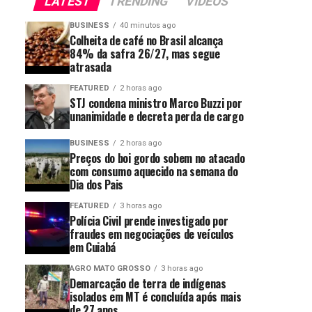
LATEST
TRENDING
VIDEOS
BUSINESS
40 minutos ago
Colheita de café no Brasil alcança
84% da safra 26/27, mas segue
atrasada
FEATURED
2 horas ago
STJ condena ministro Marco Buzzi por
unanimidade e decreta perda de cargo
BUSINESS
2 horas ago
Preços do boi gordo sobem no atacado
com consumo aquecido na semana do
Dia dos Pais
FEATURED
3 horas ago
Polícia Civil prende investigado por
fraudes em negociações de veículos
em Cuiabá
AGRO MATO GROSSO
3 horas ago
Demarcação de terra de indígenas
isolados em MT é concluída após mais
de 27 anos