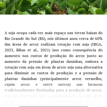
fatores como o câmbio, a demanda física e as condições
logísticas exerceram papel importante na formação das
cotações estaduais, reduzindo o impacto das oscilações
do mercado internacional sobre o produtor”, avalia o
analista de Economia da Aprosoja/MS, Rafael Gimenes.
A soja ocupa cada vez mais espaço nas terras baixas do
Outro ponto de destaque foi o avanço da
Rio Grande do Sul (RS), nós últimos anos cerca de 60%
comercialização da safra. Na soja, as vendas atingiram
das áreas de arroz realizam rotação com soja (IRGA,
73% da produção estimada, crescimento de nove pontos
2023, Ribas et al., 2021) isso como consequência do
percentuais em julho. Embora o percentual permaneça
aumento nos custos de produção do arroz junto ao
ligeiramente abaixo do registrado no ciclo anterior, o
aumento da pressão de plantas daninhas, embora a
ritmo foi impulsionado pela recuperação dos preços ao
rotação com soja em áreas de arroz seja uma alternativa
longo do mês.
para diminuir os custos de produção e a pressão de
plantas daninhas (principalmente arroz vermelho,
No milho, a comercialização chegou a 38,5% da
capim arroz e entre outros) nas lavouras
produção estimada, avanço de oito pontos percentuais
tradicionalmente destinadas para a produção de arroz,
em relação ao mês anterior. Apesar da evolução, o índice
tem se observado que a produtividade da soja ainda
ainda permanece abaixo da safra passada, refletindo
permanece em níveis considerados baixos (aprox. 3.0
uma postura mais cautelosa dos produtores diante das
1