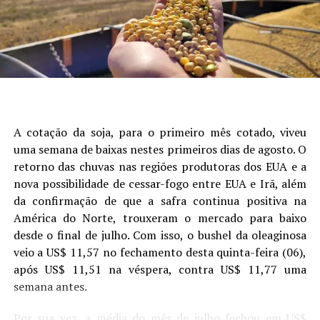
Autor:Crislaine Oliveira (Comunicação Aprosoja/MS) e
que mais explicou a variabilidade da produtividade,
Laura Toledo (Comunicação Sistema Famasul)
seguido de data de semeadura, fósforo, potássio e
presença de camada compactada (Figura 1).
Site: Aprosoja/MS
A cotação da soja, para o primeiro mês cotado, viveu
uma semana de baixas nestes primeiros dias de agosto. O
retorno das chuvas nas regiões produtoras dos EUA e a
nova possibilidade de cessar-fogo entre EUA e Irã, além
da confirmação de que a safra continua positiva na
América do Norte, trouxeram o mercado para baixo
desde o final de julho. Com isso, o bushel da oleaginosa
veio a US$ 11,57 no fechamento desta quinta-feira (06),
após US$ 11,51 na véspera, contra US$ 11,77 uma
Figura 1. Análise de árvore de regressão mostrando os
semana antes.
principais fatores que explicam a variabilidade da
produtividade da soja. Cada nó terminal exibe a produtividade
Por sua vez, a média do mês de julho fechou em US$