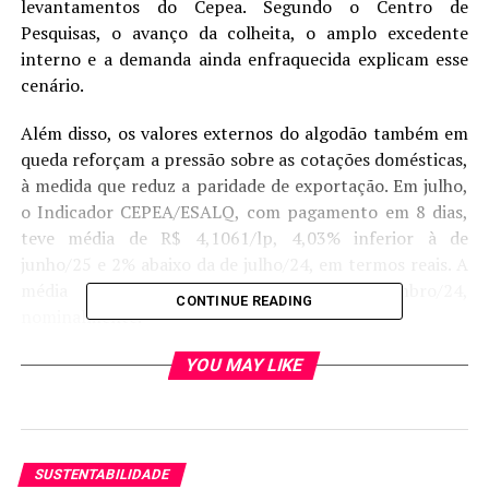
levantamentos do Cepea. Segundo o Centro de
Pesquisas, o avanço da colheita, o amplo excedente
interno e a demanda ainda enfraquecida explicam esse
cenário.
Além disso, os valores externos do algodão também em
queda reforçam a pressão sobre as cotações domésticas,
à medida que reduz a paridade de exportação. Em julho,
o Indicador CEPEA/ESALQ, com pagamento em 8 dias,
teve média de R$ 4,1061/lp, 4,03% inferior à de
junho/25 e 2% abaixo da de julho/24, em termos reais. A
média mensal é a menor desde novembro/24,
CONTINUE READING
nominalmente.
Fonte:
Cepea
YOU MAY LIKE
SUSTENTABILIDADE
FONTE