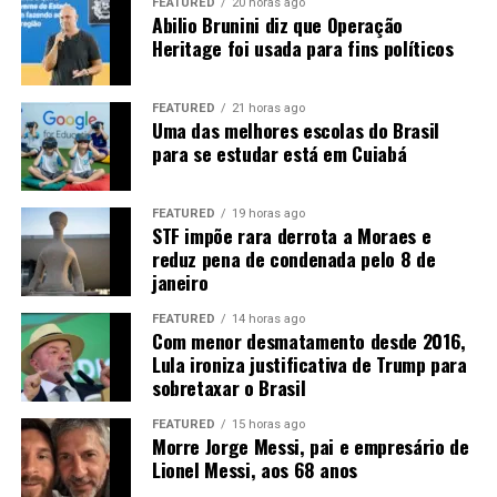
mês de agosto, não se descarta novas baixas em Chicago.
FEATURED
20 horas ago
Abilio Brunini diz que Operação
Diante disso, o que favorecerá o mercado será a
Heritage foi usada para fins políticos
manutenção das compras chinesas, o que ainda não é
uma certeza, apesar dos sinais positivos dos últimos
dias.
FEATURED
21 horas ago
Uma das melhores escolas do Brasil
para se estudar está em Cuiabá
FEATURED
19 horas ago
STF impõe rara derrota a Moraes e
reduz pena de condenada pelo 8 de
janeiro
Fonte:
Informativo CEEMA UNIJUÍ, do prof. Dr.
Argemiro Luís Brum¹
FEATURED
14 horas ago
Com menor desmatamento desde 2016,
1
–
Professor Titular do PPGDR da UNIJUÍ, doutor em
Lula ironiza justificativa de Trump para
sobretaxar o Brasil
Economia Internacional pela EHESS de Paris-França,
coordenador, pesquisador e analista de mercado da
FEATURED
15 horas ago
CEEMA (FIDENE/UNIJUÍ).
Morre Jorge Messi, pai e empresário de
Lionel Messi, aos 68 anos