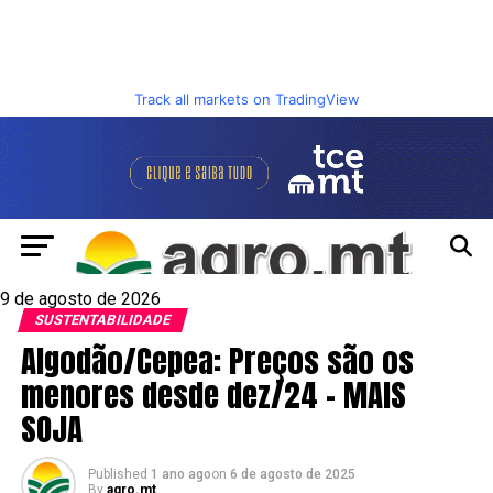
Track all markets on TradingView
9 de agosto de 2026
SUSTENTABILIDADE
Algodão/Cepea: Preços são os
menores desde dez/24 – MAIS
SOJA
Published
1 ano ago
on
6 de agosto de 2025
By
agro.mt