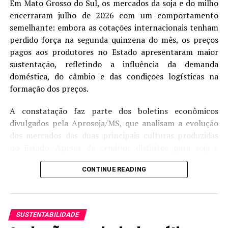
Em Mato Grosso do Sul, os mercados da soja e do milho
encerraram julho de 2026 com um comportamento
semelhante: embora as cotações internacionais tenham
perdido força na segunda quinzena do mês, os preços
pagos aos produtores no Estado apresentaram maior
sustentação, refletindo a influência da demanda
doméstica, do câmbio e das condições logísticas na
formação dos preços.
A constatação faz parte dos boletins econômicos
divulgados pela Aprosoja/MS, que analisam a evolução
dos mercados das duas principais culturas produzidas
no Estado. Apesar de cenários distintos para soja e
milho, ambos registraram desempenho superior ao
CONTINUE READING
observado na Bolsa de Chicago (CBOT) durante o
período de ajuste das cotações internacionais.
Na soja, o preço médio disponível alcançou R$ 119,90
SUSTENTABILIDADE
por saca em julho, alta de 2,75% em relação ao mesmo