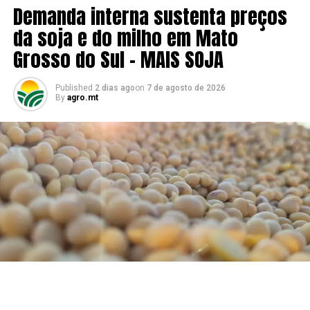
Demanda interna sustenta preços
Autor:Cepea
da soja e do milho em Mato
Grosso do Sul – MAIS SOJA
Site: CEPEA
Published
2 dias ago
on
7 de agosto de 2026
RELATED TOPICS:
By
agro.mt
UP NEXT
Após alta inicial, Chicago cede aos fundamentos e soja
fecha em baixa – MAIS SOJA
DON'T MISS
Produtor de soja adota cautela no Brasil; lavouras nos
EUA apresentam boas condições