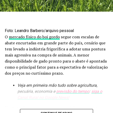
safra de milho em Mato Grosso do Sul mantém
estimativa de 11,139 milhões de toneladas, enquanto o
avanço dos trabalhos passa a depender também das
condições climáticas previstas para os próximos dias.
Foto: Leandro Barbero/arquivo pessoal
Fonte:
Estadão Conteúdo
O
mercado físico do boi gordo
segue com escalas de
abate encurtadas em grande parte do país, cenário que
O post
Colheita da 2ª safra de milho em MS atinge 37,3%
tem levado a indústria frigorífica a adotar uma postura
da área
apareceu primeiro em
Canal Rural
.
mais agressiva na compra de animais. A menor
disponibilidade de gado pronto para o abate é apontada
como o principal fator para a expectativa de valorização
dos preços no curtíssimo prazo.
Veja em primeira mão tudo sobre agricultura,
pecuária, economia e
previsão do tempo
:
siga o
Canal Rural no Google News!
No mercado interno, a expectativa é de avanço nos