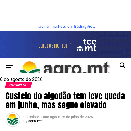
Track all markets on TradingView
6 de agosto de 2026
BUSINESS
Custeio do algodão tem leve queda
em junho, mas segue elevado
Published
1 ano ago
on
25 de julho de 2025
By
agro.mt