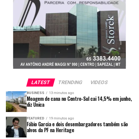
o quarto traseiro mantém preço de R$ 26,50 por quilo.
O post
Boi gordo: oferta curta sustenta alta nos preços;
confira os números
apareceu primeiro em
Canal Rural
.
LATEST
TRENDING
VIDEOS
BUSINESS
13 minutos ago
Moagem de cana no Centro-Sul cai 14,5% em junho,
diz Unica
FEATURED
19 minutos ago
Fábio Garcia e dois desembargadores também são
alvos da PF na Heritage