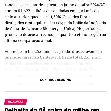
toneladas de cana-de-açúcar em junho da safra 2026/27,
contra 81,622 milhões de toneladas em igual mês do
ciclo anterior, queda de 14,50%. Os dados foram
divulgados nesta quinta-feira (6) pela União da Indústria
de Cana-de-Açúcar e Bioenergia (Unica). No período, a
produção de açúcar recuou, enquanto o etanol registrou
alta na comparação anual.
Ao fim de junho, 255 unidades produtoras estavam em
operação na região Centro-Sul. Desse total, 235 eram
usinas com processamento de cana, 11 empresas
produtoras de etanol de milho e nove unidades flex.
Segundo a Unica, a qualidade da matéria-prima
CONTINUE READING
melhorou no mês. O nível de Açúcares Totais
Recuperáveis (ATR) chegou a 141,68 quilos por tonelada
de cana, alta de 2,91% sobre junho do ano passado.
BUSINESS
Colheita da 2ª safra de milho em
Receba no seu celular atualizações em tempo real,