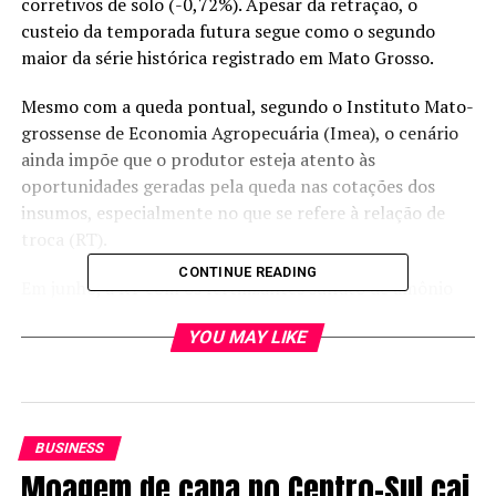
corretivos de solo (-0,72%). Apesar da retração, o
custeio da temporada futura segue como o segundo
maior da série histórica registrado em Mato Grosso.
Mesmo com a queda pontual, segundo o Instituto Mato-
grossense de Economia Agropecuária (Imea), o cenário
ainda impõe que o produtor esteja atento às
oportunidades geradas pela queda nas cotações dos
insumos, especialmente no que se refere à relação de
troca (RT).
CONTINUE READING
Em junho, a RT com os fertilizantes sulfato de amônio
(SAM) e cloreto de potássio (KCL) apresentou melhora,
YOU MAY LIKE
ficando 10,95% e 21,26% abaixo da média dos últimos
anos. Foram necessárias, em média, 13,96 arrobas e
17,25 arrobas de pluma para adquirir uma tonelada de
cada produto, respectivamente.
BUSINESS
O Imea pontua que
“o produtor deve monitorar os
Moagem de cana no Centro-Sul cai
fatores atuais que podem pressionar o preço da pluma, já