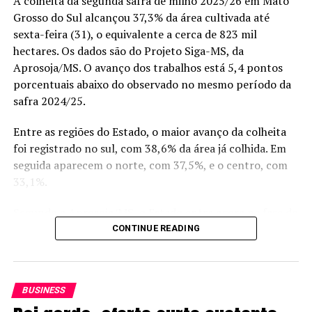
A colheita da segunda safra de milho 2025/26 em Mato
Grosso do Sul alcançou 37,3% da área cultivada até
O etanol de milho também ampliou participação no
sexta-feira (31), o equivalente a cerca de 823 mil
resultado mensal. Do volume total produzido em junho,
hectares. Os dados são do Projeto Siga-MS, da
20,98% tiveram o cereal como matéria-prima. A
Aprosoja/MS. O avanço dos trabalhos está 5,4 pontos
produção a partir do milho chegou a 796,13 milhões de
porcentuais abaixo do observado no mesmo período da
litros, aumento de 8,40% em relação a igual período do
safra 2024/25.
ano passado.
Entre as regiões do Estado, o maior avanço da colheita
Os dados de junho mostram menor moagem de cana no
foi registrado no sul, com 38,6% da área já colhida. Em
Centro-Sul na safra 2026/27, com recuo na produção de
seguida aparecem o norte, com 37,5%, e o centro, com
açúcar e avanço da produção de etanol, em um mês
33,1%.
marcado por maior destinação da cana ao
biocombustível e crescimento do etanol de milho.
Segundo a Aprosoja/MS, o Estado entra agora na fase de
maior concentração da colheita. A entidade ressalta,
CONTINUE READING
Fonte:
Estadão Conteúdo
porém, que a previsão de chuvas, tempestades isoladas e
rajadas de vento nas regiões sudoeste, sul, sudeste e
O post
Moagem de cana no Centro-Sul cai 14,5% em
leste pode reduzir a janela para a entrada das máquinas
junho, diz Unica
apareceu primeiro em
Canal Rural
.
BUSINESS
nos próximos dias.