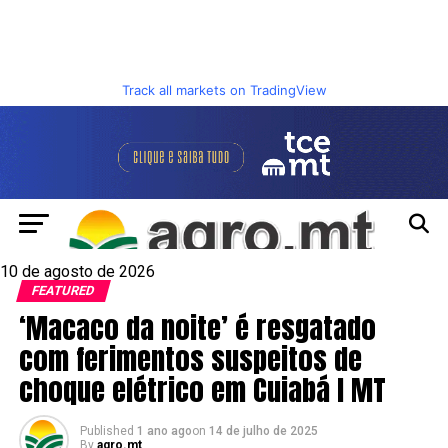
Track all markets on TradingView
10 de agosto de 2026
FEATURED
‘Macaco da noite’ é resgatado
com ferimentos suspeitos de
choque elétrico em Cuiabá I MT
Published
1 ano ago
on
14 de julho de 2025
By
agro.mt