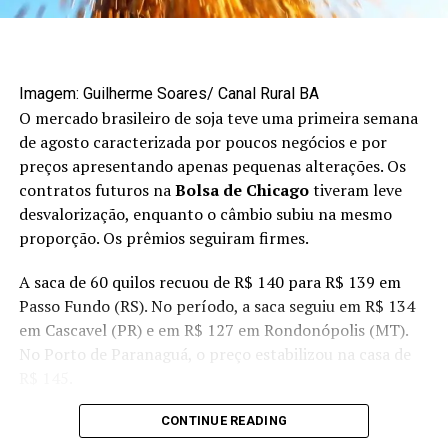
Imagem: Guilherme Soares/ Canal Rural BA
O mercado brasileiro de soja teve uma primeira semana
de agosto caracterizada por poucos negócios e por
preços apresentando apenas pequenas alterações. Os
contratos futuros na
Bolsa de Chicago
tiveram leve
desvalorização, enquanto o câmbio subiu na mesmo
proporção. Os prêmios seguiram firmes.
A saca de 60 quilos recuou de R$ 140 para R$ 139 em
Passo Fundo (RS). No período, a saca seguiu em R$ 134
em Cascavel (PR) e em R$ 127 em Rondonópolis (MT).
No Porto de Paranaguá, o preço estabilizou na casa de
R$ 145.
CONTINUE READING
Receba no seu celular atualizações em tempo real,