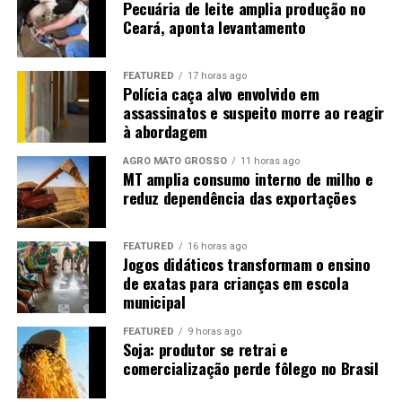
2024.
tempo para sair e conhecer pessoas.
Pecuária de leite amplia produção no
Ceará, aponta levantamento
Retrato raro no país
“Isso significa que, em 40
anos, Cuiabá perdeu 52%
FEATURED
17 horas ago
O caso de Mato Grosso chama atenção porque vai na
Polícia caça alvo envolvido em
das áreas verdes da sua
assassinatos e suspeito morre ao reagir
contramão da realidade nacional. A população brasileira
à abordagem
tem mais mulheres do que homens, resultado de uma
zona urbana,
mortalidade masculina mais elevada ao longo da vida,
principalmente em
AGRO MATO GROSSO
11 horas ago
segundo especialistas ouvidos pelo programa.
MT amplia consumo interno de milho e
decorrência de novos
reduz dependência das exportações
loteamentos e obras de
FEATURED
16 horas ago
infraestrutura”, disse.
Jogos didáticos transformam o ensino
de exatas para crianças em escola
municipal
FEATURED
9 horas ago
Soja: produtor se retrai e
🌳 Exemplos da perda de vegetação
comercialização perde fôlego no Brasil
Ao analisar imagens de satélite e a expansão urbana, os