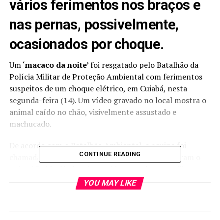
vários ferimentos nos braços e
nas pernas, possivelmente,
ocasionados por choque.
Um ‘
macaco da noite’
foi resgatado pelo Batalhão da
Polícia Militar de Proteção Ambiental com ferimentos
suspeitos
de um choque elétrico,
em Cuiabá, nesta
segunda-feira (14). Um vídeo gravado no local mostra o
animal caído no chão, visivelmente assustado e
machucado.
De acordo com o Batalhão Ambiental, a equipe foi
CONTINUE READING
chamada por moradores do bairro que encontraram o
animal ferido. No local, uma idosa recebeu os militares.
YOU MAY LIKE
Segundo os policiais, o macaco foi encontrado com
vários ferimentos nos braços e nas pernas,
possivelmente, ocasionados por choque.