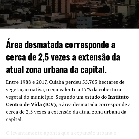
“Foi preciso coragem, né?
Bastante coragem. Se não
tem coragem, não vem
não”, contou.
Área desmatada corresponde a
cerca de 2,5 vezes a extensão da
atual zona urbana da capital.
Entre 1988 e 2017, Cuiabá perdeu 55.763 hectares de
vegetação nativa,
o equivalente a 17% da cobertura
vegetal do município
. Segundo um estudo do
Instituto
Centro de Vida (ICV)
, a área desmatada corresponde a
cerca de
2,5 vezes a extensão da atual zona urbana da
capital.
O levantamento aponta que a expansão urbana e