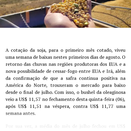
Laura Toledo (Comunicação Sistema Famasul)
seguido de data de semeadura, fósforo, potássio e
presença de camada compactada (Figura 1).
Site: Aprosoja/MS
A cotação da soja, para o primeiro mês cotado, viveu
uma semana de baixas nestes primeiros dias de agosto. O
retorno das chuvas nas regiões produtoras dos EUA e a
nova possibilidade de cessar-fogo entre EUA e Irã, além
da confirmação de que a safra continua positiva na
América do Norte, trouxeram o mercado para baixo
desde o final de julho. Com isso, o bushel da oleaginosa
veio a US$ 11,57 no fechamento desta quinta-feira (06),
após US$ 11,51 na véspera, contra US$ 11,77 uma
Figura 1. Análise de árvore de regressão mostrando os
semana antes.
principais fatores que explicam a variabilidade da
produtividade da soja. Cada nó terminal exibe a produtividade
Por sua vez, a média do mês de julho fechou em US$