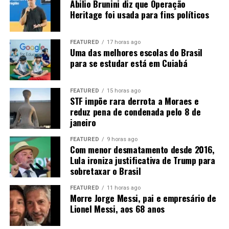
Abilio Brunini diz que Operação
Diante disso, o que favorecerá o mercado será a
Heritage foi usada para fins políticos
manutenção das compras chinesas, o que ainda não é
uma certeza, apesar dos sinais positivos dos últimos
dias.
FEATURED
17 horas ago
Uma das melhores escolas do Brasil
para se estudar está em Cuiabá
FEATURED
15 horas ago
STF impõe rara derrota a Moraes e
reduz pena de condenada pelo 8 de
janeiro
Fonte:
Informativo CEEMA UNIJUÍ, do prof. Dr.
Argemiro Luís Brum¹
FEATURED
9 horas ago
Com menor desmatamento desde 2016,
1
–
Professor Titular do PPGDR da UNIJUÍ, doutor em
Lula ironiza justificativa de Trump para
sobretaxar o Brasil
Economia Internacional pela EHESS de Paris-França,
coordenador, pesquisador e analista de mercado da
FEATURED
11 horas ago
CEEMA (FIDENE/UNIJUÍ).
Morre Jorge Messi, pai e empresário de
Lionel Messi, aos 68 anos