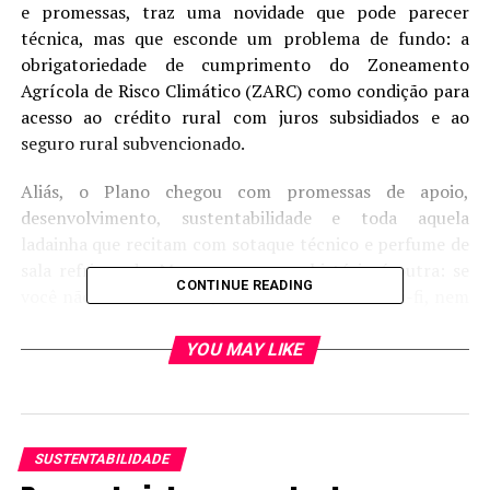
e promessas, traz uma novidade que pode parecer
técnica, mas que esconde um problema de fundo: a
obrigatoriedade de cumprimento do Zoneamento
Agrícola de Risco Climático (ZARC) como condição para
acesso ao crédito rural com juros subsidiados e ao
seguro rural subvencionado.
Aliás, o Plano chegou com promessas de apoio,
desenvolvimento, sustentabilidade e toda aquela
ladainha que recitam com sotaque técnico e perfume de
sala refrigerada. Mas no campo, a história é outra: se
CONTINUE READING
você não tem consultor, não tem trator com wi-fi, nem
faz parte do agro de propaganda da Faria Lima, o plano
safra pode virar safra sem plano.
YOU MAY LIKE
Agora, o governo resolveu que o Zoneamento Agrícola
de Risco Climático (ZARC) será a nova constituição
agrícola. Só planta quem obedece. Quem ousar fugir da
SUSTENTABILIDADE
“janela ideal”, mesmo que por chuva fora de hora, trator