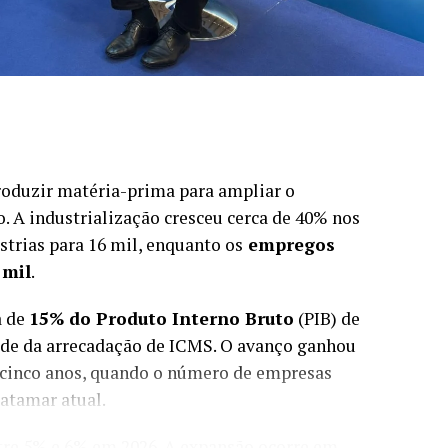
roduzir matéria-prima para ampliar o
. A industrialização cresceu cerca de 40% nos
trias para 16 mil, enquanto os
empregos
 mil
.
a de
15% do Produto Interno Bruto
(PIB) de
de da arrecadação de ICMS. O avanço ganhou
 cinco anos, quando o número de empresas
patamar atual.
ntre 5% e 6% em 2026. A expansão ocorre em