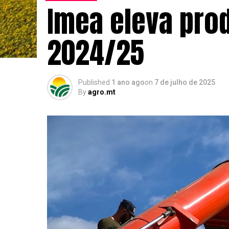
Imea eleva pro
2024/25
Published
1 ano ago
on
7 de julho de 2025
By
agro.mt