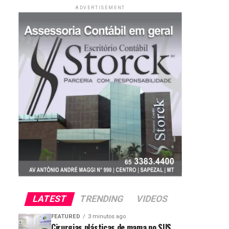
ADVERTISEMENT
LATEST
TRENDING
VIDEOS
FEATURED
3 minutos ago
Cirurgias plásticas de mama no SUS