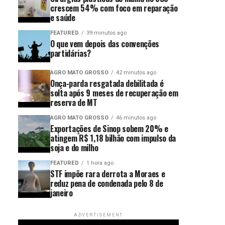
crescem 54% com foco em reparação
e saúde
FEATURED
39 minutos ago
O que vem depois das convenções
partidárias?
AGRO MATO GROSSO
42 minutos ago
Onça-parda resgatada debilitada é
solta após 9 meses de recuperação em
reserva de MT
AGRO MATO GROSSO
46 minutos ago
Exportações de Sinop sobem 20% e
atingem R$ 1,18 bilhão com impulso da
soja e do milho
FEATURED
1 hora ago
STF impõe rara derrota a Moraes e
reduz pena de condenada pelo 8 de
janeiro
ADVERTISEMENT