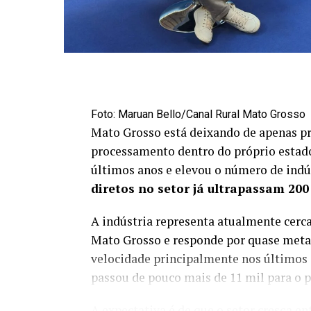
Foto: Maruan Bello/Canal Rural Mato Grosso
Mato Grosso está deixando de apenas p
processamento dentro do próprio estado
últimos anos e elevou o número de indús
diretos no setor já ultrapassam 200
A indústria representa atualmente cerc
Mato Grosso e responde por quase meta
velocidade principalmente nos últimos
passou de pouco mais de 11 mil para o 
A expectativa é de que o setor cresça e