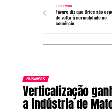
DON'T MISS
Fávaro diz que Brics são es
de volta à normalidade no
comércio
BUSINESS
Verticalização gan
a indústria de Mat