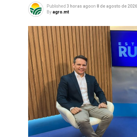
Published
3 horas ago
on
8 de agosto de 202
By
agro.mt