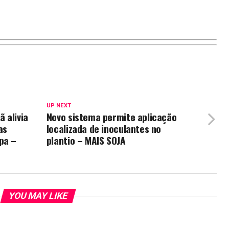
UP NEXT
ã alivia
Novo sistema permite aplicação
as
localizada de inoculantes no
pa –
plantio – MAIS SOJA
YOU MAY LIKE