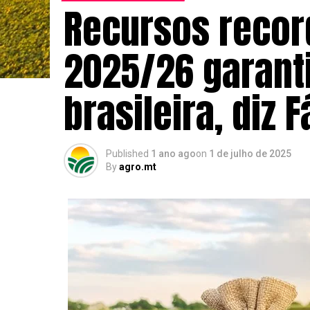
Recursos recor
2025/26 garant
brasileira, diz 
Published
1 ano ago
on
1 de julho de 2025
By
agro.mt