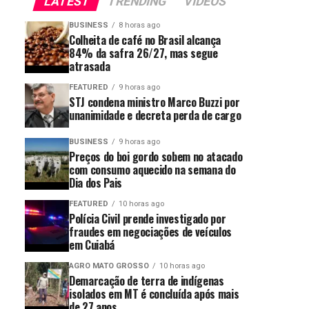
LATEST
TRENDING
VIDEOS
BUSINESS
8 horas ago
Colheita de café no Brasil alcança
84% da safra 26/27, mas segue
atrasada
FEATURED
9 horas ago
STJ condena ministro Marco Buzzi por
unanimidade e decreta perda de cargo
BUSINESS
9 horas ago
Preços do boi gordo sobem no atacado
com consumo aquecido na semana do
Dia dos Pais
FEATURED
10 horas ago
Polícia Civil prende investigado por
fraudes em negociações de veículos
em Cuiabá
AGRO MATO GROSSO
10 horas ago
Demarcação de terra de indígenas
isolados em MT é concluída após mais
de 27 anos