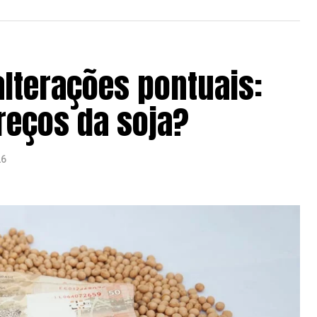
lterações pontuais:
reços da soja?
26