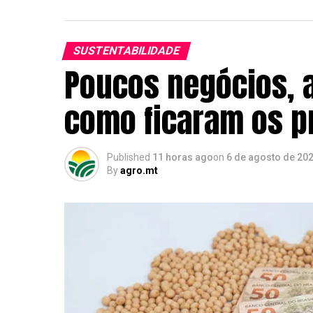
SUSTENTABILIDADE
Poucos negócios, a
como ficaram os p
Published
11 horas ago
on
6 de agosto de 20
By
agro.mt