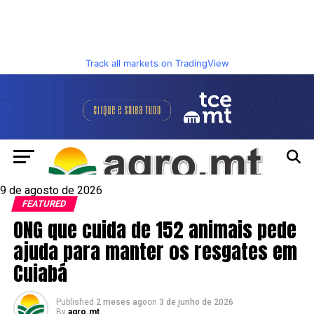
Track all markets on TradingView
9 de agosto de 2026
FEATURED
ONG que cuida de 152 animais pede
ajuda para manter os resgates em
Cuiabá
Published
2 meses ago
on
3 de junho de 2026
By
agro.mt