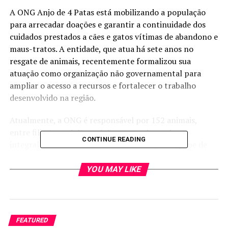
A ONG Anjo de 4 Patas está mobilizando a população
para arrecadar doações e garantir a continuidade dos
cuidados prestados a cães e gatos vítimas de abandono e
maus-tratos. A entidade, que atua há sete anos no
resgate de animais, recentemente formalizou sua
atuação como organização não governamental para
ampliar o acesso a recursos e fortalecer o trabalho
desenvolvido na região.
Atualmente, a ONG é responsável por 152 animais,
entre filhotes, adultos e felinos, que dependem
CONTINUE READING
integralmente dos cuidados oferecidos pela equipe de
voluntários. Entre as necessidades diárias estão
alimentação, medicamentos, produtos de higiene,
YOU MAY LIKE
banhos, consultas veterinárias e tratamentos de saúde.
O que a ONG precisa?
FEATURED