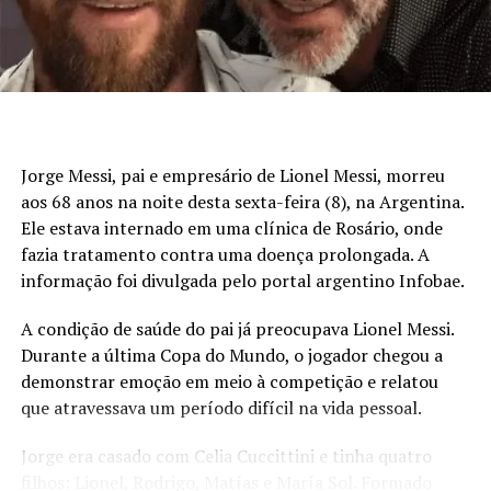
Jorge Messi, pai e empresário de Lionel Messi, morreu
aos 68 anos na noite desta sexta-feira (8), na Argentina.
Ele estava internado em uma clínica de Rosário, onde
fazia tratamento contra uma doença prolongada. A
informação foi divulgada pelo portal argentino Infobae.
A condição de saúde do pai já preocupava Lionel Messi.
Durante a última Copa do Mundo, o jogador chegou a
demonstrar emoção em meio à competição e relatou
que atravessava um período difícil na vida pessoal.
Jorge era casado com Celia Cuccittini e tinha quatro
filhos: Lionel, Rodrigo, Matías e María Sol. Formado