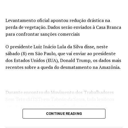
Quem quiser contribuir pode entrar em contato pelo
telefone (65) 98144-9931 ou acompanhar o trabalho
Levantamento oficial apontou redução drástica na
pelo Instagram @anjode4patas.ong. As doações
perda de vegetação. Dados serão enviados à Casa Branca
também podem ser feitas por meio da chave Pix
para confrontar sanções comerciais
62.452.232/0001-38, em nome da ONG Anjo de 4 Patas.
O presidente Luiz Inácio Lula da Silva disse, neste
O Livre
acredita que uma cidade melhor também passa
sábado (8) em São Paulo, que vai enviar ao presidente
pelo cuidado com os animais. Por isso, o portal
dos Estados Unidos (EUA), Donald Trump, os dados mais
acompanha e dá visibilidade a iniciativas que promovem
recentes sobre a queda do desmatamento na Amazônia.
o bem-estar animal e contribuem para uma Cuiabá mais
humana e solidária.
Veja o Instagram da ONG
Durante encontro do Movimento dos Trabalhadores
Sem Teto (MTST) em Taboão da Serra, Lula lembrou
que, entre os argumentos utilizados pelo governo
estadunidense para justificar o tarifaço, estava o
CONTINUE READING
desmatamento ilegal.