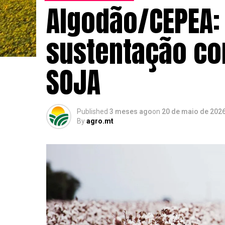
Algodão/CEPEA:
sustentação co
SOJA
Published
3 meses ago
on
20 de maio de 202
By
agro.mt