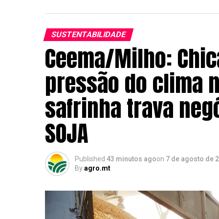
SUSTENTABILIDADE
Ceema/Milho: Chic
pressão do clima 
safrinha trava neg
SOJA
Published
43 minutos ago
on
7 de agosto de 
By
agro.mt