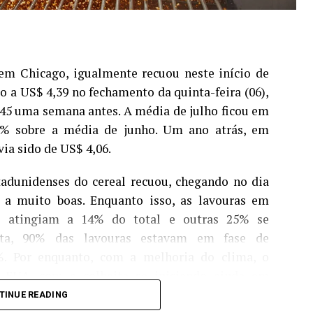
em Chicago, igualmente recuou neste início de
o a US$ 4,39 no fechamento da quinta-feira (06),
,45 uma semana antes. A média de julho ficou em
5% sobre a média de junho. Um ano atrás, em
via sido de US$ 4,06.
stadunidenses do cereal recuou, chegando no dia
 a muito boas. Enquanto isso, as lavouras em
ns atingiam a 14% do total e outras 25% se
data, 90% das lavouras estavam em fase de
. Por enquanto, com a melhoria do clima, o
 EUA, com a colheita se iniciando ainda em
TINUE READING