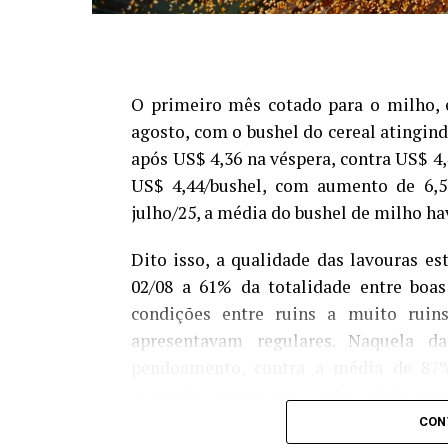
O primeiro mês cotado para o milho, 
agosto, com o bushel do cereal atingind
após US$ 4,36 na véspera, contra US$ 4
US$ 4,44/bushel, com aumento de 6,
julho/25, a média do bushel de milho ha
Dito isso, a qualidade das lavouras e
02/08 a 61% da totalidade entre boas
condições entre ruins a muito rui
apresentavam regulares. Naquela 
pendoamento, contra a média de 87%
mercado espera uma safra cheia nos
setembro.
CON