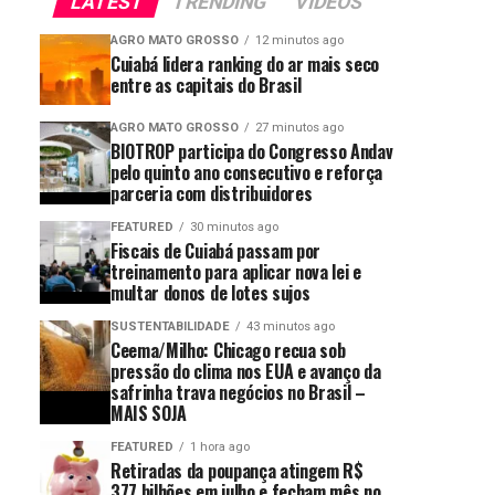
LATEST
TRENDING
VIDEOS
AGRO MATO GROSSO
12 minutos ago
Cuiabá lidera ranking do ar mais seco
entre as capitais do Brasil
AGRO MATO GROSSO
27 minutos ago
BIOTROP participa do Congresso Andav
pelo quinto ano consecutivo e reforça
parceria com distribuidores
FEATURED
30 minutos ago
Fiscais de Cuiabá passam por
treinamento para aplicar nova lei e
multar donos de lotes sujos
SUSTENTABILIDADE
43 minutos ago
Ceema/Milho: Chicago recua sob
pressão do clima nos EUA e avanço da
safrinha trava negócios no Brasil –
MAIS SOJA
FEATURED
1 hora ago
Retiradas da poupança atingem R$
377 bilhões em julho e fecham mês no