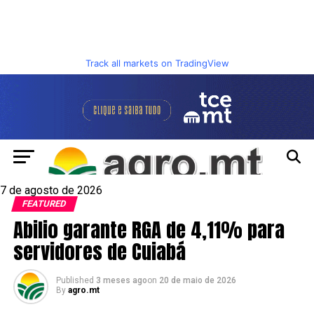
Track all markets on TradingView
7 de agosto de 2026
FEATURED
Abilio garante RGA de 4,11% para
servidores de Cuiabá
Published
3 meses ago
on
20 de maio de 2026
By
agro.mt