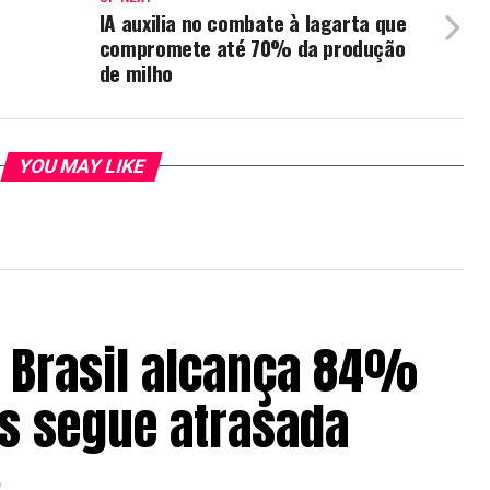
m
IA auxilia no combate à lagarta que
compromete até 70% da produção
de milho
YOU MAY LIKE
o Brasil alcança 84%
as segue atrasada
6