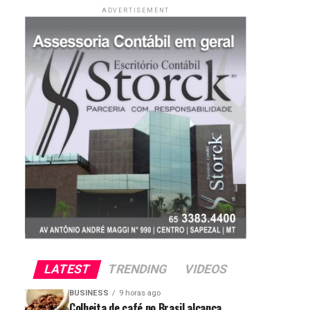
ADVERTISEMENT
LATEST
TRENDING
VIDEOS
BUSINESS
9 horas ago
Colheita de café no Brasil alcança