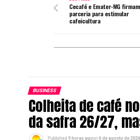
Cecafé e Emater-MG firma
parceria para estimular
cafeicultura
BUSINESS
Colheita de café n
da safra 26/27, m
Published
9 horas ago
on
6 de agosto de 202