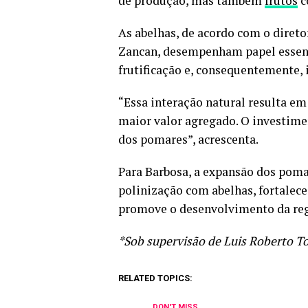
de produção, mas também
frutos
c
As abelhas, de acordo com o diret
Zancan, desempenham papel essenc
frutificação e, consequentemente, 
“Essa interação natural resulta e
maior valor agregado. O investime
dos pomares”, acrescenta.
Para Barbosa, a expansão dos poma
polinização com abelhas, fortalec
promove o desenvolvimento da reg
*Sob supervisão de Luis Roberto T
RELATED TOPICS:
DON'T MISS