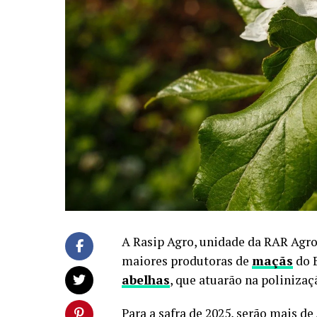
A Rasip Agro, unidade da RAR Agro
maiores produtoras de
maçãs
do B
abelhas
, que atuarão na poliniza
Para a safra de 2025, serão mais de