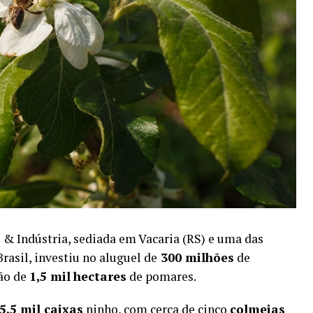
 & Indústria, sediada em Vacaria (RS) e uma das
rasil, investiu no aluguel de
300 milhões
de
ção de
1,5 mil
hectares
de pomares.
5,5 mil caixas
ninho, com cerca de cinco
colmeias