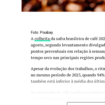
Foto: Pixabay.
A
colheita
da safra brasileira de café 2
agosto, segundo levantamento divulgad
pontos percentuais em relação à seman
tempo seco nas principais regiões produ
Apesar da evolução dos trabalhos, o ri
no mesmo período de 2025, quando 94% d
também está inferior à média dos último
No segmento de café canéfora (conilon/r
com 99% da produção já retirada das lav
no mesmo período do ano passado e aci