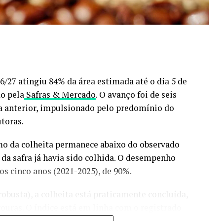
026/27 atingiu 84% da área estimada até o dia 5 de
o pela
Safras & Mercado
. O avanço foi de seis
a anterior, impulsionado pelo predomínio do
toras.
tmo da colheita permanece abaixo do observado
a safra já havia sido colhida. O desempenho
s cinco anos (2021-2025), de 90%.
obusta), a colheita está praticamente concluída,
ouras. O índice está em linha com o registrado
ma da média histórica de 98%.