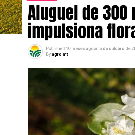
Aluguel de 300
impulsiona flo
Published
10 meses ago
on
5 de outubro de 2
By
agro.mt