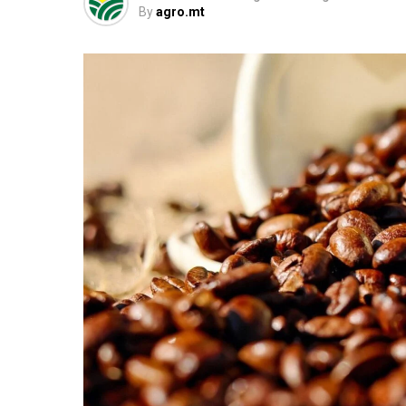
By
agro.mt