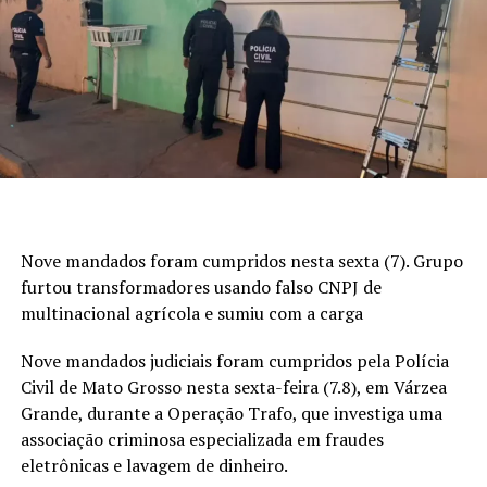
física para desenvolver esse atendimento, estimular
competições entre as escolas municipais e incluir
Durante a abordagem, os motoristas dos caminhões e o
também os autistas e outras pessoas com deficiência”,
operador da máquina disseram à polícia
reforçou.
que
desconheciam a existência de licença de operação ou
de autorizações
da Agência Nacional de Mineração
(ANM) e da Secretaria de Estado de Meio Ambiente
(Sema-MT) para a atividade.
Ainda conforme a Polícia Civil, os trabalhadores
afirmaram que prestavam serviço a mando de um dos
Nove mandados foram cumpridos nesta sexta (7). Grupo
investigados, apontado como responsável pela
furtou transformadores usando falso CNPJ de
mineradora. O terreno onde a extração era realizada
multinacional agrícola e sumiu com a carga
pertence ao outro suspeito.
Nove mandados judiciais foram cumpridos pela Polícia
Durante a fiscalização, a equipe constatou, segundo a
Civil de Mato Grosso nesta sexta-feira (7.8), em Várzea
polícia, que
o local não possuía Cadastro Ambiental
Grande, durante a Operação Trafo, que investiga uma
Rural (CAR) nem pedido formal de licenciamento para a
associação criminosa especializada em fraudes
atividade de lavra
.
eletrônicas e lavagem de dinheiro.