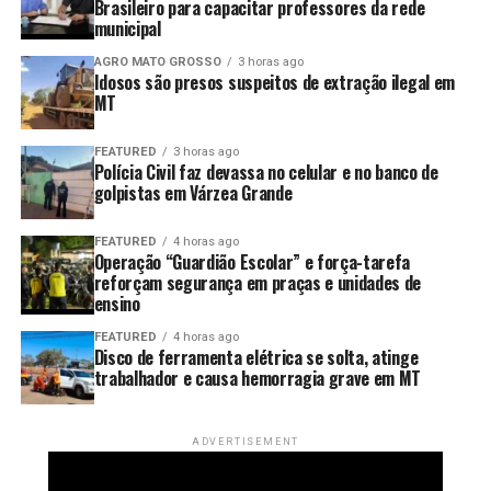
Brasileiro para capacitar professores da rede
havia qualquer pedido de compra dos equipamentos,
municipal
tampouco a empresa tinha conhecimento da negociação
realizada pelos golpistas.
AGRO MATO GROSSO
3 horas ago
Idosos são presos suspeitos de extração ilegal em
MT
Investigação
FEATURED
3 horas ago
Durante as diligências, os policiais civis da Delegacia
Polícia Civil faz devassa no celular e no banco de
Especializada de Estelionato de Várzea Grande
golpistas em Várzea Grande
conseguiram identificar três suspeitos envolvidos no
crime.
FEATURED
4 horas ago
Operação “Guardião Escolar” e força-tarefa
reforçam segurança em praças e unidades de
Conforme apurado, os transformadores de energia
ensino
foram retirados da sede da empresa vítima por um
FEATURED
4 horas ago
freteiro e levados até um posto de combustível no
Disco de ferramenta elétrica se solta, atinge
bairro São Mateus, na região do Distrito Industrial, em
trabalhador e causa hemorragia grave em MT
Cuiabá, onde foram transferidos para outro caminhão.
No dia seguinte, um segundo freteiro foi contratado
ADVERTISEMENT
para retirar a carga desse caminhão e transportá-la até