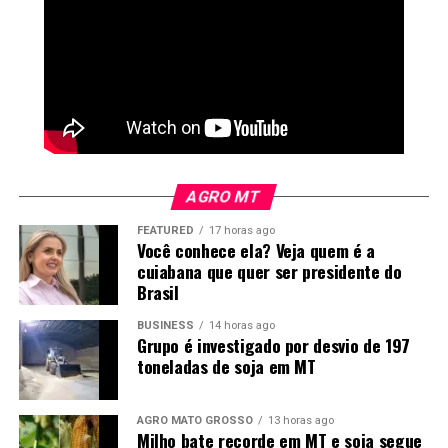
outro posto de combustível, localizado no bairro 24 de
Dezembro, em Várzea Grande, de onde a mercadoria
seguiria para o destino final.
Andamento
Após o cumprimento dos mandados e das medidas
cautelares, os documentos e materiais apreendidos
serão analisados para dar continuidade às investigações.
AGRO MT
O objetivo é concluir o inquérito policial e promover o
FEATURED
17 horas ago
indiciamento dos envolvidos.
Você conhece ela? Veja quem é a
cuiabana que quer ser presidente do
Brasil
BUSINESS
14 horas ago
Grupo é investigado por desvio de 197
toneladas de soja em MT
AGRO MATO GROSSO
13 horas ago
Milho bate recorde em MT e soja segue