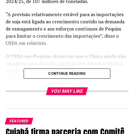
2024/25, de 107 milhões de toneladas.
“A previsão relativamente estável para as importações
de soja está ligada ao crescimento contido na demanda
de esmagamento e aos esforços contínuos de Pequim
para limitar o crescimento das importações”, disse o
USDA em relatório.
O USDA em Pequim observou que a China ainda não
comprou soja da safra 2025/26 dos Estados Unidos,
devido às tensões comerciais entre os dois países. A
CONTINUE READING
representação destacou também que, entre junho e
agosto, o
Brasil exportou mais de 10 milhões de
YOU MAY LIKE
toneladas de soja por mês
para o país asiático.
“Nas últimas semanas, à medida que a oferta brasileira
começou a ficar mais restrita e os preços aumentaram, a
China reservou carregamentos adicionais da Argentina e
FEATURED
do Uruguai para compensar a falta de suas compras
Cuiabá firma parceria com Comitê