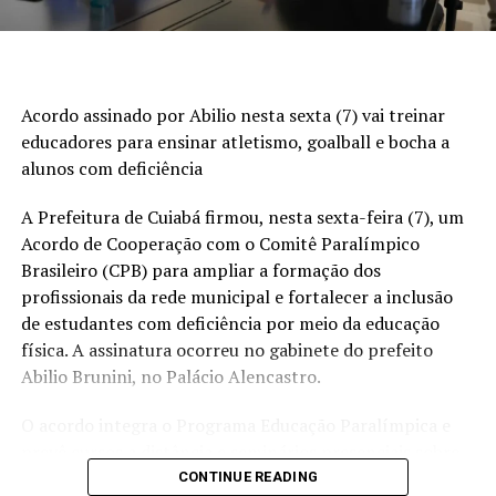
DON'T MISS
VÍDEO: Ana Castela flagra onça-pintada durante visita
ao Pantanal de MT com Zé Felipe e família
Acordo assinado por Abilio nesta sexta (7) vai treinar
educadores para ensinar atletismo, goalball e bocha a
alunos com deficiência
A Prefeitura de Cuiabá firmou, nesta sexta-feira (7), um
Acordo de Cooperação com o Comitê Paralímpico
Brasileiro (CPB) para ampliar a formação dos
profissionais da rede municipal e fortalecer a inclusão
de estudantes com deficiência por meio da educação
física. A assinatura ocorreu no gabinete do prefeito
Abilio Brunini, no Palácio Alencastro.
O acordo integra o Programa Educação Paralímpica e
prevê cursos a distância e seminários presenciais sobre
modalidades paralímpicas, classificação esportiva,
CONTINUE READING