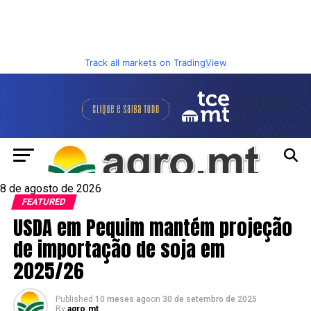
Track all markets on TradingView
8 de agosto de 2026
FEATURED
USDA em Pequim mantém projeção
de importação de soja em
2025/26
Published
10 meses ago
on
30 de setembro de 2025
By
agro.mt