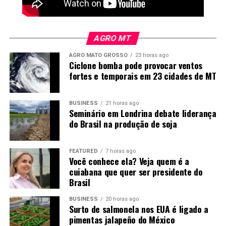
AGRO MT
AGRO MATO GROSSO
23 horas ago
Ciclone bomba pode provocar ventos
fortes e temporais em 23 cidades de MT
Produção recorde em Mato Grosso
BUSINESS
21 horas ago
Seminário em Londrina debate liderança
O Imea consolidou a área cultivada de milho da safra
do Brasil na produção de soja
2025/26 em Mato Grosso em 7,43 milhões de hectares,
aumento de 2,41% sobre a temporada anterior e 7,53%
FEATURED
7 horas ago
acima da média dos últimos cinco anos. O volume
Você conhece ela? Veja quem é a
representa a segunda maior área da série histórica do
cuiabana que quer ser presidente do
Brasil
Instituto, atrás apenas da safra 2022/23.
BUSINESS
20 horas ago
A produtividade foi estimada em 128,67 sacas por
Surto de salmonela nos EUA é ligado a
hectare, praticamente estável em relação ao
pimentas jalapeño do México