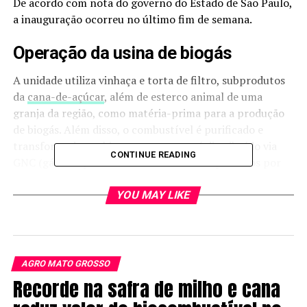
De acordo com nota do governo do Estado de São Paulo,
a inauguração ocorreu no último fim de semana.
Operação da usina de biogás
A unidade utiliza vinhaça e torta de filtro, subprodutos
da
cana-de-açúcar
, além de esterco animal de uma
granja da região, como matéria-prima para a produção
de biogás. Além disso, o combustível é purificado e
transformado em biometano, que será distribuído via
CONTINUE READING
GNC (gás comprimido em cilindros transportados por
caminhões).
YOU MAY LIKE
“Com nossas duas plantas em atividade, nossa região se
torna uma das principais produtoras de biometano do
mundo”, disse Carlos Ubiratan Garms. Segundo o
membro do conselho de acionistas da Cocal, a outra
AGRO MATO GROSSO
planta está localizada em Narandiba.
Recorde na safra de milho e cana
A inauguração teve a presença do governador Tarcísio