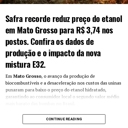
População ocupada no agro bate recorde com mais
mulheres e maior nível de instrução
Safra recorde reduz preço do etanol
em Mato Grosso para R$ 3,74 nos
postos. Confira os dados de
produção e o impacto da nova
mistura E32.
Em
Mato Grosso
, o avanço da produção de
biocombustíveis e a desaceleração nos custos das usinas
puxaram para baixo o preço do etanol hidratado,
garantindo ao consumidor local o segundo valor médio
mais barato das bombas no Brasil.
O cenário reflete a expansão da safra 2026/2027,
CONTINUE READING
estimada em 8,4 bilhões de litros — um salto de 16,08%