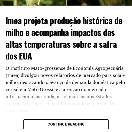
para R$ 3,74 por litro.
O panorama econômico da bioenergia no estado
Imea projeta produção histórica de
apresenta os seguintes destaques:
milho e acompanha impactos das
Vantagem no varejo:
Com média de R$ 3,74/l, os
altas temperaturas sobre a safra
postos mato-grossenses perdem em preço baixo
apenas para São Paulo (R$ 3,70/l).
dos EUA
Comparativo anual:
O valor praticado hoje
representa um recuo de 5,79% em relação ao
O Instituto Mato-grossense de Economia Agropecuária
mesmo período de 2025, quando o litro custava R$
(Imea) divulgou novos relatórios de mercado para soja e
3,97.
milho, destacando o avanço da demanda doméstica pelo
cereal em Mato Grosso e a atenção do mercado
Volume de produção:
O estado mantém o
internacional às condições climáticas nos Estados
segundo lugar no ranking de fabricação de
Unidos, fator que segue influenciando as perspectivas
combustível limpo no país, ficando atrás apenas do
para a soja.
mercado paulista.
Adoção da gasolina E32 e
No caso da soja, o Imea ressalta que as altas
CONTINUE READING
temperaturas registradas nas últimas semanas nos