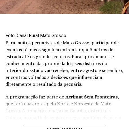
relação à semana anterior, sustentada pela menor
oferta do grão no estado. Em sentido oposto, os
contratos da oleaginosa na Bolsa de Chicago recuaram
3,51%, pressionados pela queda das cotações do
petróleo Brent. Já o óleo de soja registrou valorização
Foto: Canal Rural Mato Grosso
semanal de 0,91%, alcançando média de R$ 5.964,49 por
Para muitos pecuaristas de Mato Grosso, participar de
tonelada, impulsionado pela demanda externa.
eventos técnicos significa enfrentar quilômetros de
estrada até os grandes centros. Para aproximar esse
conhecimento das propriedades, seis distritos do
interior do Estado vão receber, entre agosto e setembro,
encontros voltados a decisões que influenciam
diretamente o resultado da pecuária.
A programação faz parte do
Acrimat Sem Fronteiras
,
que terá duas rotas pelo Norte e Noroeste de Mato
Grosso. A primeira começa em Guariba, distrito de
Colniza, no dia 16 de agosto, e segue por Conselvan, em
Aripuanã (19 de agosto), e Gleba Tibagi, em Brasnorte