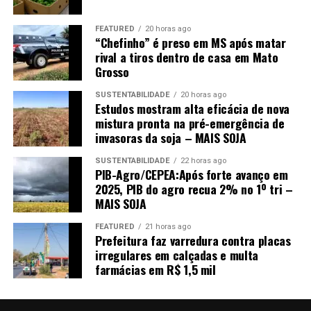
levantamento anterior. Segundo o Instituto, as boas
condições climáticas ao longo do ciclo, especialmente a
FEATURED
20 horas ago
distribuição favorável das chuvas, sustentaram o elevado
“Chefinho” é preso em MS após matar
potencial produtivo.
rival a tiros dentro de casa em Mato
Grosso
Com isso, a produção estadual foi projetada em 57,39
SUSTENTABILIDADE
20 horas ago
milhões de toneladas, alta de 3,53% frente à safra
Estudos mostram alta eficácia de nova
passada e 23,85% acima da média dos últimos cinco
mistura pronta na pré-emergência de
anos, estabelecendo um novo recorde para a série
invasoras da soja – MAIS SOJA
histórica do Imea.
SUSTENTABILIDADE
22 horas ago
PIB-Agro/CEPEA:Após forte avanço em
2025, PIB do agro recua 2% no 1º tri –
MAIS SOJA
FEATURED
21 horas ago
Prefeitura faz varredura contra placas
irregulares em calçadas e multa
farmácias em R$ 1,5 mil