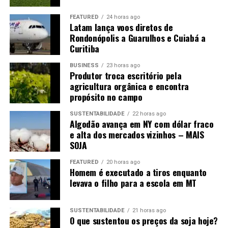
necessidades da propriedade.
FEATURED
24 horas ago
Latam lança voos diretos de
O agricultor Auri Antônio Ferreira Bueno conta ao
Rondonópolis a Guarulhos e Cuiabá a
Canal Rural Mato Grosso que encontrar profissionais na
Curitiba
própria região nem sempre é possível.
“A pessoa que
vem colher para nós vem lá do Rio Grande do Sul. Dois
BUSINESS
23 horas ago
Produtor troca escritório pela
aqui são do Maranhão que tocam o armazém. Um outro
agricultura orgânica e encontra
estava no Paraguai e veio morar para cá. Aqui é difícil
propósito no campo
encontrar”
.
SUSTENTABILIDADE
22 horas ago
Algodão avança em NY com dólar fraco
Mesmo com esse reforço, a participação da família
e alta dos mercados vizinhos – MAIS
continua sendo necessária nos períodos de colheita.
“Na
SOJA
colheita da soja eu também ajudo a colher. Hoje a mão de
obra não é fácil, então tem que ir se virando nós da
FEATURED
20 horas ago
Homem é executado a tiros enquanto
família mesmo”
.
levava o filho para a escola em MT
+Confira todos os episódios da série Patrulheiro Agro
SUSTENTABILIDADE
21 horas ago
O que sustentou os preços da soja hoje?
Clique aqui, entre em nosso canal no WhatsApp