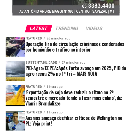
avanço dos trabalhos passa a depender também das
unidade de armazenagem e, ao longo de quatro anos,
condições climáticas previstas para os próximos dias.
ampliou as responsabilidades dentro da fazenda.
“Hoje
ele é tratorista, está fazendo habilitação para dirigir
Fonte:
Estadão Conteúdo
caminhão, opera pá carregadeira e já resolve um monte
LATEST
TRENDING
VIDEOS
de problema. O negócio hoje é você investir na sua
O post
Colheita da 2ª safra de milho em MS atinge 37,3%
FEATURED
26 minutos ago
equipe”
.
Operação tira de circulação criminosos condenados
da área
apareceu primeiro em
Canal Rural
.
por homicídio e tráfico no interior
Para Edina, oportunidades existem para quem deseja
seguir carreira no agro.
“A pessoa que tem interesse, que
SUSTENTABILIDADE
27 minutos ago
PIB-Agro/CEPEA:Após forte avanço em 2025, PIB do
gosta disso, tem muita oportunidade. Esse problema é
agro recua 2% no 1º tri – MAIS SOJA
geral. Todo produtor tem essa necessidade e falta
profissional qualificado”
.
FEATURED
1 hora ago
‘Exportação de soja deve reduzir o ritmo no 2º
semestre e mercado tende a ficar mais calmo’, diz
Vlamir Brandalizze
FEATURED
1 hora ago
Ananias ameaça desfiliar críticos de Wellington no
PL; Veja print!