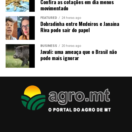
Confira as cotações em dia menos
do Canal Rural Mato Grosso e receba notícias em tempo
movimentado
real.
FEATURED
24 horas ago
Dobradinha entre Medeiros e Janaina
O post Falta de mão de obra desafia o agro de Mato
Riva pode sair do papel
Grosso apareceu primeiro em Canal Rural Mato Grosso.
BUSINESS
20 horas ago
Javali: uma ameaça que o Brasil não
pode mais ignorar