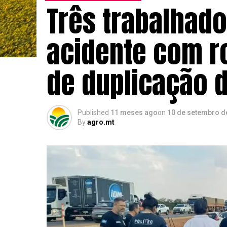
Três trabalhad
acidente com r
de duplicação 
Published
11 meses ago
on
10 de setembro d
By
agro.mt