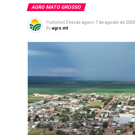
AGRO MATO GROSSO
Published
5 horas ago
on
7 de agosto de 202
By
agro.mt