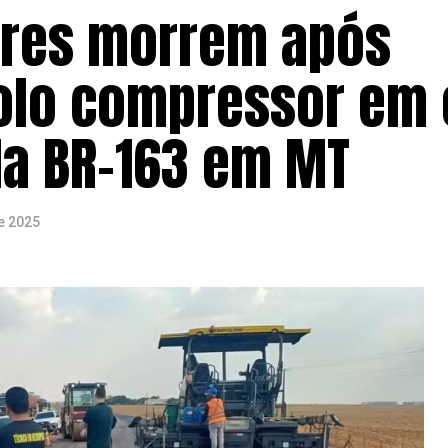
ores morrem após
olo compressor em 
da BR-163 em MT
e 2025