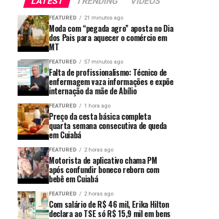
LATEST
TRENDING
VIDEOS
FEATURED
21 minutos ago
Moda com “pegada agro” aposta no Dia
dos Pais para aquecer o comércio em
MT
FEATURED
57 minutos ago
Falta de profissionalismo: Técnico de
enfermagem vaza informações e expõe
internação da mãe de Abílio
FEATURED
1 hora ago
Preço da cesta básica completa
quarta semana consecutiva de queda
em Cuiabá
FEATURED
2 horas ago
Motorista de aplicativo chama PM
após confundir boneco reborn com
bebê em Cuiabá
FEATURED
2 horas ago
Com salário de R$ 46 mil, Erika Hilton
declara ao TSE só R$ 15,9 mil em bens