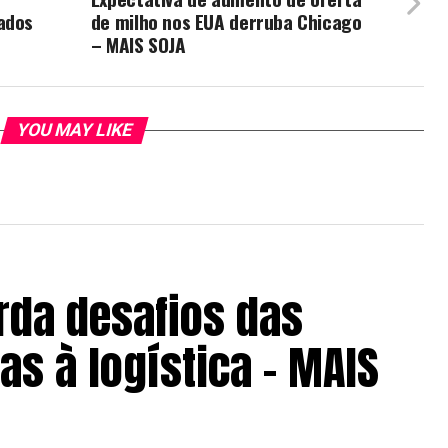
ados
de milho nos EUA derruba Chicago
– MAIS SOJA
YOU MAY LIKE
rda desafios das
s à logística – MAIS