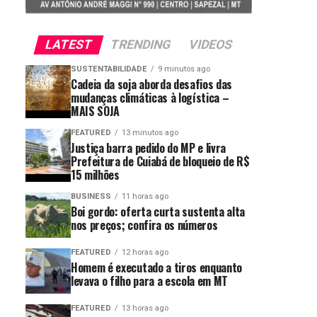
LATEST
TRENDING
VIDEOS
SUSTENTABILIDADE
9 minutos ago
Cadeia da soja aborda desafios das
mudanças climáticas à logística –
MAIS SOJA
FEATURED
13 minutos ago
Justiça barra pedido do MP e livra
Prefeitura de Cuiabá de bloqueio de R$
15 milhões
BUSINESS
11 horas ago
Boi gordo: oferta curta sustenta alta
nos preços; confira os números
FEATURED
12 horas ago
Homem é executado a tiros enquanto
levava o filho para a escola em MT
FEATURED
13 horas ago