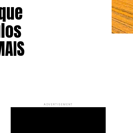
 que
ulos
MAIS
ADVERTISEMENT