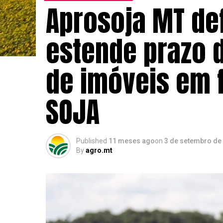
Aprosoja MT de
estende prazo d
de imóveis em f
SOJA
Published
11 meses ago
on
3 de setembro de
By
agro.mt