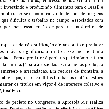
arizar seus títulos, ter acesso pleno ao crédito rural
r investindo e produzindo alimentos para o Brasil e
mento de crise econômica, vindo de anos de margens
o que dificulta o trabalho no campo. Associados com
 por mais essa tensão de perder seus direitos de
impactos da não ratificação afetam tanto o produtor
es imóveis significaria um retrocesso enorme, tanto
edade. Para o produtor é perder o patrimônio, a terra
 da família. Já para a sociedade seria menos produção
emprego e arrecadação. Em regiões de fronteira, a
abre espaço para conflitos fundiários e até questões
manter os títulos em vigor é de interesse coletivo e
, finalizou.
 do projeto no Congresso, a Aprosoja MT realiza
res. Dentre elas estão a distribuição de cartilhas