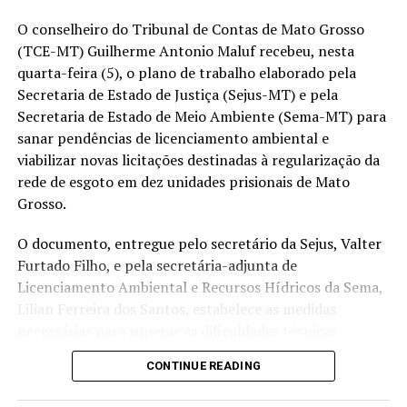
O conselheiro do Tribunal de Contas de Mato Grosso
PRODUÇÃO
POSIÇÃO NO RANKING DE MT
(TCE-MT) Guilherme Antonio Maluf recebeu, nesta
🌽Milho
8ª
quarta-feira (5), o plano de trabalho elaborado pela
Secretaria de Estado de Justiça (Sejus-MT) e pela
🌱Soja
17ª
Secretaria de Estado de Meio Ambiente (Sema-MT) para
☁️Algodão
15ª
sanar pendências de licenciamento ambiental e
viabilizar novas licitações destinadas à regularização da
Fonte: Imea
rede de esgoto em dez unidades prisionais de Mato
Mas a transformação da cidade não foi impulsionada
Grosso.
apenas pelo aumento da produção agrícola. Ela também
foi resultado de uma
forma de produzir que buscou
O documento, entregue pelo secretário da Sejus, Valter
conservar o solo desde os primeiros anos de
Furtado Filho, e pela secretária-adjunta de
ocupação
da região.
Licenciamento Ambiental e Recursos Hídricos da Sema,
Lilian Ferreira dos Santos, estabelece as medidas
Plantio direto
,
cobertura permanente do
necessárias para superar as dificuldades técnicas
solo
e
rotação de culturas
fazem parte da rotina da
identificadas no certame suspenso pelo Tribunal de
maioria dos produtores de Boa Esperança, conforme
CONTINUE READING
Contas em 2024.
apurado pela reportagem. Além de reduzir a erosão,
preservar a umidade e melhorar a fertilidade da terra,