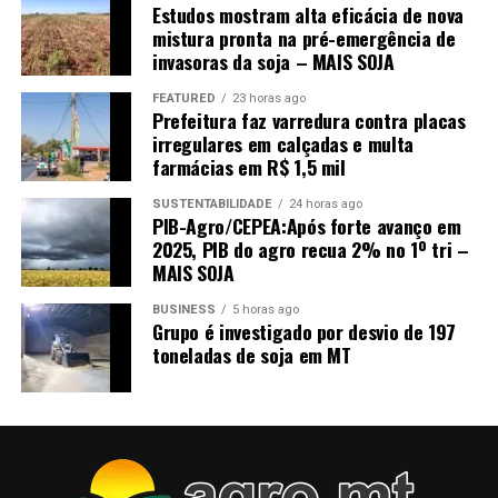
tratamento. Acredito que, com isso, nós vamos ter um
Estudos mostram alta eficácia de nova
mistura pronta na pré-emergência de
sistema mais moderno e diminuir o foco de doenças
invasoras da soja – MAIS SOJA
dentro dos presídios.”
FEATURED
23 horas ago
Neste sentido, o secretário de Justiça destacou que o
Prefeitura faz varredura contra placas
Estado já vem operando para que os reeducandos sejam
irregulares em calçadas e multa
farmácias em R$ 1,5 mil
incluídos ao máximo nas estações de trabalho dos
presídios. “Semana passada nós lançamos quatro
SUSTENTABILIDADE
24 horas ago
grandes barracões lá em Várzea Grande, mas, como esse
PIB-Agro/CEPEA:Após forte avanço em
setor exige mão de obra muito especializada, vamos
2025, PIB do agro recua 2% no 1º tri –
MAIS SOJA
discutir com a empresa que vencer a nova licitação e
propor essa situação. Sendo possível, com certeza a
BUSINESS
5 horas ago
gente vai incluir, porque o nosso intuito hoje de
Grupo é investigado por desvio de 197
ressocialização é ressocializar pelo trabalho”, concluiu.
toneladas de soja em MT