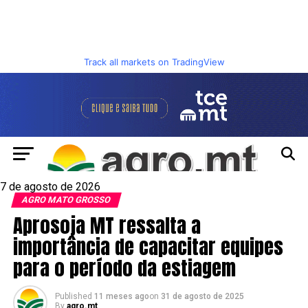
Track all markets on TradingView
7 de agosto de 2026
AGRO MATO GROSSO
Aprosoja MT ressalta a
importância de capacitar equipes
para o período da estiagem
Published
11 meses ago
on
31 de agosto de 2025
By
agro.mt