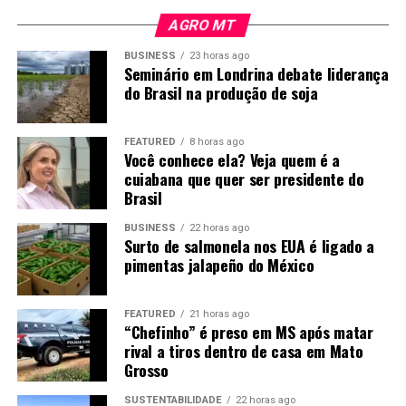
próximas gerações. A
licenças prévia e de instalação, autorizando o início das
AGRO MT
obras. “Isso significa que a Sema autorizou a execução
cidade cresceu junto com
das obras nas dez unidades e, após a conclusão, serão
BUSINESS
23 horas ago
esse trabalho
Seminário em Londrina debate liderança
realizadas as vistorias para a emissão das licenças de
do Brasil na produção de soja
operação. Assim, poderão entrar em operação para
desenvolvido dentro das
realizar o tratamento do esgoto e o lançamento do
propriedades”, explicou.
efluente, seja em corpos d’água, dentro dos padrões
FEATURED
8 horas ago
Você conhece ela? Veja quem é a
exigidos, seja no solo, conforme as características de
cuiabana que quer ser presidente do
cada projeto. Com isso, teremos um sistema de
Brasil
tratamento adequado, capaz de evitar a poluição dos
rios e do solo.”
BUSINESS
22 horas ago
Surto de salmonela nos EUA é ligado a
pimentas jalapeño do México
Ressocialização pelo trabalho
Na ocasião, o conselheiro Guilherme Antonio Maluf
FEATURED
21 horas ago
também sugeriu que as pessoas privadas de liberdade
“Chefinho” é preso em MS após matar
atuem nas unidades de tratamento de esgoto que serão
rival a tiros dentro de casa em Mato
Grosso
implantadas. “Fiz uma cobrança para que os
reeducandos possam trabalhar nessas unidades de
SUSTENTABILIDADE
22 horas ago