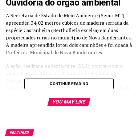
Ouvidoria do órgão ambiental
A Secretaria de Estado de Meio Ambiente (Sema-MT)
apreendeu 34,02 metros cúbicos de madeira serrada da
espécie Castanheira (Bertholletia excelsa) em duas
propriedades rurais no município de Nova Bandeirantes.
A madeira apreendida lotou dois caminhões e foi doada à
Prefeitura Municipal de Nova Bandeirantes.
A ação, realizada na sexta-feira (22.8), contou com o
apoio da Força Tática do 9º Comando Regional da
Polícia Militar de Alta Floresta. De acordo com
CONTINUE READING
informações da diretoria da Unidade Desconcentrada da
Sema no município, a operação foi realizada a partir de
YOU MAY LIKE
denúncia encaminhada à Ouvidoria do órgão ambiental e
com a utilização de imagens Planet durante a verificação
da ocorrência.
Em uma das propriedades foi lavrado auto de infração
FEATURED