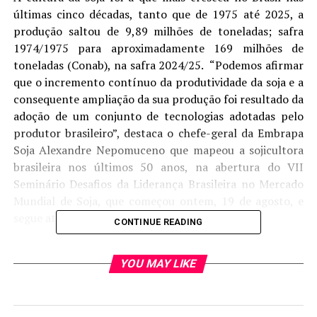
últimas cinco décadas, tanto que de 1975 até 2025, a
produção saltou de 9,89 milhões de toneladas; safra
1974/1975 para aproximadamente 169 milhões de
toneladas (Conab), na safra 2024/25. “Podemos afirmar
que o incremento contínuo da produtividade da soja e a
consequente ampliação da sua produção foi resultado da
adoção de um conjunto de tecnologias adotadas pelo
produtor brasileiro”, destaca o chefe-geral da Embrapa
Soja Alexandre Nepomuceno que mapeou a sojicultora
brasileira nos últimos 50 anos, na abertura do VII
Seminário Desafios da Liderança Brasileira no Mercado
Mundial de Soja, que começou ontem, 19 de agosto, e
segue até hoje, em Londrina (PR).
CONTINUE READING
O crescimento da cultura, na visão de Nepomuceno, é
YOU MAY LIKE
fruto direto da tropicalização da soja, ou seja, dos
investimento alcançados no melhoramento genética
para adaptar a oleaginosa às condições do Brasil, mas