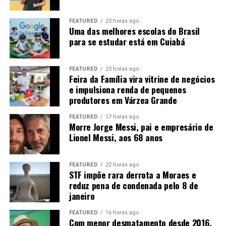
Enfim, se o clima continuar positivo nos EUA, durante o
mês de agosto, não se descarta novas baixas em Chicago.
FEATURED
23 horas ago
Uma das melhores escolas do Brasil
Diante disso, o que favorecerá o mercado será a
para se estudar está em Cuiabá
manutenção das compras chinesas, o que ainda não é
uma certeza, apesar dos sinais positivos dos últimos
dias.
FEATURED
23 horas ago
Feira da Família vira vitrine de negócios
e impulsiona renda de pequenos
produtores em Várzea Grande
FEATURED
17 horas ago
Morre Jorge Messi, pai e empresário de
Lionel Messi, aos 68 anos
Fonte:
Informativo CEEMA UNIJUÍ, do prof. Dr.
Argemiro Luís Brum¹
FEATURED
22 horas ago
STF impõe rara derrota a Moraes e
1
–
Professor Titular do PPGDR da UNIJUÍ, doutor em
reduz pena de condenada pelo 8 de
janeiro
Economia Internacional pela EHESS de Paris-França,
coordenador, pesquisador e analista de mercado da
FEATURED
16 horas ago
CEEMA (FIDENE/UNIJUÍ).
Com menor desmatamento desde 2016,