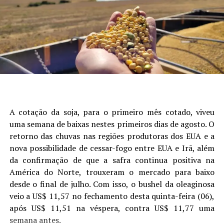
próximo de 40%”, relata. “O custo da semente, por
análise mostrou que o grupo de maturação foi o fator
exemplo, que ficava em torno de 5% chegou a superar os
Autor:Crislaine Oliveira (Comunicação Aprosoja/MS) e
que mais explicou a variabilidade da produtividade,
10% no custo de produção”, calcula.
Laura Toledo (Comunicação Sistema Famasul)
seguido de data de semeadura, fósforo, potássio e
presença de camada compactada (Figura 1).
Rosa diz ainda que a Aprosoja tem trabalhado para
Site: Aprosoja/MS
aprimorar a legislação brasileira, seja aprovando leis
para o uso de agrotóxicos ou para produção de
bioinsumos. “Usar biológicos é uma alternativa para o
produtor que, em alguns casos, consegue reduzir em até
50% o custo com os químicos”, destaca. “Também
A cotação da soja, para o primeiro mês cotado, viveu
estamos discutindo a modernização da lei de cultivares,
uma semana de baixas nestes primeiros dias de agosto. O
assim como buscando apoiar financeiramente os
retorno das chuvas nas regiões produtoras dos EUA e a
produtores, especialmente do Rio Grande do Sul, por
nova possibilidade de cessar-fogo entre EUA e Irã, além
intermédio de ferramentas de renegociação de dívidas”,
da confirmação de que a safra continua positiva na
explica Rosa.
América do Norte, trouxeram o mercado para baixo
desde o final de julho. Com isso, o bushel da oleaginosa
Agregação de valor nas cooperativas
– Outro ponto
veio a US$ 11,57 no fechamento desta quinta-feira (06),
em debate foi o papel das cooperativas na produção de
após US$ 11,51 na véspera, contra US$ 11,77 uma
soja, tema conduzido por Robson Mafioletti,
Figura 1. Análise de árvore de regressão mostrando os
semana antes.