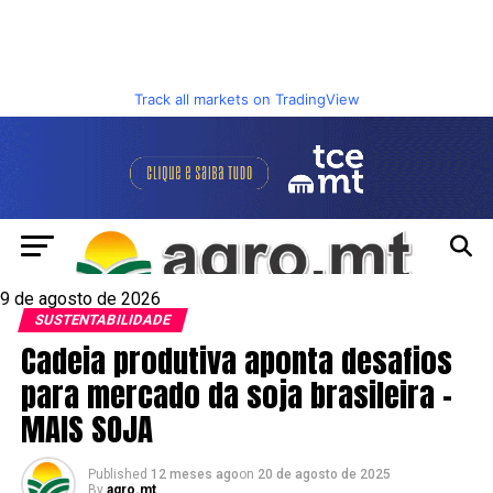
Track all markets on TradingView
9 de agosto de 2026
SUSTENTABILIDADE
Cadeia produtiva aponta desafios
para mercado da soja brasileira –
MAIS SOJA
Published
12 meses ago
on
20 de agosto de 2025
By
agro.mt