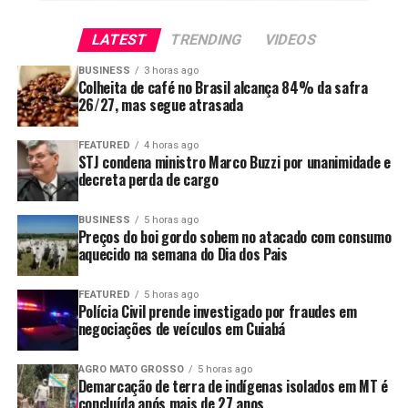
Indiavaí
Itiquira
LATEST
TRENDING
VIDEOS
Jauru
BUSINESS
3 horas ago
Colheita de café no Brasil alcança 84% da safra
Lambari D’Oeste
26/27, mas segue atrasada
Mirassol D’Oeste
FEATURED
4 horas ago
Nossa Senhora do Livramento
STJ condena ministro Marco Buzzi por unanimidade e
decreta perda de cargo
Nova Lacerda
Poconé
BUSINESS
5 horas ago
Preços do boi gordo sobem no atacado com consumo
Pontes e Lacerda
aquecido na semana do Dia dos Pais
Porto Esperidião
FEATURED
5 horas ago
Polícia Civil prende investigado por fraudes em
Santo Antônio do Leverger
negociações de veículos em Cuiabá
São José dos Quatro Marcos
AGRO MATO GROSSO
5 horas ago
Vale de São Domingos
Demarcação de terra de indígenas isolados em MT é
concluída após mais de 27 anos
Vila Bela da Santíssima Trindade