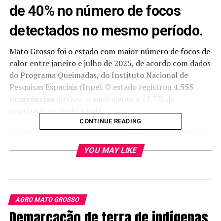
de 40% no número de focos
detectados no mesmo período.
Mato Grosso foi o estado com maior número de focos de
calor entre janeiro e julho de 2025
, de acordo com dados
do Programa Queimadas, do Instituto Nacional de
Pesquisas Espaciais (Inpe). O estado registrou
4.555
ocorrências
do tipo, o equivalente a 15,7% do
registrado em todo o país.
CONTINUE READING
A apesar de liderar o ranking, o estado acompanhou o
cenário nacional e registrou uma
queda de 40% no
YOU MAY LIKE
número de focos
detectados no mesmo período do ano
passado, quando foram 11.270 registros ( veja mais
abaixo).
Um levantamento feito pelo Monitor do Fogo, e
AGRO MATO GROSSO
Demarcação de terra de indígenas
divulgado pelo MapBiomas, aponta que
mais de 271 mil