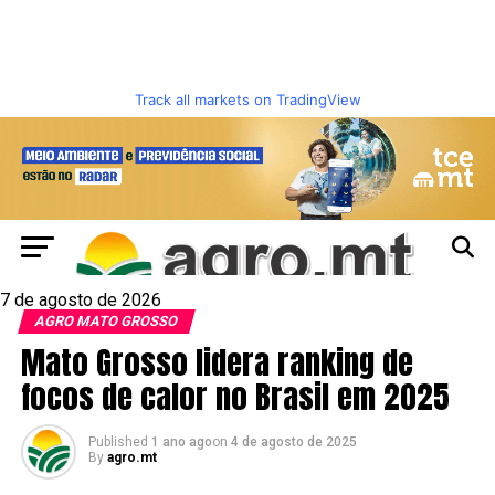
Track all markets on TradingView
7 de agosto de 2026
AGRO MATO GROSSO
Mato Grosso lidera ranking de
focos de calor no Brasil em 2025
Published
1 ano ago
on
4 de agosto de 2025
By
agro.mt