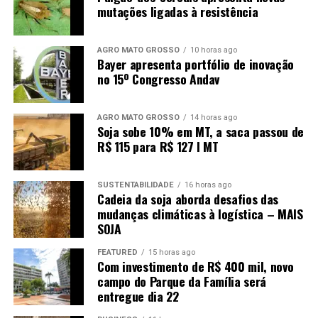
maneira, o sistema precisa registrar uma redução
mutações ligadas à resistência
significativa da pressão central em cerca de 24 horas.
O fenômeno costuma ocorrer quando massas de ar frio
AGRO MATO GROSSO
10 horas ago
Bayer apresenta portfólio de inovação
encontram áreas de ar mais quente, criando condições
no 15º Congresso Andav
favoráveis para uma rápida intensificação do sistema.
Frio deve avançar após passagem
AGRO MATO GROSSO
14 horas ago
Soja sobe 10% em MT, a saca passou de
do ciclone
R$ 115 para R$ 127 I MT
Depois da atuação do ciclone e da passagem da frente
SUSTENTABILIDADE
16 horas ago
Cadeia da soja aborda desafios das
fria, uma massa de ar frio deve provocar queda nas
mudanças climáticas à logística – MAIS
temperaturas. A previsão indica que o frio deve se
SOJA
intensificar na Região Sul a partir de domingo (9) e
avançar para áreas do Centro-Oeste e Sudeste nos dias
FEATURED
15 horas ago
Com investimento de R$ 400 mil, novo
seguintes.
campo do Parque da Família será
entregue dia 22
A orientação é que moradores acompanhem as
atualizações dos órgãos de meteorologia, já que