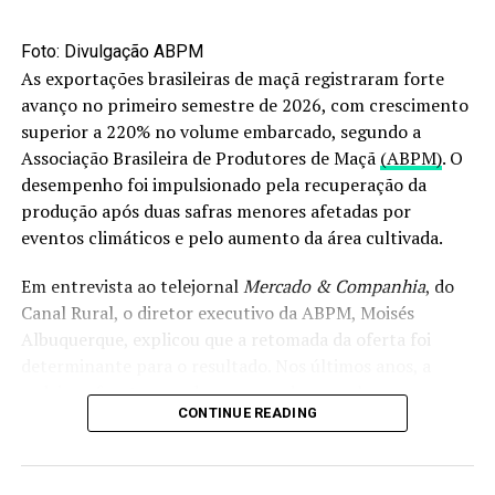
produção agrícola. Com ela, o governo sinaliza seu
compromisso com o setor e ajuda o produtor a tomar
Foto: Divulgação ABPM
decisões mais informadas sobre o que plantar e quanto
As exportações brasileiras de maçã registraram forte
investir, especialmente em culturas mais sensíveis à
avanço no primeiro semestre de 2026, com crescimento
oscilação de preços.
superior a 220% no volume embarcado, segundo a
Associação Brasileira de Produtores de Maçã
(ABPM)
. O
desempenho foi impulsionado pela recuperação da
RELATED TOPICS:
produção após duas safras menores afetadas por
UP NEXT
FPA pede ‘cautela e diplomacia firme’ diante de tarifa
eventos climáticos e pelo aumento da área cultivada.
de 50% imposta ao Brasil
Em entrevista ao telejornal
Mercado & Companhia
, do
DON'T MISS
Canal Rural, o diretor executivo da ABPM, Moisés
Conectividade no campo avança, mas 20% das
Albuquerque, explicou que a retomada da oferta foi
propriedades rurais seguem sem internet
determinante para o resultado. Nos últimos anos, a
cadeia enfrentou perdas provocadas por chuvas
CONTINUE READING
intensas, especialmente no segundo semestre de 2023 e
em maio de 2024.