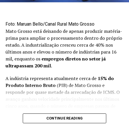
acima de 200% no volume exportado, poderíamos ter,
no mínimo, dobrado esse volume”, disse.
Mercado externo concentra
Foto: Maruan Bello/Canal Rural Mato Grosso
Mato Grosso está deixando de apenas produzir matéria-
oportunidades no primeiro semestre
prima para ampliar o processamento dentro do próprio
estado. A industrialização cresceu cerca de 40% nos
Apesar do avanço das exportações, a maior parte da
últimos anos e elevou o número de indústrias para 16
produção brasileira de maçãs ainda permanece no
mil, enquanto os
empregos diretos no setor já
mercado interno. Cerca de 90% da fruta produzida no
ultrapassam 200 mil
.
país é destinada ao consumidor brasileiro.
A indústria representa atualmente cerca de
15% do
O primeiro semestre é considerado uma janela
Produto Interno Bruto
(PIB) de Mato Grosso e
estratégica para as vendas externas porque coincide
responde por quase metade da arrecadação de ICMS. O
com o período de entressafra do hemisfério norte,
avanço ganhou velocidade principalmente nos últimos
responsável por aproximadamente 90% da produção
cinco anos, quando o número de empresas passou de
mundial de maçãs.
pouco mais de 11 mil para o patamar atual.
CONTINUE READING
“No segundo semestre, a gente foca basicamente no
A expectativa é de que o setor cresça entre 5% e 6% em
mercado interno, cuidando da nossa casa, do nosso