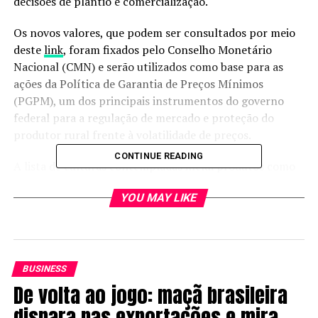
decisões de plantio e comercialização.
Os novos valores, que podem ser consultados por meio
deste
link
, foram fixados pelo Conselho Monetário
Nacional (CMN) e serão utilizados como base para as
ações da Política de Garantia de Preços Mínimos
(PGPM), um dos principais instrumentos do governo
federal para a regulação de mercado e proteção do
produtor rural frente à volatilidade de preços.
CONTINUE READING
A lista de culturas contempladas inclui produtos como
algodão em caroço e em pluma, arroz longo fino em
YOU MAY LIKE
casca, borracha natural cultivada, cacau, leite, milho,
mandioca, feijão (cores e preto), farinha, látex, coágulo
virgem a granal, entre outros. A medida abrange todas
as regiões do país e tem validade entre julho de 2025 e
maio de 2027, a depender da cultura.
BUSINESS
De volta ao jogo: maçã brasileira
Segurança para o produtor
dispara nas exportações e mira