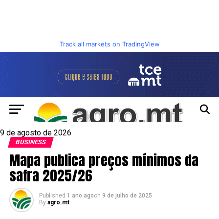
Track all markets on TradingView
9 de agosto de 2026
BUSINESS
Mapa publica preços mínimos da
safra 2025/26
Published
1 ano ago
on
9 de julho de 2025
By
agro.mt