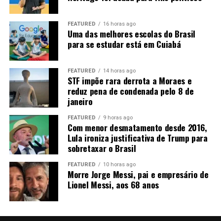
“Então nós temos um desafio aí para levar
biocombustíveis”
, afirma Rangel. Entre as alternativas
FEATURED
16 horas ago
está a implantação de um
etanolduto
para conectar
Uma das melhores escolas do Brasil
Mato Grosso aos grandes centros consumidores, como
para se estudar está em Cuiabá
São Paulo e Rio de Janeiro.
“Nós precisamos sonhar com
um etanolduto. Nós já estamos fazendo um projeto, tem
FEATURED
14 horas ago
alguns trabalhos nesse sentido”
.
STF impõe rara derrota a Moraes e
reduz pena de condenada pelo 8 de
A expansão ferroviária, a duplicação da BR-163 e a
janeiro
Ferrogrão também são consideradas estratégicas para
FEATURED
9 horas ago
reduzir o custo de transporte. A ligação com o Arco
Com menor desmatamento desde 2016,
Norte pode ampliar ainda o acesso aos mercados
Lula ironiza justificativa de Trump para
internacionais, principalmente na Ásia e na Europa.
sobretaxar o Brasil
FEATURED
10 horas ago
Morre Jorge Messi, pai e empresário de
Lionel Messi, aos 68 anos