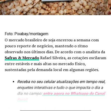
Foto: Maruan Bello/Canal Rural Mato Grosso
Agroindústria amplia
Foto: Pixabay/montagem
processamento
O mercado brasileiro de soja encerrou a semana com
pouco reporte de negócios, mantendo o ritmo
Os biocombustíveis estão entre os segmentos que mais
observado nos últimos dias. De acordo com o analista da
avançaram nesse processo. Em nove anos, a produção de
Safras & Mercado
Rafael Silveira, as cotações oscilaram
etanol passou de 1,6 bilhão para uma previsão de
8,4
entre estáveis e mais altas no mercado físico,
bilhões de litros
. A arrecadação de ICMS do setor
sustentadas pela demanda local em algumas regiões.
também aumentou, de R$ 300 milhões para mais de R$ 4
bilhões.
Receba no seu celular atualizações em tempo real,
enquetes interativas e tudo o que impacta o dia a
O crescimento das usinas trouxe novos produtos para
dia no campo:
entre agora no Whatsapp do Canal
dentro da cadeia, como óleo de milho e DDG, utilizado
Rural!
na alimentação animal. O efeito se estendeu à pecuária,
com maior utilização de ração e expansão dos
Silveira destaca que o
basis
favoreceu a alta das cotações