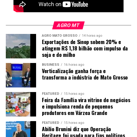
Nos subprodutos, a posição dezembro do farelo fechou
com baixa de US$ 3,20 ou 1,01% a US$ 313,40 por
tonelada. No óleo, os contratos com vencimento em
AGRO MT
dezembro fecharam a 67,88 centavos de dólar, com
AGRO MATO GROSSO
14 horas ago
ganho de 0,51 centavo ou 0,75%.
Exportações de Sinop sobem 20% e
atingem R$ 1,18 bilhão com impulso da
O post
Soja: veja como ficaram as cotações no
soja e do milho
fechamento de hoje
apareceu primeiro em
Canal Rural
.
Foto: Mayke Toscano/Secom-MT
BUSINESS
16 horas ago
Verticalização ganha força e
Logística pesa na competitividade
transforma a indústria de Mato Grosso
Quanto maior a produção industrial, maior também é a
FEATURED
15 horas ago
necessidade de encontrar mercados fora do estado. No
Feira da Família vira vitrine de negócios
e impulsiona renda de pequenos
caso do etanol, a previsão é produzir 8,4 bilhões de
produtores em Várzea Grande
litros neste ano, mas apenas 1,1 bilhão deve ser
consumido em Mato Grosso. Os outros 7,3 bilhões
FEATURED
15 horas ago
precisam ser transportados para outros mercados.
Abilio Brunini diz que Operação
Heritage foi usada para fins políticos