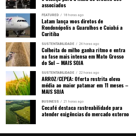
E quando uma estratégia deixa de produzir resultado,
associados
insistir nela não é solução. É apenas adiar um problema
FEATURED
18 horas ago
que pode se tornar muito maior no futuro.
Latam lança voos diretos de
Rondonópolis a Guarulhos e Cuiabá a
Curitiba
SUSTENTABILIDADE
24 horas ago
Colheita do milho ganha ritmo e entra
na fase mais intensa em Mato Grosso
do Sul – MAIS SOJA
SUSTENTABILIDADE
22 horas ago
ARROZ/CEPEA: Oferta restrita eleva
média ao maior patamar em 11 meses –
MAIS SOJA
BUSINESS
21 horas ago
Cecafé destaca rastreabilidade para
atender exigências do mercado externo