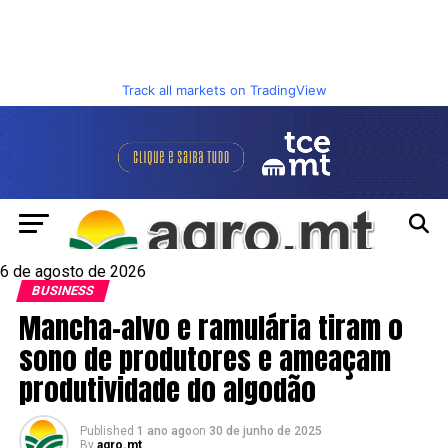
Track all markets on TradingView
6 de agosto de 2026
BUSINESS
Mancha-alvo e ramulária tiram o
sono de produtores e ameaçam
produtividade do algodão
Published
1 ano ago
on
30 de junho de 2025
By
agro.mt