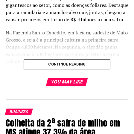
gigantescos ao setor, como as doenças foliares. Destaque
para a ramulária e a mancha-alvo que, juntas, chegam a
causar prejuízos em torno de R$ 4 bilhões a cada safra.
Na Fazenda Santo Expedito, em Jaciara, sudeste de Mato
Grosso, a soja é a principal cultura na primeira safra.
Ocupa 4.800 hectares. Na segunda, o algodão ganha
espaço. São 2.300 hectares este ano, prestes a serem
colhidos e com desempenho animador.
CONTINUE READING
“Temos querendo fechar acima de 300 arroba de média
esse ano na fazenda. Vamos ver se tiramos 10% a mais
YOU MAY LIKE
que o ano passado”
, Luis Antônio Huber, gerente de
produção.
Mas, por trás deste otimismo, também há motivos de
BUSINESS
atenção. As doenças foliares avançam silenciosamente
Colheita da 2ª safra de milho em
nas lavouras, e a ramulária é uma das principais
MS atinge 37,3% da área
preocupações.