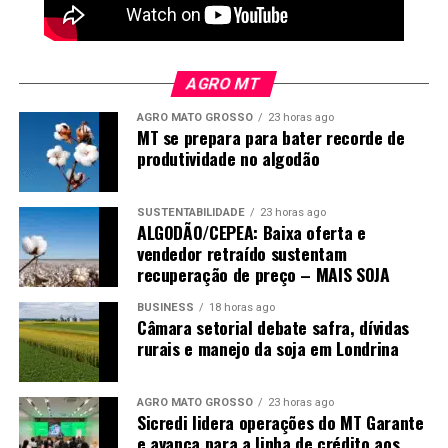
O custo da omissão
O Brasil soube construir um sistema sanitário que hoje é
AGRO MT
referência mundial. Não podemos esperar que uma
espécie invasora coloque este patrimônio em risco para
AGRO MATO GROSSO
23 horas ago
MT se prepara para bater recorde de
só então agir.
produtividade no algodão
Não defendo medidas precipitadas. Defendo
planejamento, coordenação e uma política nacional
SUSTENTABILIDADE
23 horas ago
capaz de enfrentar um problema que deixou de ser local
ALGODÃO/CEPEA: Baixa oferta e
vendedor retraído sustentam
e passou a ser estratégico para o agronegócio brasileiro.
recuperação de preço – MAIS SOJA
Quem vive no campo sabe que o prejuízo já chegou.
BUSINESS
18 horas ago
Câmara setorial debate safra, dívidas
Agora, antes que ele ultrapasse as cercas das
rurais e manejo da soja em Londrina
propriedades e ameace também nossa competitividade
internacional, é preciso reconhecer uma verdade
AGRO MATO GROSSO
23 horas ago
simples: o modelo atual não está funcionando.
Sicredi lidera operações do MT Garante
e avança para a linha de crédito aos