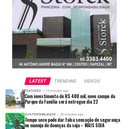
outros países para entender que prevenir custa muito
menos do que remediar.
A legislação não é o problema
Existe uma ideia equivocada de que a lei impede o
controle desses animais.
Não impede.
A legislação brasileira autoriza o manejo e o controle
populacional, desde que sejam obedecidas regras
LATEST
TRENDING
VIDEOS
técnicas e ambientais.
FEATURED
13 minutos ago
Com investimento de R$ 400 mil, novo campo do
Então, por que a população continua aumentando?
Parque da Família será entregue dia 22
Porque o modelo adotado simplesmente não está
SUSTENTABILIDADE
20 minutos ago
conseguindo acompanhar a velocidade de reprodução e
Tempo seco pode dar falsa sensação de segurança
dispersão da espécie.
no manejo de doenças da soja – MAIS SOJA