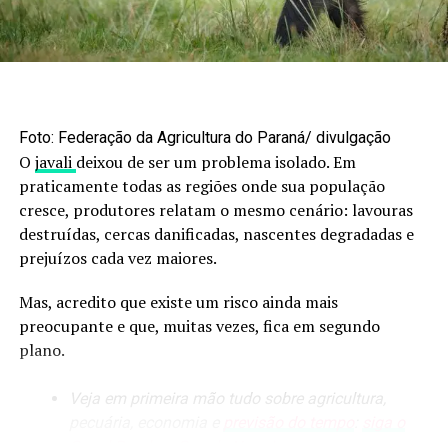
O post
Boi gordo: oferta curta sustenta alta nos preços;
Clique aqui, entre em nossa comunidade no WhatsApp
confira os números
apareceu primeiro em
Canal Rural
.
do
Canal Rural Mato Grosso
e receba notícias em
tempo real.
RELATED TOPICS:
Foto: Federação da Agricultura do Paraná/ divulgação
O
javali
deixou de ser um problema isolado. Em
UP NEXT
aumento de recursos para agricultura familiar é de
praticamente todas as regiões onde sua população
quase 50% com Lula, diz ministro
cresce, produtores relatam o mesmo cenário: lavouras
destruídas, cercas danificadas, nascentes degradadas e
DON'T MISS
Assinado decreto que institui programa nacional para
prejuízos cada vez maiores.
redução de uso de defensivos
Mas, acredito que existe um risco ainda mais
preocupante e que, muitas vezes, fica em segundo
plano.
Veja em primeira mão tudo sobre agricultura,
pecuária, economia e
previsão do tempo
:
siga o
Canal Rural no Google News!