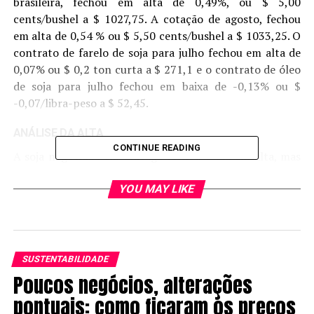
brasileira, fechou em alta de 0,49%, ou $ 5,00
cents/bushel a $ 1027,75. A cotação de agosto, fechou
em alta de 0,54 % ou $ 5,50 cents/bushel a $ 1033,25. O
contrato de farelo de soja para julho fechou em alta de
0,07% ou $ 0,2 ton curta a $ 271,1 e o contrato de óleo
de soja para julho fechou em baixa de -0,13% ou $
-0,07/libra-peso a $ 52,45.
ANÁLISE DA ALTA
CONTINUE READING
A soja negociada em Chicago fechou o dia em alta, mas
em baixa no acumulado da semana. As cotações da
oleaginosa, assim como dos demais grãos, ganhou tração
YOU MAY LIKE
com compras de oportunidade, após uma sequência de
cinco quedas, onde soja e milho atingiram as mínimas
em diversos meses. O mercado ajustou posição antes do
relatório de estoques e área plantada do USDA que será
SUSTENTABILIDADE
divulgado nesta segunda-feira.
Poucos negócios, alterações
pontuais: como ficaram os preços
No dia, a melhora da paridade para o dólar em relação ao