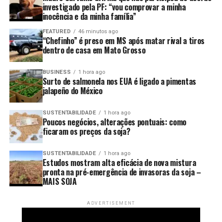
investigado pela PF: “vou comprovar a minha
Argumenta também que a proposta implicaria renúncia
inocência e da minha família”
de receita sem a estimativa de impacto orçamentário e
financeiro exigida pela legislação.
FEATURED
46 minutos ago
“Chefinho” é preso em MS após matar rival a tiros
dentro de casa em Mato Grosso
O presidente da República vetou também um artigo que
convertia em advertência multas aplicadas por
BUSINESS
1 hora ago
descumprimento da política de pisos mínimos do frete.
Surto de salmonela nos EUA é ligado a pimentas
jalapeño do México
O governo argumenta que a medida representa anistia
de penalidades administrativas e renúncia de receita
SUSTENTABILIDADE
1 hora ago
Poucos negócios, alterações pontuais: como
sem estimativa de impacto financeiro.
ficaram os preços da soja?
Os vetos serão analisados pelo Congresso Nacional, que
SUSTENTABILIDADE
1 hora ago
poderá mantê-los ou derrubá-los. Até lá, permanecem
Estudos mostram alta eficácia de nova mistura
em vigor os trechos sancionados da lei, incluindo as
pronta na pré-emergência de invasoras da soja –
regras de fiscalização do piso mínimo do frete e o uso do
MAIS SOJA
Ciot nas operações de transporte de cargas.
ADVERTISEMENT
Fonte:
Agência Brasil