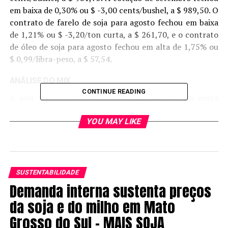
em baixa de 0,30% ou $ -3,00 cents/bushel, a $ 989,50. O
contrato de farelo de soja para agosto fechou em baixa
de 1,21% ou $ -3,20/ton curta, a $ 261,70, e o contrato
de óleo de soja para agosto fechou em alta de 1,75% ou
$ 0,99/libra-peso, a $ 57,54.
ANÁLISE DO MIX
CONTINUE READING
A soja negociada em Chicago fechou de forma mista
nesta terça-feira. As cotações da oleaginosa seguem
pressionadas pelo bom andamento da safra americana e
YOU MAY LIKE
a falta de demanda externa. O USDA elevou a
classificação da soja em boa/excelente qualidade,
movimento contrário ao esperado pelo mercado. As
incertezas de comerciais, com a expectativa de mais um
SUSTENTABILIDADE
pedido de prorrogação por 90 dias nas negociações
Demanda interna sustenta preços
entre EUA e China sobre as questões tarifárias ainda
da soja e do milho em Mato
preocupam o mercado.
Grosso do Sul – MAIS SOJA