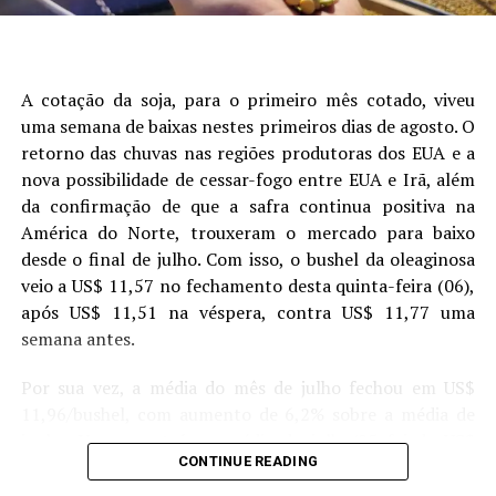
comparação com US$ 1.160 para o produto enviado da
América do Sul. “Os esmagadores de soja chineses estão
lidando com excesso de farelo e óleo. Para reduzir os
estoques, eles agora estão enviando óleo para a Índia”,
A cotação da soja, para o primeiro mês cotado, viveu
disse à Reuters um representante de comércio
uma semana de baixas nestes primeiros dias de agosto. O
internacional de uma empresa sediada em Nova Délhi.
retorno das chuvas nas regiões produtoras dos EUA e a
nova possibilidade de cessar-fogo entre EUA e Irã, além
Fonte:
T&F Agroeconômica
da confirmação de que a safra continua positiva na
América do Norte, trouxeram o mercado para baixo
desde o final de julho. Com isso, o bushel da oleaginosa
veio a US$ 11,57 no fechamento desta quinta-feira (06),
após US$ 11,51 na véspera, contra US$ 11,77 uma
RELATED TOPICS:
Figura 1. Análise de árvore de regressão mostrando os
semana antes.
UP NEXT
principais fatores que explicam a variabilidade da
Chicago volta a cair e deve manter negócios de soja
produtividade da soja. Cada nó terminal exibe a produtividade
Por sua vez, a média do mês de julho fechou em US$
reduzidos no Brasil – MAIS SOJA
-1
média (Mg ha
) e a porcentagem de observações de campo
11,96/bushel, com aumento de 6,2% sobre a média de
DON'T MISS
que ele representa. Os painéis (A) e (C) mostram a
junho. Um ano atrás, a média de julho/25 foi de US$
Algodão/Cepea: Safra 24/25 se encerra com
classificação dos grupos de alta produtividade (HY – Alta
CONTINUE READING
10,09/bushel. Enquanto o mercado espera o novo
exportações recordes – MAIS SOJA
produtividade) e baixa produtividade (LY, Baixa produtividade),
relatório de oferta e demanda do USDA, previsto para o