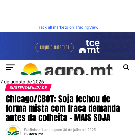
Track all markets on TradingView
7 de agosto de 2026
SUSTENTABILIDADE
Chicago/CBOT: Soja fechou de
forma mista com fraca demanda
antes da colheita – MAIS SOJA
Published
1 ano ago
on
30 de julho de 2025
By
agro.mt