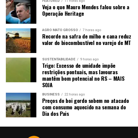
dias.
FEATURED
11 horas ago
Veja o que Mauro Mendes falou sobre a
Operação Heritage
AGRO MATO GROSSO
7 horas ago
Recorde na safra de milho e cana reduz
valor do biocombustível no varejo de MT
Fonte:
Informativo CEEMA UNIJUÍ, do prof. Dr.
Argemiro Luís Brum¹
SUSTENTABILIDADE
9 horas ago
Trigo: Excesso de umidade impõe
1
–
Professor Titular do PPGDR da UNIJUÍ, doutor em
restrições pontuais, mas lavouras
mantêm bom potencial no RS – MAIS
Economia Internacional pela EHESS de Paris-França,
SOJA
coordenador, pesquisador e analista de mercado da
CEEMA (FIDENE/UNIJUÍ).
BUSINESS
22 horas ago
Preços do boi gordo sobem no atacado
com consumo aquecido na semana do
Dia dos Pais